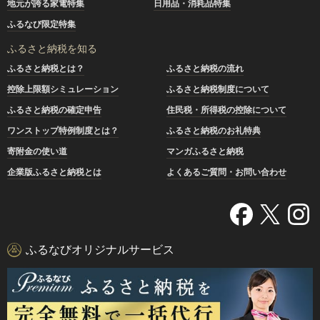
地元が誇る家電特集
日用品・消耗品特集
ふるなび限定特集
ふるさと納税を知る
ふるさと納税とは？
ふるさと納税の流れ
控除上限額シミュレーション
ふるさと納税制度について
ふるさと納税の確定申告
住民税・所得税の控除について
ワンストップ特例制度とは？
ふるさと納税のお礼特典
寄附金の使い道
マンガふるさと納税
企業版ふるさと納税とは
よくあるご質問・お問い合わせ
ふるなびオリジナルサービス