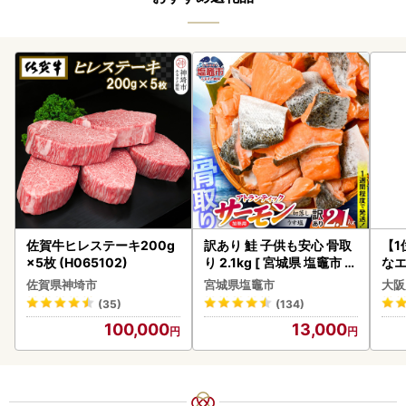
佐賀牛ヒレステーキ200g
訳あり 鮭 子供も安心 骨取
【1
×5枚 (H065102)
り 2.1kg [ 宮城県 塩竈市 ]
なエ
鮭
佐賀県神埼市
宮城県塩竈市
大阪
(35)
(134)
100,000
13,000