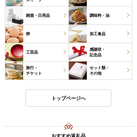
雑貨・
日用品
調味料・
油
卵
加工食品
感謝状・
工芸品
記念品
旅行・
セット類・
チケット
その他
トップページへ
おすすめ返礼品