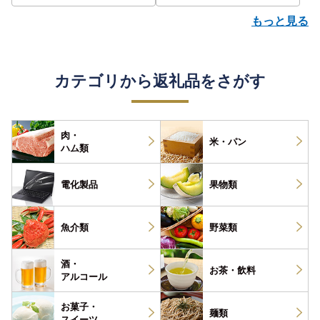
もっと見る
カテゴリから返礼品をさがす
肉・
米・パン
ハム類
電化製品
果物類
魚介類
野菜類
酒・
お茶・
飲料
アルコール
お菓子・
麺類
スイーツ