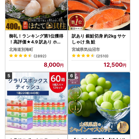
御礼！ランキング第1位獲得
訳あり 銀鮭切身 約2kg サケ
！高評価★4.9 訳あり ホタ
しゃけ 魚 鮭
テ 400g（ほたて 帆立 貝柱
北海道別海町
宮城県気仙沼市
冷凍 ）
(2892)
(2510)
8,000
12,500