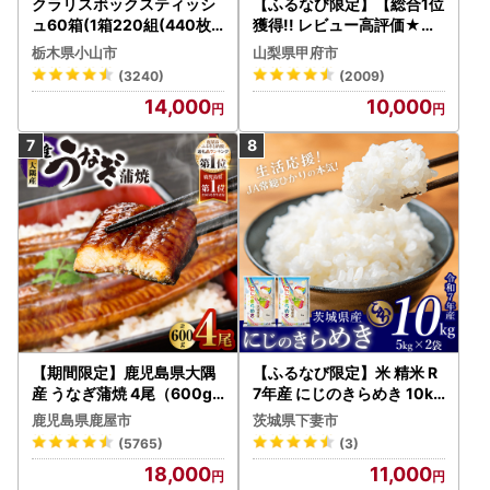
クラリスボックスティッシ
【ふるなび限定】【総合1位
ュ60箱(1箱220組(440枚))
獲得!! レビュー高評価★】
(5個入り×12セット)【配送
〈2026年度配送分〉山梨
栃木県小山市
山梨県甲府市
不可地域：離島・沖縄県】
県産 シャインマスカット 2
(3240)
(2009)
【1256759】
～3房（1.0kg以上）シャイ
14,000
10,000
ン フルーツ FN-Limited-S
P
【期間限定】鹿児島県大隅
【ふるなび限定】米 精米 R
産 うなぎ蒲焼 4尾（600g
7年産 にじのきらめき 10kg
） KN007-004-04-cp18
10月 FN-Limited-PR
鹿児島県鹿屋市
茨城県下妻市
うなぎ 鰻 魚 惣菜 総菜
(5765)
(3)
18,000
11,000