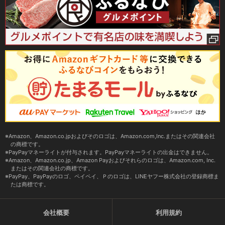
Amazon、Amazon.co.jpおよびそのロゴは、Amazon.com,Inc.またはその関連会社
の商標です。
PayPayマネーライトが付与されます。PayPayマネーライトの出金はできません。
Amazon、Amazon.co.jp、Amazon Payおよびそれらのロゴは、Amazon.com, Inc.
またはその関連会社の商標です。
PayPay、PayPayのロゴ、ペイペイ、Ｐのロゴは、LINEヤフー株式会社の登録商標ま
たは商標です。
会社概要
利用規約