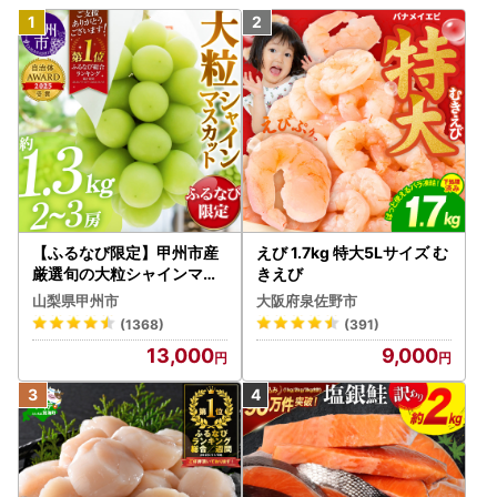
【ふるなび限定】甲州市産
えび 1.7kg 特大5Lサイズ む
厳選旬の大粒シャインマス
きえび
カット 約1.3kg 2～3房【2
山梨県甲州市
大阪府泉佐野市
026年発送】（MG）B12-
(1368)
(391)
472 FN-Limited-VO シャ
13,000
9,000
インマスカット フルーツ