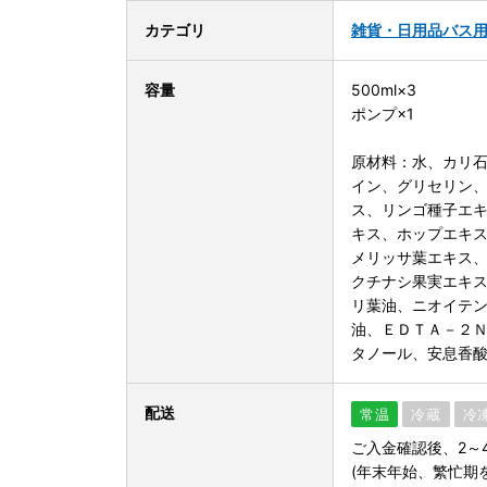
カテゴリ
雑貨・日用品
バス
容量
500ml×3
ポンプ×1
原材料：水、カリ
イン、グリセリン
ス、リンゴ種子エ
キス、ホップエキ
メリッサ葉エキス
クチナシ果実エキ
リ葉油、ニオイテ
油、ＥＤＴＡ－２
タノール、安息香
配送
常温
冷蔵
冷
ご入金確認後、2～
(年末年始、繁忙期