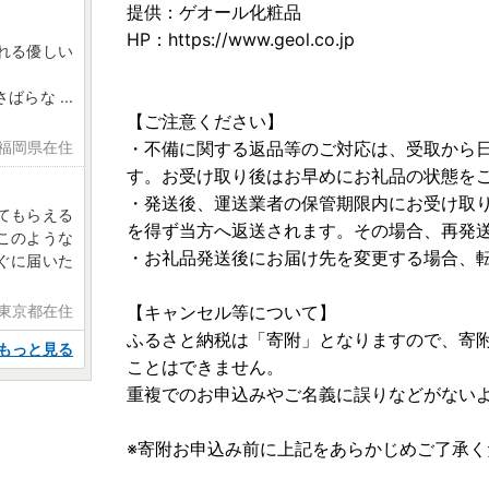
提供：ゲオール化粧品
HP：https://www.geol.co.jp
れる優しい
。
さばらな
...
【ご注意ください】
 福岡県在住
・不備に関する返品等のご対応は、受取から
す。お受け取り後はお早めにお礼品の状態を
・発送後、運送業者の保管期限内にお受け取
てもらえる
を得ず当方へ返送されます。その場合、再発
このような
・お礼品発送後にお届け先を変更する場合、
ぐに届いた
 東京都在住
【キャンセル等について】
ふるさと納税は「寄附」となりますので、寄
もっと見る
ことはできません。
重複でのお申込みやご名義に誤りなどがない
※寄附お申込み前に上記をあらかじめご了承く