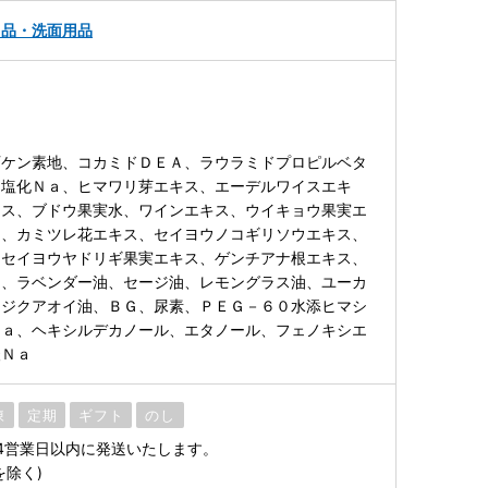
用品・洗面用品
石ケン素地、コカミドＤＥＡ、ラウラミドプロピルベタ
、塩化Ｎａ、ヒマワリ芽エキス、エーデルワイスエキ
キス、ブドウ果実水、ワインエキス、ウイキョウ果実エ
ス、カミツレ花エキス、セイヨウノコギリソウエキス、
、セイヨウヤドリギ果実エキス、ゲンチアナ根エキス、
ス、ラベンダー油、セージ油、レモングラス油、ユーカ
ンジクアオイ油、ＢＧ、尿素、ＰＥＧ－６０水添ヒマシ
Ｎａ、ヘキシルデカノール、エタノール、フェノキシエ
酸Ｎａ
凍
定期
ギフト
のし
4営業日以内に発送いたします。
を除く)