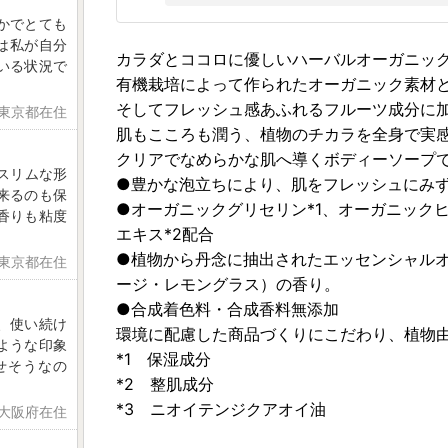
かでとても
は私が自分
カラダとココロに優しいハーバルオーガニッ
いる状況で
有機栽培によって作られたオーガニック素材
そしてフレッシュ感あふれるフルーツ成分に
 東京都在住
肌もこころも潤う、植物のチカラを全身で実
クリアでなめらかな肌へ導くボディーソープ
スリムな形
●豊かな泡立ちにより、肌をフレッシュにみ
来るのも保
●オーガニックグリセリン*1、オーガニック
香りも粘度
エキス*2配合
●植物から丹念に抽出されたエッセンシャルオ
 東京都在住
ージ・レモングラス）の香り。
●合成着色料・合成香料無添加
、使い続け
環境に配慮した商品づくりにこだわり、植物
ような印象
*1 保湿成分
せそうなの
*2 整肌成分
*3 ニオイテンジクアオイ油
 大阪府在住