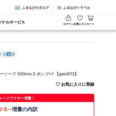
ふるなびカタログ
ふるなびトラベル
ジナルサービス
ログイン
お気に入り
カート
e
ま
自
 500ml×3 ポンプ×1 【geol013】
お気に入りに登録
ャージでマネー増量！
増量の内訳