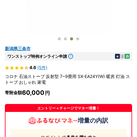
新潟県三条市
ワンストップ特例オンライン申請
e
ま
自
4.6
(5件)
コロナ 石油ストーブ 反射型 7~9畳用 SX-EA24Y(W) 暖房 灯油 ス
トーブ おしゃれ 家電
60,000
寄附金額
エントリー＋チャージでマネー増量！
増量の内訳