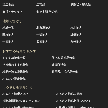
加工食品
工芸品
感謝状・記念品
旅行・チケット
セット類 その他
地域でさがす
地域一覧
北海道地方
東北地方
関東地方
中部地方
近畿地方
中国地方
四国地方
九州地方
おすすめ特集でさがす
おすすめ特集一覧
訳あり返礼品特集
担当者おすすめ特集
定期便特集
地元が誇る家電特集
日用品・消耗品特集
ふるなび限定特集
ふるさと納税を知る
ふるさと納税とは？
ふるさと納税の流れ
控除上限額シミュレーション
ふるさと納税制度について
ふるさと納税の確定申告
住民税・所得税の控除について