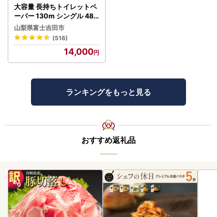
大容量 長持ちトイレットペ
ーパー 130m シングル 48R
芯なし 3倍巻 トイレット
山梨県富士吉田市
(516)
14,000
ランキングをもっと見る
おすすめ返礼品