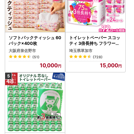
ソフトパックティッシュ 60
トイレットペーパー スコッ
パック×400枚
ティ 3倍長持ち フラワーパ
ック 4ロール×6P
大阪府泉佐野市
埼玉県草加市
(51)
(728)
10,000
15,000