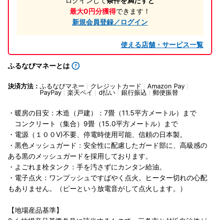
ログインして
条件を満たすと
最大0円分獲得
できます！
新規会員登録／ログイン
使える店舗・サービス一覧
ふるなびマネーとは
決済方法：
ふるなびマネー
クレジットカード
Amazon Pay
PayPay
楽天ペイ
d払い
銀行振込
郵便振替
・暖房の目安：木造（戸建）：7畳（11.5平方メートル）まで
コンクリート（集合）9畳（15.0平方メートル）まで
・電源（１００V)不要、停電時使用可能、信頼の日本製。
・黒色メッシュガード：安全性に配慮したガード部に、高級感の
ある黒のメッシュガードを採用しております。
・よごれま栓タンク：手を汚さずにカンタン給油。
・電子点火：ワンプッシュですばやく点火。ヒーター切れの心配
もありません。（ピーという放電音がして点火します。）
【地場産品基準】