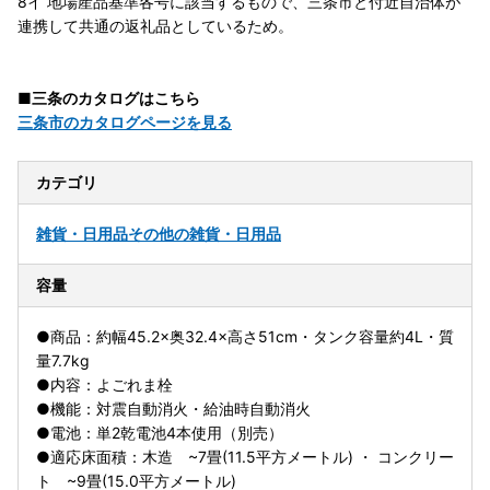
8イ 地場産品基準各号に該当するもので、三条市と付近自治体が
連携して共通の返礼品としているため。
■三条のカタログはこちら
三条市のカタログページを見る
カテゴリ
雑貨・日用品
その他の雑貨・日用品
容量
●商品：約幅45.2×奥32.4×高さ51cm・タンク容量約4L・質
量7.7kg
●内容：よごれま栓
●機能：対震自動消火・給油時自動消火
●電池：単2乾電池4本使用（別売）
●適応床面積：木造 ~7畳(11.5平方メートル) ・ コンクリー
ト ~9畳(15.0平方メートル)