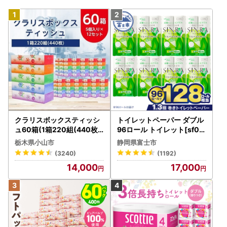
クラリスボックスティッシ
トイレットペーパー ダブル
ュ60箱(1箱220組(440枚))
96ロール トイレット[sf00
(5個入り×12セット)【配送
1-012]
栃木県小山市
静岡県富士市
不可地域：離島・沖縄県】
(3240)
(1192)
【1256759】
14,000
17,000