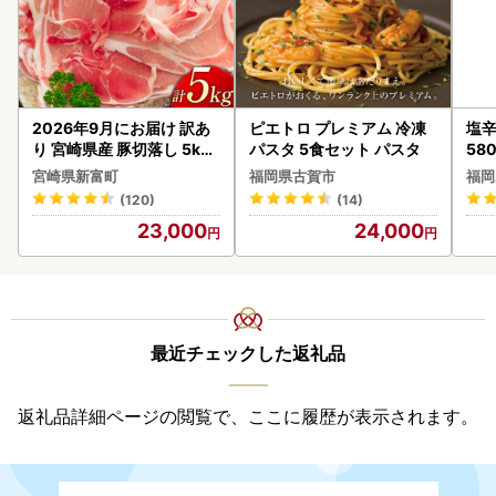
2026年9月にお届け 訳あ
ピエトロ プレミアム 冷凍
塩辛
り 宮崎県産 豚切落し 5kg
パスタ 5食セット パスタ
58
C325-2506-2609
宮崎県新富町
福岡県古賀市
福岡
(120)
(14)
23,000
24,000
最近チェックした返礼品
返礼品詳細ページの閲覧で、ここに履歴が表示されます。