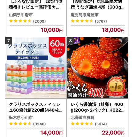
【ふるなび限定】【総合1位
【期間限定】鹿児島県大隅
獲得!! レビュー高評価★】
産 うなぎ蒲焼 4尾（600g
〈2026年度配送分〉山梨
） KN007-004-04-cp18
山梨県甲府市
鹿児島県鹿屋市
県産 シャインマスカット 2
うなぎ 鰻 魚 惣菜 総菜
(2009)
(5767)
～3房（1.0kg以上）シャイ
10,000
18,000
ン フルーツ FN-Limited-S
P
クラリスボックスティッシ
いくら醤油漬（鮭卵） 400
ュ60箱(1箱220組(440枚))
g(200g×2パック)_K022-
(5個入り×12セット)【配送
1676
栃木県小山市
北海道白糠町
不可地域：離島・沖縄県】
(3240)
(5674)
【1256759】
14,000
22,000