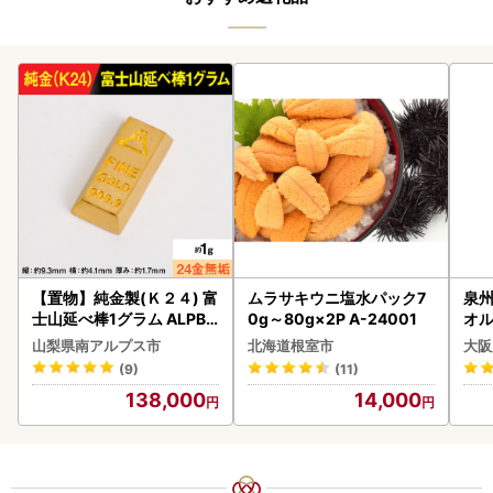
【置物】純金製(Ｋ２４) 富
ムラサキウニ塩水パック7
泉州
士山延べ棒1グラム ALPBK
0g～80g×2P A-24001
オル
180
山梨県南アルプス市
北海道根室市
大阪
(9)
(11)
138,000
14,000