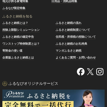
地元が誇る家電特集
日用品・消耗品特集
ふるなび限定特集
ふるさと納税を知る
ふるさと納税とは？
ふるさと納税の流れ
控除上限額シミュレーション
ふるさと納税制度について
ふるさと納税の確定申告
住民税・所得税の控除について
ワンストップ特例制度とは？
ふるさと納税のお礼特典
寄附金の使い道
マンガふるさと納税
企業版ふるさと納税とは
よくあるご質問・お問い合わせ
ふるなびオリジナルサービス