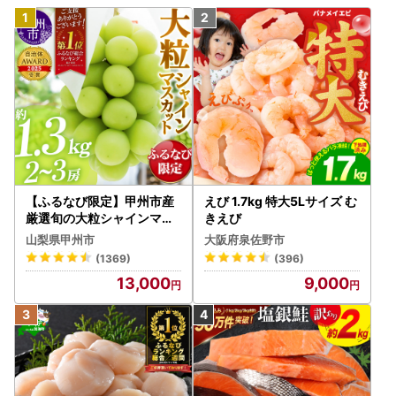
【ふるなび限定】甲州市産
えび 1.7kg 特大5Lサイズ む
厳選旬の大粒シャインマス
きえび
カット 約1.3kg 2～3房【2
山梨県甲州市
大阪府泉佐野市
026年発送】（MG）B12-
(1369)
(396)
472 FN-Limited-VO シャ
13,000
9,000
インマスカット フルーツ