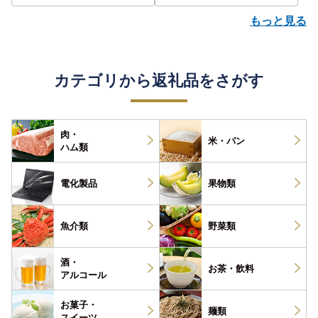
もっと見る
カテゴリから返礼品をさがす
肉・
米・パン
ハム類
電化製品
果物類
魚介類
野菜類
酒・
お茶・
飲料
アルコール
お菓子・
麺類
スイーツ