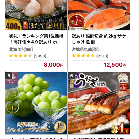
御礼！ランキング第1位獲得
訳あり 銀鮭切身 約2kg サケ
！高評価★4.9 訳あり ホタ
しゃけ 魚 鮭
テ 400g（ほたて 帆立 貝柱
北海道別海町
宮城県気仙沼市
冷凍 ）
(2893)
(2513)
8,000
12,500