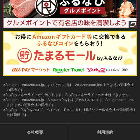
Amazon、Amazon.co.jpおよびそのロゴは、Amazon.com,Inc.またはその関連会社
の商標です。
PayPayマネーライトが付与されます。PayPayマネーライトの出金はできません。
Amazon、Amazon.co.jp、Amazon Payおよびそれらのロゴは、Amazon.com, Inc.
またはその関連会社の商標です。
PayPay、PayPayのロゴ、ペイペイ、Ｐのロゴは、LINEヤフー株式会社の登録商標ま
たは商標です。
会社概要
利用規約