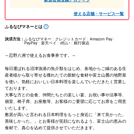
使える店舗・サービス一覧
ふるなびマネーとは
決済方法：
ふるなびマネー
クレジットカード
Amazon Pay
PayPay
楽天ペイ
d払い
銀行振込
～忍野八洲で使えるお食事券です。～
毎日運ばれる沼津漁港の魚介類をはじめ、各地からご縁のある生
産者様から取り寄せる獲れたての新鮮な食材や富士山麓の地野菜
を使い、気軽においしい日本料理を楽しんでいただきたく営業し
ております。
大事な方との会食、仲間たちとの楽しい宴、お祝い事や法事等、
個室、椅子席、お座敷等、お客様のご要望に応じてお席をご用意
いたします。
敷居が高いと言われる日本料理をもっと身近に「来て良かった。
美味しかった。」とお客様が笑顔になれるよう、富士山の恵みの
食材で、真心を込めて提供させていただきます。