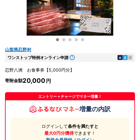
山梨県忍野村
ワンストップ特例オンライン申請
e
ま
自
忍野八洲 お食事券【5,000円分】
20,000
寄附金額
エントリー＋チャージでマネー増量！
増量の内訳
ログインして
条件を満たすと
最大0円分獲得
できます！
新規会員登録／ログイン