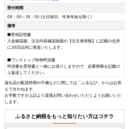
受付時間
09：00～18：00 (土日祝日、年末年始を除く)
---------------------------------------------------------------
----------------------------------------------------
備考
＼マイナンバーカードをお持ちの方へ朗報／
■受領証明書
入金確認後、注文内容確認画面の【注文者情報】に記載の住所
ご寄附をいただいた皆様の負担を軽減するために、スマホの
に30日以内に発送いたします。
みで申請を完結できるアプリ「IAM(アイアム)」が登場しま
した！
■ワンストップ特例申請書
IAMを使用して申請すると、申請書の記入＆郵送が不要。
申請書を受領書と一緒にお送りしますので、必要情報を記載の
署名や書類添付、ポスト投函など手間のかかる手続きを大幅
上返送してください。
にスキップできます♪
※従来通りの「書類郵送による申請」も引き続き利用可能で
返礼品の配送時期や不備などに関しては「ふるなび」からはお答
す。
えできかねます。
アプリについてはこちら
お手数ですが上記より直接お問い合わせいただくようお願いいた
ワンストップ申請書をご自身でダウンロードされたい方へ
します。
▼申請アプリ【IAM】のダウンロード▼
ふるさと納税をもっと知りたい方はコチラ
Android・iOSのアプリストアにて
＜アイアム マイナンバー＞で検索！