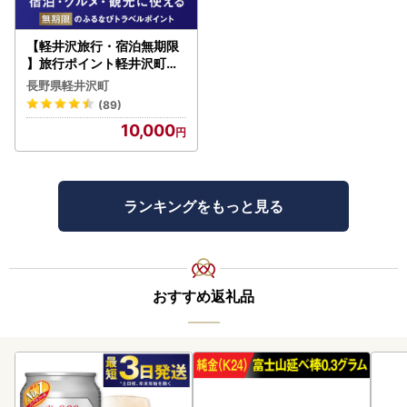
【軽井沢旅行・宿泊無期限
】旅行ポイント軽井沢町ふ
るなびトラベルポイント
長野県軽井沢町
(89)
10,000
ランキングをもっと見る
おすすめ返礼品