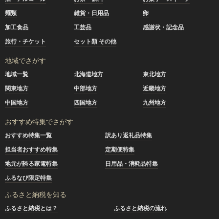
麺類
雑貨・日用品
卵
加工食品
工芸品
感謝状・記念品
旅行・チケット
セット類 その他
地域でさがす
地域一覧
北海道地方
東北地方
関東地方
中部地方
近畿地方
中国地方
四国地方
九州地方
おすすめ特集でさがす
おすすめ特集一覧
訳あり返礼品特集
担当者おすすめ特集
定期便特集
地元が誇る家電特集
日用品・消耗品特集
ふるなび限定特集
ふるさと納税を知る
ふるさと納税とは？
ふるさと納税の流れ