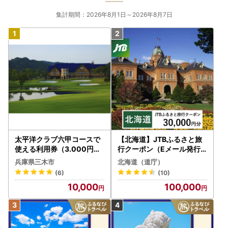
集計期間：2026年8月1日～2026年8月7日
太平洋クラブ六甲コースで
【北海道】JTBふるさと旅
使える利用券（3.000円分
行クーポン（Eメール発行
）
）30,000円分 旅行 トラベ
兵庫県三木市
北海道（道庁）
ル 宿泊 人気 おすすめ JTB
(6)
(10)
W030T
10,000
100,000