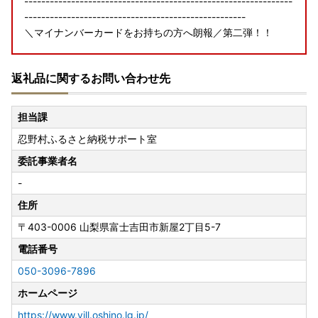
---------------------------------------------------------------
----------------------------------------------------
＼マイナンバーカードをお持ちの方へ朗報／第二弾！！
リニューアルされた「ふるまど」のご紹介です！
返礼品に関するお問い合わせ先
「ふるまど」を使えば、スマホやパソコンで複数自治体の管
理や
担当課
ワンストップ特例申請が可能。
忍野村ふるさと納税サポート室
「IAM＜アイアム＞」と併用して使用するとスマホでワンス
委託事業者名
トップ特例申請が完結！
-
※パソコンを利用する場合でも「ふるまど」は利用できます
住所
が、
〒403-0006
山梨県富士吉田市新屋2丁目5-7
個人認証を行う際に「IAM＜アイアム＞」スマートフォンア
電話番号
プリが必要になります。
※※従来通りの「書類郵送による申請」も引き続き利用可能
050-3096-7896
です。
ホームページ
詳しくはこちら
https://www.vill.oshino.lg.jp/