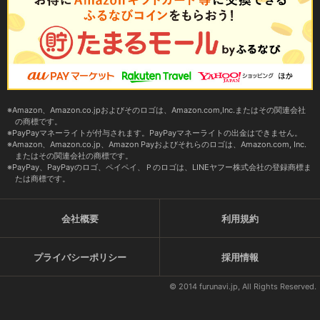
Amazon、Amazon.co.jpおよびそのロゴは、Amazon.com,Inc.またはその関連会社
の商標です。
PayPayマネーライトが付与されます。PayPayマネーライトの出金はできません。
Amazon、Amazon.co.jp、Amazon Payおよびそれらのロゴは、Amazon.com, Inc.
またはその関連会社の商標です。
PayPay、PayPayのロゴ、ペイペイ、Ｐのロゴは、LINEヤフー株式会社の登録商標ま
たは商標です。
会社概要
利用規約
プライバシーポリシー
採用情報
© 2014 furunavi.jp, All Rights Reserved.