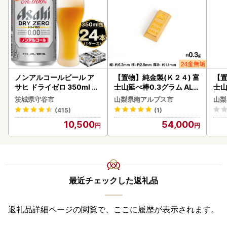
ノンアルコールビール ア
【置物】純金製(Ｋ２４) 富
【置
サヒ ドライゼロ 350ml 24
士山延べ棒0.3グラム ALP
士山
本 ノンアル ビール asashi
BK193
BK1
茨城県守谷市
山梨県南アルプス市
山梨
守谷市
(415)
(1)
10,500
54,000
最近チェックした返礼品
返礼品詳細ページの閲覧で、ここに履歴が表示されます。