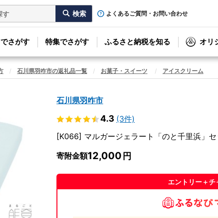
よくあるご質問・お問い合わせ
リでさがす
特集でさがす
ふるさと納税を知る
オリ
方
石川県羽咋市の返礼品一覧
お菓子・スイーツ
アイスクリーム
石川県羽咋市
4.3
(3件)
[K066] マルガージェラート「のと千里浜」セ
12,000
寄附金額
エントリー＋チ