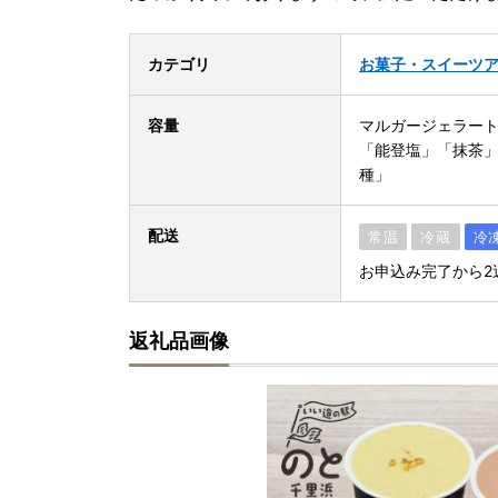
カテゴリ
お菓子・スイーツ
容量
マルガージェラート
「能登塩」「抹茶」
種」
配送
常温
冷蔵
冷
お申込み完了から2
返礼品画像