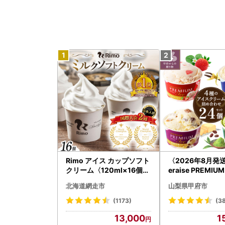
Rimo アイス カップソフト
〈2026年8月発送
クリーム〈120ml×16個〉
eraise PREMI
ABA002 | アイス
アイス 詰合せ 4種
北海道網走市
山梨県甲府市
イス
(1173)
(3
13,000
1