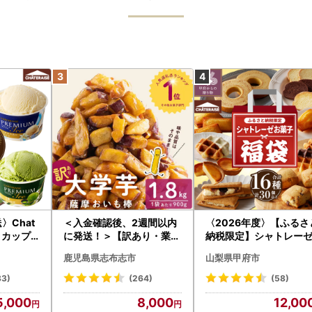
〉Chat
＜入金確認後、2週間以内
〈2026年度〉【ふるさ
UM カップ
に発送！＞【訳あり・業務
納税限定】シャトレー
 24個 ア
用】薩摩おいも棒セット
気お菓子勢ぞろい!! お
鹿児島県志布志市
山梨県甲府市
計1.8kg(900g×2袋) p8-1
福箱 シャトレーゼ
42-2w
83)
(264)
(58)
5,000
8,000
12,00