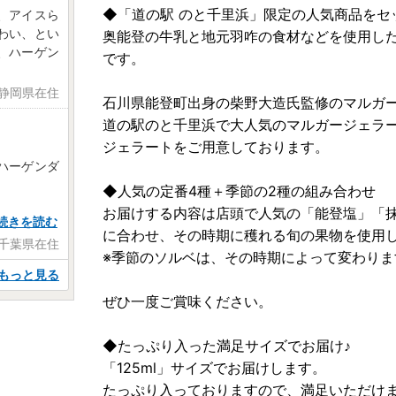
◆「道の駅 のと千里浜」限定の人気商品をセ
、アイスら
わい、とい
奥能登の牛乳と地元羽咋の食材などを使用し
、ハーゲン
です。
 静岡県在住
石川県能登町出身の柴野大造氏監修のマルガ
道の駅のと千里浜で大人気のマルガージェラ
ジェラートをご用意しております。
ハーゲンダ
◆人気の定番4種＋季節の2種の組み合わせ
お届けする内容は店頭で人気の「能登塩」「
続きを読む
に合わせ、その時期に穫れる旬の果物を使用
日 千葉県在住
※季節のソルベは、その時期によって変わりま
もっと見る
ぜひ一度ご賞味ください。
◆たっぷり入った満足サイズでお届け♪
「125ml」サイズでお届けします。
たっぷり入っておりますので、満足いただけま