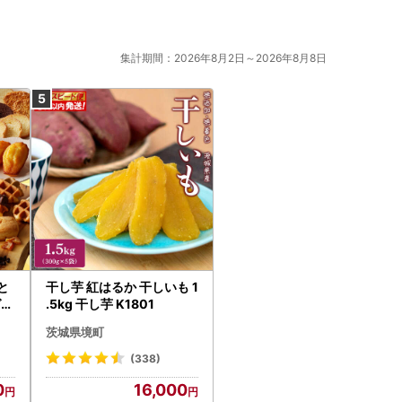
集計期間：2026年8月2日～2026年8月8日
と
干し芋 紅はるか 干しいも 1
ゼ人
.5kg 干し芋 K1801
菓子
茨城県境町
(338)
0
16,000