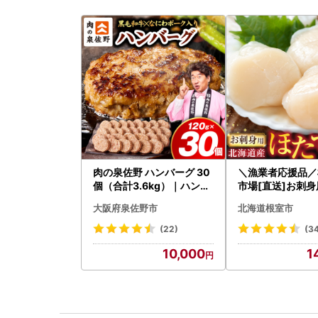
肉の泉佐野 ハンバーグ 30
＼漁業者応援品／
個（合計3.6kg）｜ハンバ
市場[直送]お刺
ーグ 訳あり 黒毛和牛×なに
貝柱500g A-28
大阪府泉佐野市
北海道根室市
わポーク
(22)
(3
10,000
1