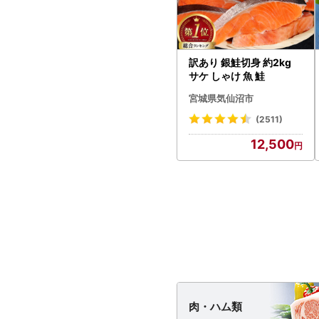
訳あり 銀鮭切身 約2kg
サケ しゃけ 魚 鮭
宮城県気仙沼市
(2511)
12,500
肉・
ハム類