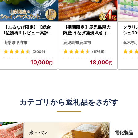
【ふるなび限定】【総合
【期間限定】鹿児島県大
クラリ
1位獲得!! レビュー高評価
隅産 うなぎ蒲焼 4尾（60
シュ60
★】〈2026年度配送分
0g） KN007-004-04-
0枚))
山梨県甲府市
鹿児島県鹿屋市
栃木県
〉山梨県産 シャインマス
cp18 うなぎ 鰻 魚 惣菜 総
ト)【
カット 2～3房（1.0kg以
菜
・沖縄県
(2009)
(5765)
上）シャイン フルーツ F
10,000
18,000
N-Limited-SP
カテゴリから返礼品をさがす
米・パン
電化製品