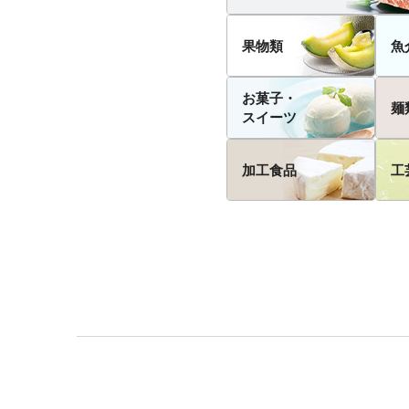
果物類
魚
お菓子・
麺
スイーツ
加工食品
工