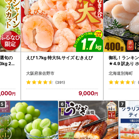
選旬の
えび 1.7kg 特大5Lサイズ むきえび
御礼！ランキン
kg 2
★4.9 訳あり 
B12-
帆立 貝柱 冷凍 
大阪府泉佐野市
北海道別海町
インマス
(391)
,000
9,000