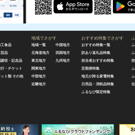
地域でさがす
おすすめ特集でさがす
加工食品
地域一覧
中国地方
おすすめ特集一覧
ふ
工芸品
北海道地方
四国地方
訳あり返礼品特集
ふ
感謝状・記念品
東北地方
九州地方
担当者おすすめ特集
控
旅行・チケット
関東地方
定期便特集
ふ
セット類 その他
中部地方
地元が誇る家電特集
ふ
近畿地方
日用品・消耗品特集
住
ふるなび限定特集