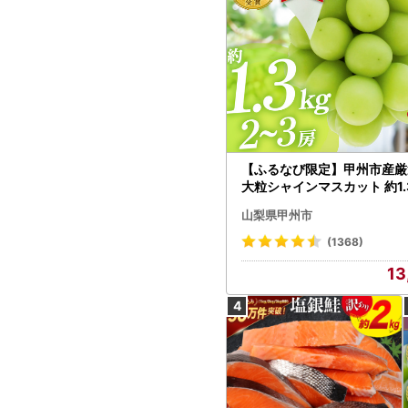
【ふるなび限定】甲州市産厳
大粒シャインマスカット 約1.3
～3房【2026年発送】（MG）
山梨県甲州市
472 FN-Limited-VO シャ
カット フルーツ
(1368)
13