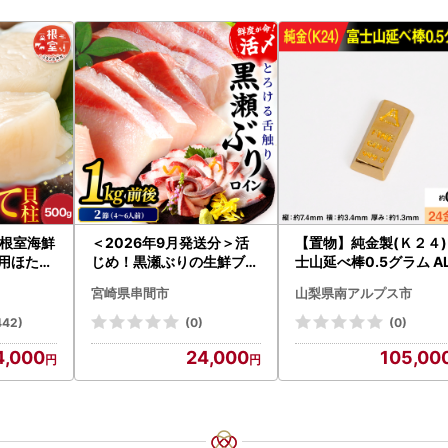
根室海鮮
＜2026年9月発送分＞活
【置物】純金製(Ｋ２４)
身用ほたて
じめ！黒瀬ぶりの生鮮ブリ
士山延べ棒0.5グラム A
002
ロイン2節（1.0kg前後）_
BK181
宮崎県串間市
山梨県南アルプス市
K001-012-2609
442)
(0)
(0)
4,000
24,000
105,00