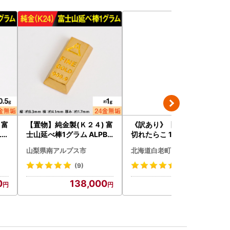
 富
【置物】純金製(Ｋ２４) 富
《訳あり》【虎杖浜加工】
LP
士山延べ棒1グラム ALPBK
切れたらこ 100ｇ×8個 80
180
0g AK081
山梨県南アルプス市
北海道白老町
(9)
(132)
0
138,000
9,500