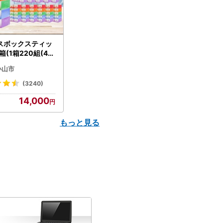
スボックスティッ
箱(1箱220組(44
(5個入り×12セッ
小山市
配送不可地域：離島
】【1256759】
(3240)
14,000
もっと見る