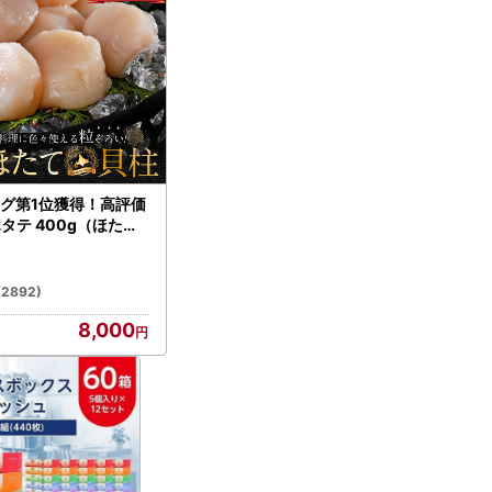
グ第1位獲得！高評価
ホタテ 400g（ほたて
）
(2892)
8,000