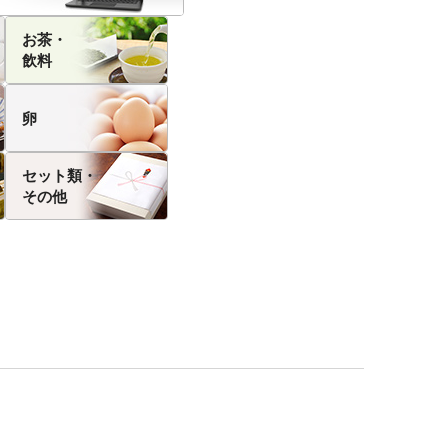
お茶・
飲料
卵
セット類・
その他