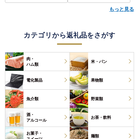
もっと見る
カテゴリから返礼品をさがす
肉・
米・パン
ハム類
電化製品
果物類
魚介類
野菜類
酒・
お茶・
飲料
アルコール
お菓子・
麺類
スイーツ