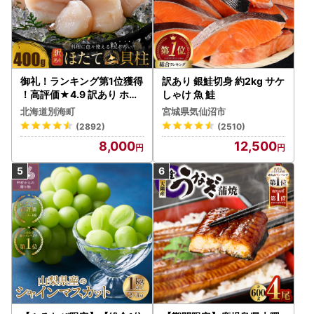
御礼！ランキング第1位獲得
訳あり 銀鮭切身 約2kg サケ
！高評価★4.9 訳あり ホタ
しゃけ 魚 鮭
テ 400g（ほたて 帆立 貝柱
北海道別海町
宮城県気仙沼市
冷凍 ）
(2892)
(2510)
8,000
12,500