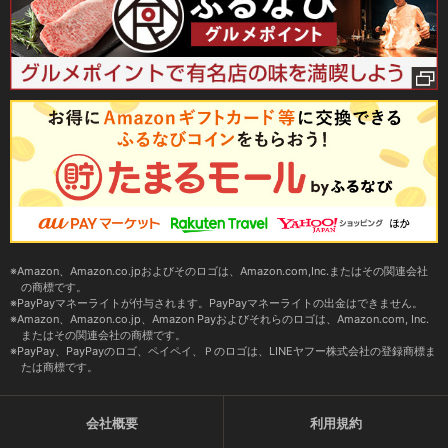
Amazon、Amazon.co.jpおよびそのロゴは、Amazon.com,Inc.またはその関連会社
の商標です。
PayPayマネーライトが付与されます。PayPayマネーライトの出金はできません。
Amazon、Amazon.co.jp、Amazon Payおよびそれらのロゴは、Amazon.com, Inc.
またはその関連会社の商標です。
PayPay、PayPayのロゴ、ペイペイ、Ｐのロゴは、LINEヤフー株式会社の登録商標ま
たは商標です。
会社概要
利用規約