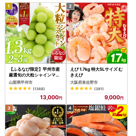
【ふるなび限定】甲州市産
えび 1.7kg 特大5Lサイズ む
厳選旬の大粒シャインマス
きえび
カット 約1.3kg 2～3房【2
山梨県甲州市
大阪府泉佐野市
026年発送】（MG）B12-
(1368)
(391)
472 FN-Limited-VO シャ
13,000
9,000
インマスカット フルーツ