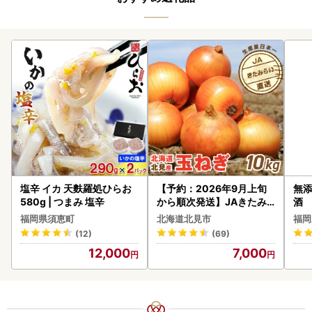
塩辛 イカ 天麩羅処ひらお
【予約：2026年9月上旬
無添
580g | つまみ 塩辛
から順次発送】JAきたみ
酒
らい産 玉ねぎ Lサイズ 10k
福岡県須恵町
北海道北見市
福岡
g ( タマネギ たまねぎ 野菜
(12)
(69)
)【210-0003-2026】
12,000
7,000