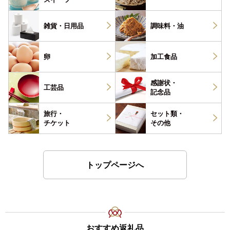
雑貨・
日用品
調味料・
油
卵
加工食品
感謝状・
工芸品
記念品
旅行・
セット類・
チケット
その他
トップページへ
おすすめ返礼品