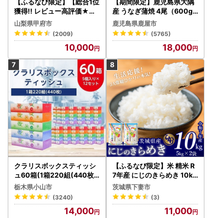
【ふるなび限定】【総合1位
【期間限定】鹿児島県大隅
獲得!! レビュー高評価★】
産 うなぎ蒲焼 4尾（600g
〈2026年度配送分〉山梨
） KN007-004-04-cp18
山梨県甲府市
鹿児島県鹿屋市
県産 シャインマスカット 2
うなぎ 鰻 魚 惣菜 総菜
(2009)
(5765)
～3房（1.0kg以上）シャイ
10,000
18,000
ン フルーツ FN-Limited-S
P
クラリスボックスティッシ
【ふるなび限定】米 精米 R
ュ60箱(1箱220組(440枚))
7年産 にじのきらめき 10kg
(5個入り×12セット)【配送
10月 FN-Limited-PR
栃木県小山市
茨城県下妻市
不可地域：離島・沖縄県】
(3240)
(3)
【1256759】
14,000
11,000