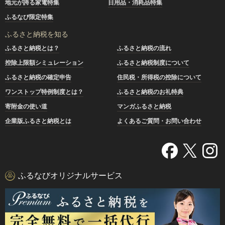
地元が誇る家電特集
日用品・消耗品特集
ふるなび限定特集
ふるさと納税を知る
ふるさと納税とは？
ふるさと納税の流れ
控除上限額シミュレーション
ふるさと納税制度について
ふるさと納税の確定申告
住民税・所得税の控除について
ワンストップ特例制度とは？
ふるさと納税のお礼特典
寄附金の使い道
マンガふるさと納税
企業版ふるさと納税とは
よくあるご質問・お問い合わせ
ふるなびオリジナルサービス