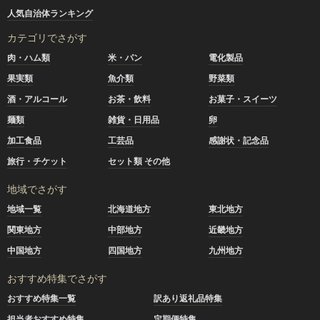
人気自治体ランキング
カテゴリでさがす
肉・ハム類
米・パン
電化製品
果実類
魚介類
野菜類
酒・アルコール
お茶・飲料
お菓子・スイーツ
麺類
雑貨・日用品
卵
加工食品
工芸品
感謝状・記念品
旅行・チケット
セット類 その他
地域でさがす
地域一覧
北海道地方
東北地方
関東地方
中部地方
近畿地方
中国地方
四国地方
九州地方
おすすめ特集でさがす
おすすめ特集一覧
訳あり返礼品特集
担当者おすすめ特集
定期便特集