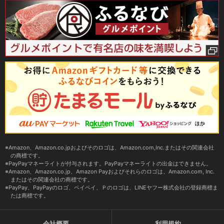
Amazon、Amazon.co.jpおよびそのロゴは、Amazon.com,Inc.またはその関連会社
の商標です。
PayPayマネーライトが付与されます。PayPayマネーライトの出金はできません。
Amazon、Amazon.co.jp、Amazon Payおよびそれらのロゴは、Amazon.com, Inc.
またはその関連会社の商標です。
PayPay、PayPayのロゴ、ペイペイ、Ｐのロゴは、LINEヤフー株式会社の登録商標ま
たは商標です。
会社概要
利用規約