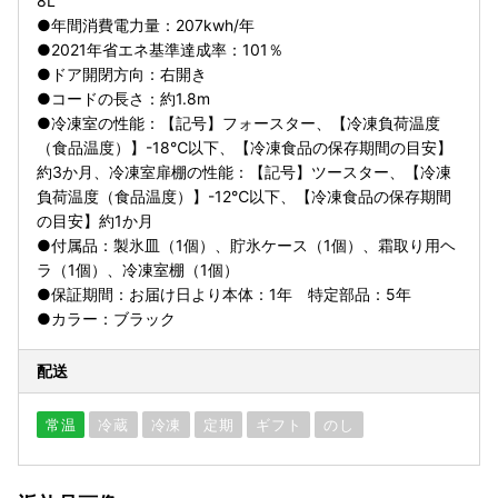
8L
●年間消費電力量：207kwh/年
●2021年省エネ基準達成率：101％
●ドア開閉方向：右開き
●コードの長さ：約1.8m
●冷凍室の性能：【記号】フォースター、【冷凍負荷温度
（食品温度）】-18℃以下、【冷凍食品の保存期間の目安】
約3か月、冷凍室扉棚の性能：【記号】ツースター、【冷凍
負荷温度（食品温度）】-12℃以下、【冷凍食品の保存期間
の目安】約1か月
●付属品：製氷皿（1個）、貯氷ケース（1個）、霜取り用ヘ
ラ（1個）、冷凍室棚（1個）
●保証期間：お届け日より本体：1年 特定部品：5年
●カラー：ブラック
配送
常温
冷蔵
冷凍
定期
ギフト
のし