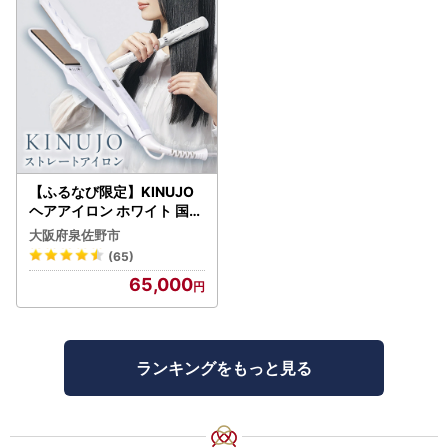
【ふるなび限定】KINUJO
ヘアアイロン ホワイト 国内
製造 FN-Limited-PR
大阪府泉佐野市
(65)
65,000
ランキングをもっと見る