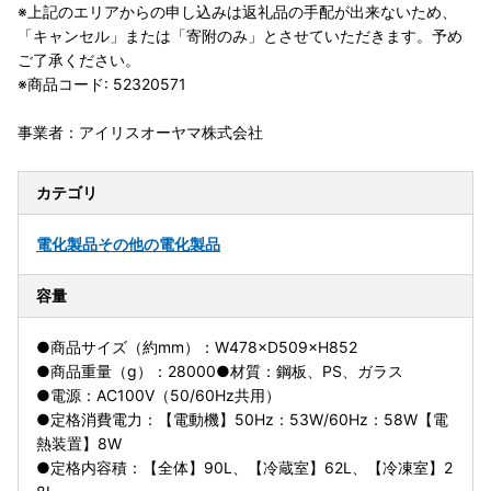
※上記のエリアからの申し込みは返礼品の手配が出来ないため、
「キャンセル」または「寄附のみ」とさせていただきます。予め
ご了承ください。
※商品コード: 52320571
事業者：アイリスオーヤマ株式会社
カテゴリ
電化製品
その他の電化製品
容量
●商品サイズ（約mm）：W478×D509×H852
●商品重量（g）：28000●材質：鋼板、PS、ガラス
●電源：AC100V（50/60Hz共用）
●定格消費電力：【電動機】50Hz：53W/60Hz：58W【電
熱装置】8W
●定格内容積：【全体】90L、【冷蔵室】62L、【冷凍室】2