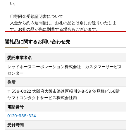
い。
〇寄附金受領証明書について
入金から約３週間後に、お礼の品とは別にお送りいたしま
す。お礼の品が先に到着する場合もございます。
申込から２か月以上経過しても届かない場合はご連絡をお願
返礼品に関するお問い合わせ先
いいたします。
〇ワンストップ特例申請書について
委託事業者名
＜＜大河原町はワンストップ特例申請オンラインサービス対
レッドホースコーポレーション株式会社 カスタマーサービス
象自治体です＞＞
センター
申請アプリ「IAM（アイアム）」を使用していただくこと
で、書類の作成や申請書の郵送が不要となります。
住所
〒556-0022
大阪府大阪市浪速区桜川3-8-59 汐見橋ビル6階
寄附の申込の際に、ワンストップ特例申請を「希望する」と
ヤマトコンタクトサービス株式会社内
されたかたへ受領証明書と一緒に申請書をお送りしておりま
す。
電話番号
年末に寄附をされた場合、送付が申請期日に間に合わない可
0120-985-324
能性が高いため、お急ぎの場合は下記大河原町ホームページ
受付時間
をご確認いただき、オンライン申請をご利用いただくか、ご