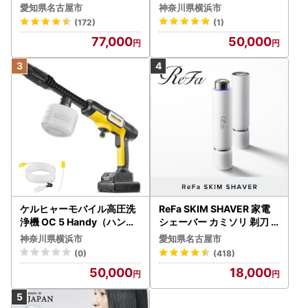
美容 リファ アイロン
（ハンディエア） APV000
愛知県名古屋市
神奈川県横浜市
7
(172)
(1)
77,000
50,000
ケルヒャーモバイル高圧洗
ReFa SKIM SHAVER 家電
浄機 OC 5 Handy（ハンデ
シェーバー カミソリ 剃刀
ィジェット） APV0006
シェーバー
神奈川県横浜市
愛知県名古屋市
(0)
(418)
50,000
18,000