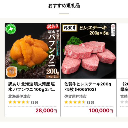
おすすめ返礼品
訳あり 北海道 噴火湾産 塩
佐賀牛ヒレステーキ200g
《2
水 バフンウニ 100g 2パッ
×5枚 (H065102)
県産
ク 計200g 《アフター保証
セッ
北海道伊達市
佐賀県神埼市
宮崎
付き》うに ウニ 雲丹 海鮮
(39)
(35)
海の幸 魚介類 ウニ丼 お寿
28,000
100,000
司 濃厚 無添加 産地直送 お
取り寄せ 山村水産 送料無
料