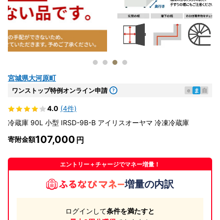
宮城県大河原町
ワンストップ特例オンライン申請
e
ま
自
4.0
(4件)
冷蔵庫 90L 小型 IRSD-9B-B アイリスオーヤマ 冷凍冷蔵庫
107,000
寄附金額
エントリー＋チャージでマネー増量！
増量の内訳
ログインして
条件を満たすと