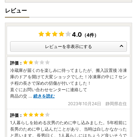
お送りする受領証明書のコピーをご一緒に保管
ください。メ
レビュー
ーカー保証の期間については、
お届けから1年間
となってお
ります。
また、開封・未使用であっても、メーカー保証の期間は変わ
りません。
4.0
（4件）
・「組み立て不要」の記載がないものはお客様組み立てとな
っております。工具は入っておりません。
レビューを非表示にする
冷蔵庫が届くのを楽しみに待ってましたが、搬入設置後 冷凍
庫のドアを開けて大変ショックでした！冷凍庫の中に７セン
チ程の長さで深めの切傷が付いてました！
直ぐにお問い合わせセンターに連絡して
商品の交
...
続きを読む
2023年10月24日 静岡県在住
1人暮らしを始める次男のために申し込みました。5年程前に
長男のために申し込んだことがあり、当時は白しかなかった
と思います。長男曰く、1人暮らしにはちょうど良いそうで