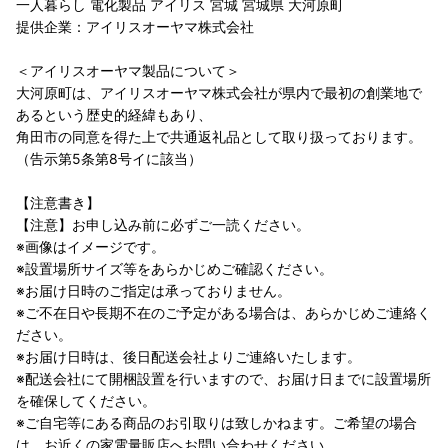
一人暮らし 電化製品 アイリス 宮城 宮城県 大河原町
提供企業：アイリスオーヤマ株式会社
＜アイリスオーヤマ製品について＞
大河原町は、アイリスオーヤマ株式会社が県内で最初の創業地で
あるという歴史的経緯もあり、
角田市の同意を得た上で共通返礼品として取り扱っております。
（告示第5条第8号イに該当）
【注意書き】
【注意】お申し込み前に必ずご一読ください。
※画像はイメージです。
※設置場所サイズ等をあらかじめご確認ください。
※お届け日時のご指定は承っておりません。
※ご不在日や長期不在のご予定がある場合は、あらかじめご連絡く
ださい。
※お届け日時は、後日配送会社よりご連絡いたします。
※配送会社にて開梱設置を行いますので、お届け日までに設置場所
を確保してください。
※ご自宅等にある商品のお引取りは致しかねます。ご希望の場合
は、お近くの家電量販店へお問い合わせください。