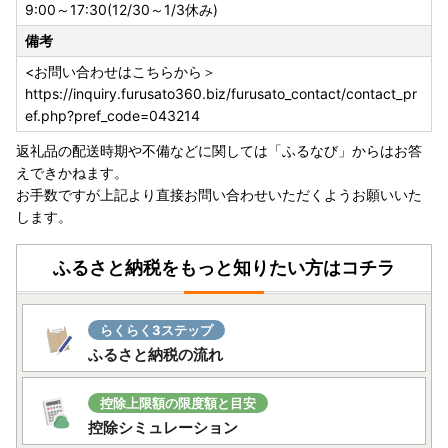
自身で様式をダウンロード・印刷し手続きいただきますよう
9:00～17:30(12/30～1/3休み)
お願いいたします。提出の際はマイナンバー確認書類・本人
備考
確認書類の添付漏れにご注意ください。
提出期限は、
寄附をした翌年の１月10日まで
となります。
<お問い合わせはこちらから＞
受付が完了しましたら、メールにてご連絡いたします。受付
https://inquiry.furusato360.biz/furusato_contact/contact_pr
書の送付は行っておりません。
ef.php?pref_code=043214
また年末は多くの申請書が送付されるため、確認にお時間を
返礼品の配送時期や不備などに関しては「ふるなび」からはお答
いただきます。あらかじめご了承ください。
えできかねます。
お手数ですが上記より直接お問い合わせいただくようお願いいた
▽大河原町ホームページ
します。
リンク
ふるさと納税をもっと知りたい方はコチラ
○ふるさと納税は「寄附」であるため、
申し込み後のキャン
セルは原則できません。
申込の際は、申込者、お礼の品（数
量・金額・色・サイズ・性能等）、クレジットカードの名義
らくらく3ステップ
等に誤りがないかよくご確認の上、申込をお願いいたしま
ふるさと納税の流れ
す。
〇アイリスオーヤマ製品について
控除上限額の限度額と目安
・お礼の品をメーカーから直送しているため、保証書に購入
控除シミュレーション
日・店舗等の記載はしておりません。かわりに
大河原町から