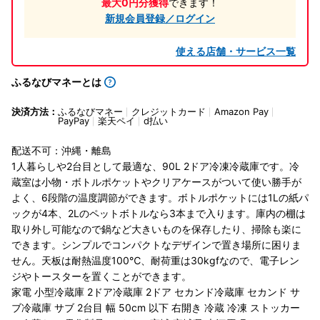
最大0円分獲得
できます！
新規会員登録／ログイン
使える店舗・サービス一覧
ふるなびマネーとは
決済方法：
ふるなびマネー
クレジットカード
Amazon Pay
PayPay
楽天ペイ
d払い
配送不可：沖縄・離島
1人暮らしや2台目として最適な、90L 2ドア冷凍冷蔵庫です。冷
蔵室は小物・ボトルポケットやクリアケースがついて使い勝手が
よく、6段階の温度調節ができます。ボトルポケットには1Lの紙パ
ックが4本、2Lのペットボトルなら3本まで入ります。庫内の棚は
取り外し可能なので鍋など大きいものを保存したり、掃除も楽に
できます。シンプルでコンパクトなデザインで置き場所に困りま
せん。天板は耐熱温度100℃、耐荷重は30kgfなので、電子レン
ジやトースターを置くことができます。
家電 小型冷蔵庫 2ドア冷蔵庫 2ドア セカンド冷蔵庫 セカンド サ
ブ冷蔵庫 サブ 2台目 幅 50cm 以下 右開き 冷蔵 冷凍 ストッカー