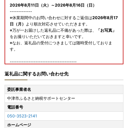
2026年8月11日（火）～2026年8月16日（日）
-------------
※休業期間中のお問い合わせに対するご返信は
2026年8月17
日（月）
より順次対応させていただきます。
※万が一お届けした返礼品に不備があった際は、
「お写真」
をお撮りいただいておきますと幸いです。
※なお、返礼品の受付につきましては随時受付しておりま
す。
---------------------------------------
返礼品に関するお問い合わせ先
【令和8年熊本地震の影響に伴う返礼品のお届けについて】
現在、熊本地震の影響により、各配送事業者でお荷物のお届
委託事業者名
けに遅れが発生しており、交通規制や道路状況等の影響によ
中津市ふるさと納税サポートセンター
り、返礼品のお届けが遅れる場合がございます。
配送状況の詳細は各社HPをご確認ください。
電話番号
050-3523-2141
寄附者の皆様にはご不便、ご迷惑をおかけし誠に申し訳ござ
いませんが、何卒ご理解賜りますようお願い申し上げます。
ホームページ