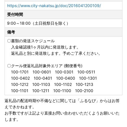
https://www.city-nakatsu.jp/doc/2016041200109/
---------------------------------------
受付時間
▼お礼の品の発送について
9:00～18:00（土日祝祭日を除く）
決済確認後、順次発送しますが、お品によっては発送までに
備考
時間を要するものや、生産可能な季節等がある場合がござい
ます。また人気の品などは、発送をお待ちいただく場合がご
〇書類の発送スケジュール
ざいますので、あらかじめご了承ください。
入金確認後1ヶ月以内に発送致します。
返礼品と別に発送致します。予めご了承ください。
〇クール便返礼品対象外エリア (郵便番号)
100-1701 100-0601 100-0301 100-0511
100-0402 100-0401 100-0400 100-1301
100-1212 100-1103 100-1102 100-1213
100-1101 100-1211 100-1100 100-2100
返礼品の配送時期や不備などに関しては「ふるなび」からはお答
えできかねます。
お手数ですが上記より直接お問い合わせいただくようお願いいた
します。