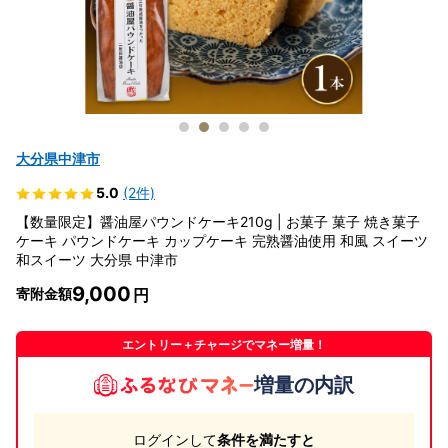
大分県中津市
5.0
(2件)
【数量限定】醤油屋パウンドケーキ210g | お菓子 菓子 焼き菓子
ケーキ パウンドケーキ カップケーキ 完熟醤油使用 和風 スイーツ
和スイーツ 大分県 中津市
9,000
寄附金額
エントリー＋チャージでマネー増量！
増量の内訳
ログインして
条件を満たすと