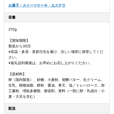
お菓子・スイーツ
ケーキ・カステラ
容量
210g
【賞味期限】
製造から30日
※高温・多湿・直射日光を避け、涼しい場所に保管してくだ
さい。
※返礼品到着後は、お早めにお召し上がりください。
【原材料】
卵（国内製造）、砂糖、小麦粉、発酵バター、生クリーム、
生乳、植物油脂、餅粉、醤油、寒天、塩／トレハロース、加
工澱粉、増粘多糖類、膨張剤、香料（一部に卵・乳成分・小
麦・大豆を含む）
配送