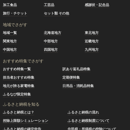
加工食品
工芸品
感謝状・記念品
旅行・チケット
セット類 その他
地域でさがす
地域一覧
北海道地方
東北地方
関東地方
中部地方
近畿地方
中国地方
四国地方
九州地方
おすすめ特集でさがす
おすすめ特集一覧
訳あり返礼品特集
担当者おすすめ特集
定期便特集
地元が誇る家電特集
日用品・消耗品特集
ふるなび限定特集
ふるさと納税を知る
ふるさと納税とは？
ふるさと納税の流れ
控除上限額シミュレーション
ふるさと納税制度について
ふるさと納税の確定申告
住民税・所得税の控除について