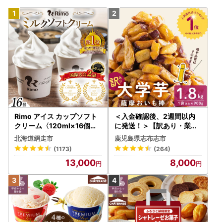
Rimo アイス カップソフト
＜入金確認後、2週間以内
クリーム〈120ml×16個〉
に発送！＞【訳あり・業務
ABA002 | アイス
用】薩摩おいも棒セット 計
北海道網走市
鹿児島県志布志市
1.8kg(900g×2袋) p8-142
(1173)
(264)
-2w
13,000
8,000