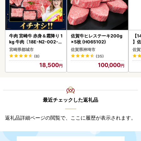
牛肉 宮崎牛 赤身＆霜降り 1
佐賀牛ヒレステーキ200g
【1
kg 牛肉〔18E-N2-002-1
×5枚 (H065102)
】佐
kg-S4A6-CF〕
2個 
宮崎県都城市
佐賀県神埼市
佐賀
083
(8)
(35)
18,500
100,000
最近チェックした返礼品
返礼品詳細ページの閲覧で、ここに履歴が表示されます。