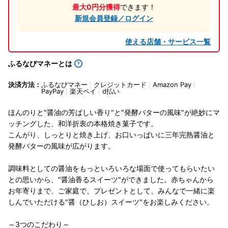
最大0円分獲得
できます！
新規会員登録／ログイン
使える店舗・サービス一覧
ふるなびマネーとは
決済方法：
ふるなびマネー
クレジットカード
Amazon Pay
PayPay
楽天ペイ
d払い
ほんのりと"醤油の芳ばしい香り"と"発酵バターの風味"が絶妙にマ
ッチングした、和洋折衷の本格焼き菓子です。
こんがり、しっとりと焼き上げ、お口いっぱいに三年完熟醤油と
発酵バターの風味が広がります。
調味料としての醤油をもっといろいろな場面で使ってもらいたい
との思いから、"醤油香るスイーツ"ができました。赤ちゃんから
お年寄りまで、ご家庭で、プレゼントとして、みんなで一緒に楽
しんでいただける"醤（ひしお）スイーツ"をお楽しみください。
～3つのこだわり～