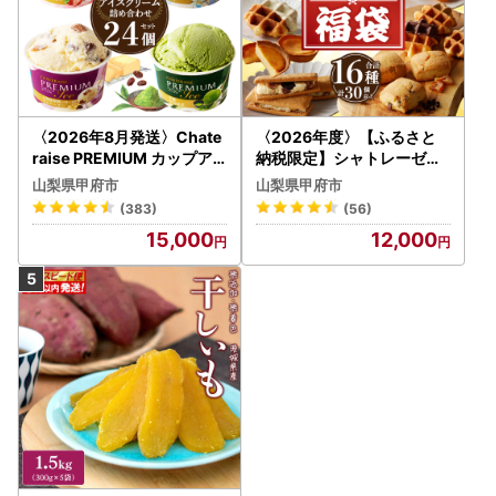
〈2026年8月発送〉Chate
〈2026年度〉【ふるさと
raise PREMIUM カップア
納税限定】シャトレーゼ人
イス 詰合せ 4種 24個 アイ
気お菓子勢ぞろい!! お菓子
山梨県甲府市
山梨県甲府市
ス
福箱 シャトレーゼ
(383)
(56)
15,000
12,000