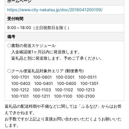
いませんが、何卒ご理解賜りますようお願い申し上げます。
ホームページ
https://www.city-nakatsu.jp/doc/2016041200109/
---------------------------------------
受付時間
▼お礼の品の発送について
9:00～18:00（土日祝祭日を除く）
決済確認後、順次発送しますが、お品によっては発送までに
備考
時間を要するものや、生産可能な季節等がある場合がござい
ます。また人気の品などは、発送をお待ちいただく場合がご
〇書類の発送スケジュール
ざいますので、あらかじめご了承ください。
入金確認後1ヶ月以内に発送致します。
返礼品と別に発送致します。予めご了承ください。
〇クール便返礼品対象外エリア (郵便番号)
100-1701 100-0601 100-0301 100-0511
100-0402 100-0401 100-0400 100-1301
100-1212 100-1103 100-1102 100-1213
100-1101 100-1211 100-1100 100-2100
返礼品の配送時期や不備などに関しては「ふるなび」からはお答
えできかねます。
お手数ですが上記より直接お問い合わせいただくようお願いいた
します。