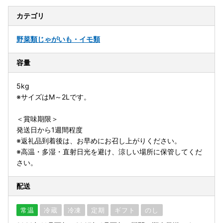
カテゴリ
野菜類
じゃがいも・イモ類
容量
5kg
※サイズはM～2Lです。
＜賞味期限＞
発送日から1週間程度
※返礼品到着後は、お早めにお召し上がりください。
※高温・多湿・直射日光を避け、涼しい場所に保管してくだ
さい。
配送
常温
冷蔵
冷凍
定期
ギフト
のし