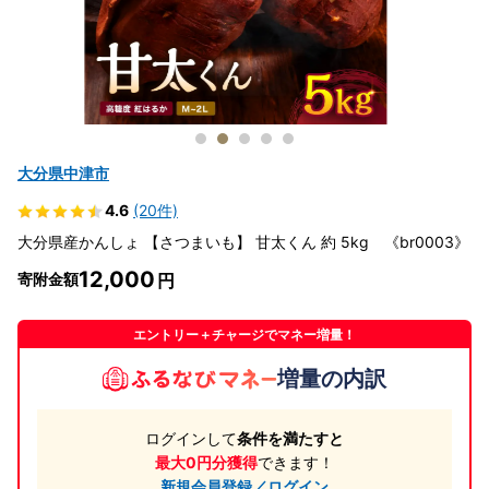
大分県中津市
4.6
(20件)
大分県産かんしょ 【さつまいも】 甘太くん 約 5kg 《br0003》
12,000
寄附金額
エントリー＋チャージでマネー増量！
増量の内訳
ログインして
条件を満たすと
最大0円分獲得
できます！
新規会員登録／ログイン