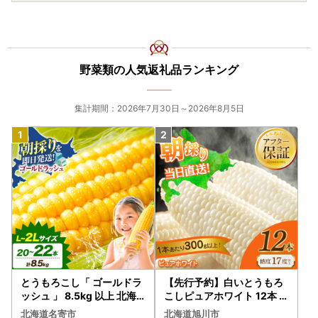
野菜類の人気返礼品ランキング
集計期間：2026年7月30日～2026年8月5日
とうもろこし「 ゴールドラ
【先行予約】白いとうもろ
ッシュ 」 8.5kg 以上 北海
こしピュアホワイト 12本 3.
道 名寄 スイートコーン
6kg（2026年8月下旬から
北海道名寄市
北海道旭川市