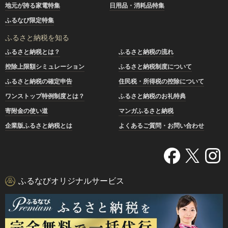
地元が誇る家電特集
日用品・消耗品特集
ふるなび限定特集
ふるさと納税を知る
ふるさと納税とは？
ふるさと納税の流れ
控除上限額シミュレーション
ふるさと納税制度について
ふるさと納税の確定申告
住民税・所得税の控除について
ワンストップ特例制度とは？
ふるさと納税のお礼特典
寄附金の使い道
マンガふるさと納税
企業版ふるさと納税とは
よくあるご質問・お問い合わせ
ふるなびオリジナルサービス