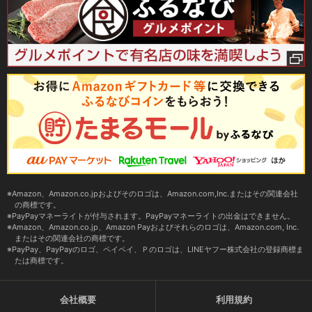
Amazon、Amazon.co.jpおよびそのロゴは、Amazon.com,Inc.またはその関連会社
の商標です。
PayPayマネーライトが付与されます。PayPayマネーライトの出金はできません。
Amazon、Amazon.co.jp、Amazon Payおよびそれらのロゴは、Amazon.com, Inc.
またはその関連会社の商標です。
PayPay、PayPayのロゴ、ペイペイ、Ｐのロゴは、LINEヤフー株式会社の登録商標ま
たは商標です。
会社概要
利用規約