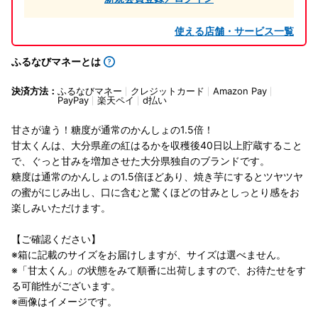
使える店舗・サービス一覧
ふるなびマネーとは
決済方法：
ふるなびマネー
クレジットカード
Amazon Pay
PayPay
楽天ペイ
d払い
甘さが違う！糖度が通常のかんしょの1.5倍！
甘太くんは、大分県産の紅はるかを収穫後40日以上貯蔵すること
で、ぐっと甘みを増加させた大分県独自のブランドです。
糖度は通常のかんしょの1.5倍ほどあり、焼き芋にするとツヤツヤ
の蜜がにじみ出し、口に含むと驚くほどの甘みとしっとり感をお
楽しみいただけます。
【ご確認ください】
※箱に記載のサイズをお届けしますが、サイズは選べません。
※「甘太くん」の状態をみて順番に出荷しますので、お待たせをす
る可能性がございます。
※画像はイメージです。