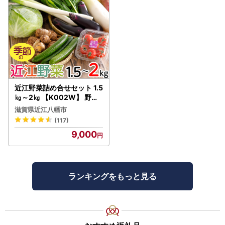
近江野菜詰め合せセット 1.5
㎏～2㎏ 【K002W】 野菜
旬 新鮮
滋賀県近江八幡市
(117)
9,000
ランキングをもっと見る