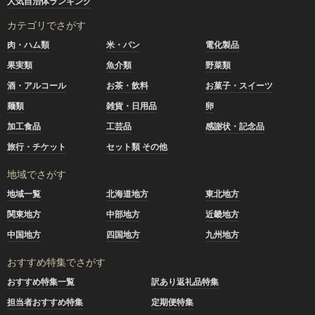
人気自治体ランキング
カテゴリでさがす
肉・ハム類
米・パン
電化製品
果実類
魚介類
野菜類
酒・アルコール
お茶・飲料
お菓子・スイーツ
麺類
雑貨・日用品
卵
加工食品
工芸品
感謝状・記念品
旅行・チケット
セット類 その他
地域でさがす
地域一覧
北海道地方
東北地方
関東地方
中部地方
近畿地方
中国地方
四国地方
九州地方
おすすめ特集でさがす
おすすめ特集一覧
訳あり返礼品特集
担当者おすすめ特集
定期便特集