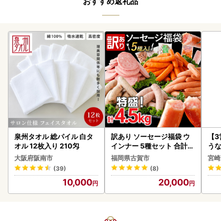
おすすめ返礼品
泉州タオル 総パイル 白タ
訳あり ソーセージ福袋 ウ
【
オル 12枚入り 210匁
インナー 5種セット 合計4.
うな
5kg ソーセージ
以上
大阪府阪南市
福岡県古賀市
宮崎
(39)
(8)
10,000
20,000