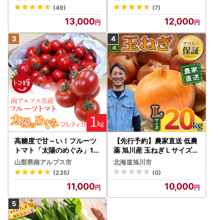
発送開始） とうもろこし
(49)
(7)
13,000
12,000
高糖度で甘～い！フルーツ
【先行予約】農家直送 低農
トマト「太陽のめぐみ」1k
薬 旭川産 玉ねぎＬサイズ2
g ALPBI001 | 高糖度 おす
0kg(2026年9月発送開始
山梨県南アルプス市
北海道旭川市
すめ 産地直送 新鮮 フレッ
予定)_ | 玉ねぎ 05935
(235)
(0)
シュ 高栄養素 南アルプス市
11,000
10,000
山梨 |