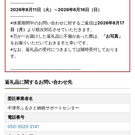
-------------
2026年8月11日（火）～2026年8月16日（日）
-------------
※休業期間中のお問い合わせに対するご返信は
2026年8月17
日（月）
より順次対応させていただきます。
※万が一お届けした返礼品に不備があった際は、
「お写真」
をお撮りいただいておきますと幸いです。
※なお、返礼品の受付につきましては随時受付しておりま
す。
---------------------------------------
返礼品に関するお問い合わせ先
【令和8年熊本地震の影響に伴う返礼品のお届けについて】
現在、熊本地震の影響により、各配送事業者でお荷物のお届
委託事業者名
けに遅れが発生しており、交通規制や道路状況等の影響によ
中津市ふるさと納税サポートセンター
り、返礼品のお届けが遅れる場合がございます。
配送状況の詳細は各社HPをご確認ください。
電話番号
050-3523-2141
寄附者の皆様にはご不便、ご迷惑をおかけし誠に申し訳ござ