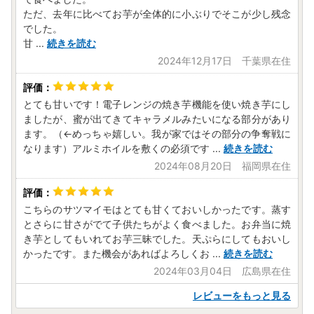
ただ、去年に比べてお芋が全体的に小ぶりでそこが少し残念
でした。
甘
...
続きを読む
2024年12月17日 千葉県在住
とても甘いです！電子レンジの焼き芋機能を使い焼き芋にし
ましたが、蜜が出てきてキャラメルみたいになる部分があり
ます。（←めっちゃ嬉しい。我が家ではその部分の争奪戦に
なります）アルミホイルを敷くの必須です
...
続きを読む
2024年08月20日 福岡県在住
こちらのサツマイモはとても甘くておいしかったです。蒸す
とさらに甘さがでて子供たちがよく食べました。お弁当に焼
き芋としてもいれてお芋三昧でした。天ぷらにしてもおいし
かったです。また機会があればよろしくお
...
続きを読む
2024年03月04日 広島県在住
レビューをもっと見る