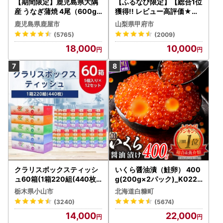
【期間限定】鹿児島県大隅
【ふるなび限定】【総合1位
産 うなぎ蒲焼 4尾（600g
獲得!! レビュー高評価★】
） KN007-004-04-cp18
〈2026年度配送分〉山梨
鹿児島県鹿屋市
山梨県甲府市
うなぎ 鰻 魚 惣菜 総菜
県産 シャインマスカット 2
(5765)
(2009)
～3房（1.0kg以上）シャイ
18,000
10,000
ン フルーツ FN-Limited-S
P
クラリスボックスティッシ
いくら醤油漬（鮭卵） 400
ュ60箱(1箱220組(440枚))
g(200g×2パック)_K022-
(5個入り×12セット)【配送
1676
栃木県小山市
北海道白糠町
不可地域：離島・沖縄県】
(3240)
(5674)
【1256759】
14,000
22,000