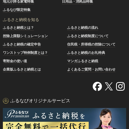
地元が誇る家電特集
日用品・消耗品特集
ふるなび限定特集
ふるさと納税を知る
ふるさと納税とは？
ふるさと納税の流れ
控除上限額シミュレーション
ふるさと納税制度について
ふるさと納税の確定申告
住民税・所得税の控除について
ワンストップ特例制度とは？
ふるさと納税のお礼特典
寄附金の使い道
マンガふるさと納税
企業版ふるさと納税とは
よくあるご質問・お問い合わせ
ふるなびオリジナルサービス