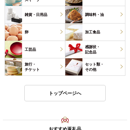
雑貨・
日用品
調味料・
油
卵
加工食品
感謝状・
工芸品
記念品
旅行・
セット類・
チケット
その他
トップページへ
おすすめ返礼品