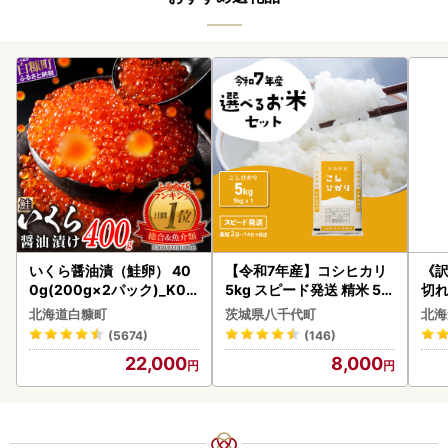
いくら醤油漬（鮭卵） 40
【令和7年産】コシヒカリ
《
0g(200g×2パック)_K02
5kg スピード発送 精米 5k
切れ
2-1676
g x 1袋 白米 茨城県 八千代
0g 
北海道白糠町
茨城県八千代町
北海
町
(5674)
(146)
22,000
8,000