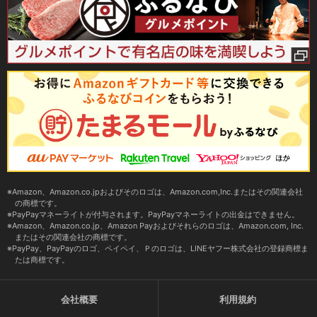
Amazon、Amazon.co.jpおよびそのロゴは、Amazon.com,Inc.またはその関連会社
の商標です。
PayPayマネーライトが付与されます。PayPayマネーライトの出金はできません。
Amazon、Amazon.co.jp、Amazon Payおよびそれらのロゴは、Amazon.com, Inc.
またはその関連会社の商標です。
PayPay、PayPayのロゴ、ペイペイ、Ｐのロゴは、LINEヤフー株式会社の登録商標ま
たは商標です。
会社概要
利用規約