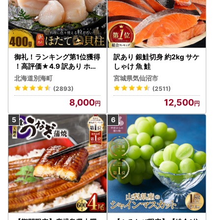
御礼！ランキング第1位獲得
訳あり 銀鮭切身 約2kg サケ
！高評価★4.9 訳あり ホタ
しゃけ 魚 鮭
テ 400g（ほたて 帆立 貝柱
北海道別海町
宮城県気仙沼市
冷凍 ）
(2893)
(2511)
8,000
12,500