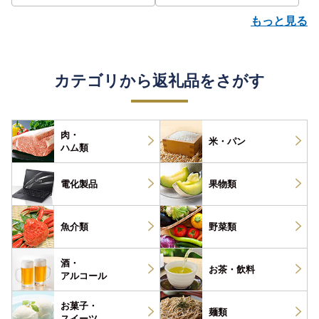
もっと見る
カテゴリから返礼品をさがす
肉・
米・パン
ハム類
電化製品
果物類
魚介類
野菜類
酒・
お茶・
飲料
アルコール
お菓子・
麺類
スイーツ