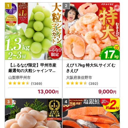
【ふるなび限定】甲州市産
えび 1.7kg 特大5Lサイズ む
厳選旬の大粒シャインマス
きえび
カット 約1.3kg 2～3房【2
山梨県甲州市
大阪府泉佐野市
026年発送】（MG）B12-
(1369)
(392)
472 FN-Limited-VO シャ
13,000
9,000
インマスカット フルーツ