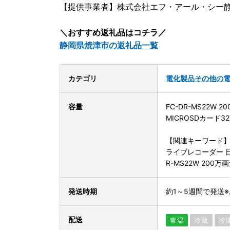
【提供事業者】株式会社エフ・アール・シー
＼おすすめ返礼品はコチラ／
静岡県焼津市の返礼品一覧
カテゴリ
電化製品
その他の
容量
FC-DR-MS22W
MICROSDカード3
【関連キーワード
ライブレコーダー 日
R-MS22W 200万
発送時期
約1～5週間で発送
配送
常温
冷蔵
冷