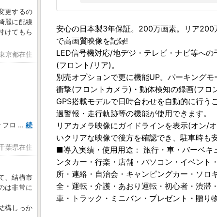
変更するの
綺麗に配線
安心の日本製3年保証。200万画素。リア20
付けてもら
で高画質映像を記録!
LED信号機対応/地デジ・テレビ・ナビ等へ
 東京都在住
(フロント/リア)。
別売オプションで更に機能UP。パーキングモード
衝撃(フロントカメラ)・動体検知の録画(フロ
GPS搭載モデルで日時合わせを自動的に行う
過警報・走行軌跡等の機能が使用できます。
ｙフロ
...
続
リアカメラ映像にガイドラインを表示(オン/
いクリアな映像で後方を確認でき、駐車時も
 千葉県在住
■導入実績・使用用途： 旅行・車・バーベキ
ンタカー・行楽・店舗・パソコン・イベント
所・連絡・自治会・キャンピングカー・ソロ
て、結構市
全・運転・介護・あおり運転・初心者・渋滞
のは非常に
車・トラック・ミニバン・プレゼント・贈り
結構しっか