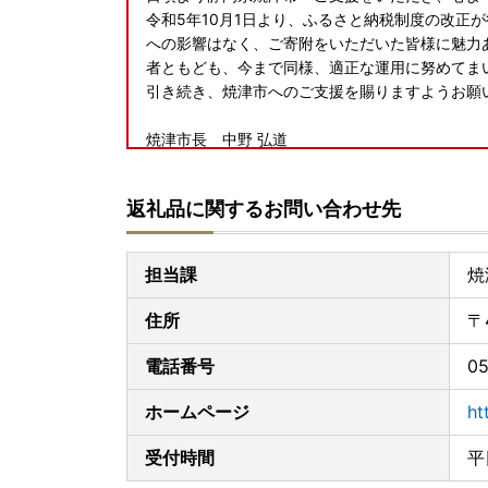
令和5年10月1日より、ふるさと納税制度の改正
への影響はなく、ご寄附をいただいた皆様に魅力
者ともども、今まで同様、適正な運用に努めてま
引き続き、焼津市へのご支援を賜りますようお
焼津市長 中野 弘道
■
ワンストップ特例申請が完全ペーパーレス！！申
返礼品に関するお問い合わせ先
ふるさと納税をいただいた皆様のご負担を軽減す
アプリ「IAM」が誕生いたしました。
※申請には「マイナンバーカード」が必要です
担当課
焼
※App Store もしくは Google Play か
住所
〒
■天候状況や宅配業者の休業・営業時間短縮等に
積雪等の天候状況や、年末年始における宅配業者
電話番号
05
遅れが発生する可能性があります。
上記の事情によりお礼品の到着が遅延となる場合
ホームページ
ht
■お礼品配送の遅れについて
受付時間
平
緊急事態宣言の影響によりお礼品の配送に遅れ