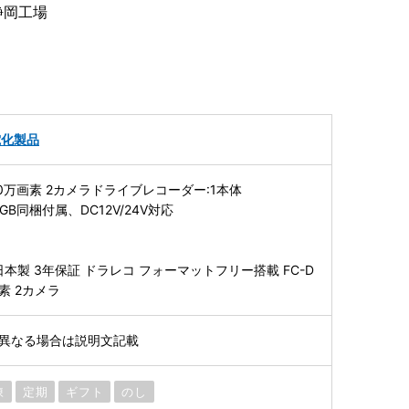
静岡工場
電化製品
 200万画素 2カメラドライブレコーダー:1本体
2GB同梱付属、DC12V/24V対応
】
本製 3年保証 ドラレコ フォーマットフリー搭載 FC-D
画素 2カメラ
※異なる場合は説明文記載
凍
定期
ギフト
のし