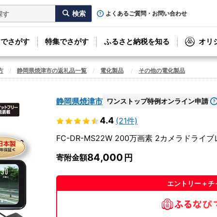
よくあるご質問・お問い合わせ
リでさがす
特集でさがす
ふるさと納税を知る
オリ
方
静岡県焼津市の返礼品一覧
電化製品
その他の電化製品
静岡県焼津市
ワンストップ特例オンライン申請
4.4
(21件)
FC-DR-MS22W 200万画素 2カメラドライブレ
84,000
寄附金額
エントリー＋チ