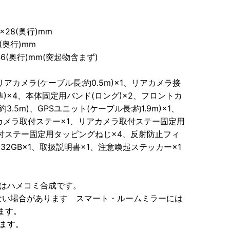
28(奥行)mm
(奥行)mm
46(奥行)mm(突起物含まず)
アカメラ(ケーブル長:約0.5m)×1、リアカメラ接
準)×4、本体固定用バンド(ロング)×2、フロントカ
.5m)、GPSユニット(ケーブル長:約1.9m)×1、
カメラ取付ステー×1、リアカメラ取付ステー固定用
付ステー固定用タッピングねじ×4、反射防止フィ
C32GB×1、取扱説明書×1、注意喚起ステッカー×1
はハメコミ合成です。
ない場合があります スマート・ルームミラーには
ます。
ます。