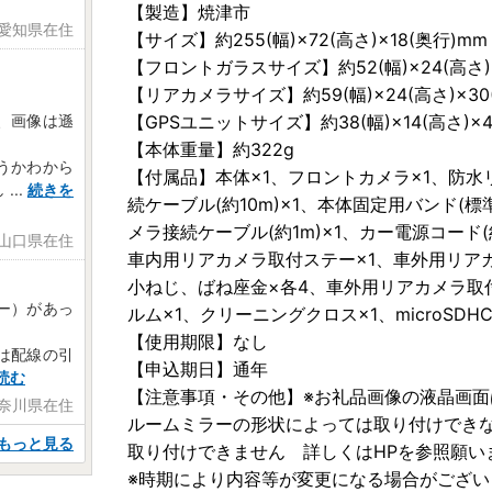
【製造】焼津市
 愛知県在住
【サイズ】約255(幅)×72(高さ)×18(奥行)mm
【フロントガラスサイズ】約52(幅)×24(高さ)×
【リアカメラサイズ】約59(幅)×24(高さ)×30
、画像は遜
【GPSユニットサイズ】約38(幅)×14(高さ)×
【本体重量】約322g
うかわから
【付属品】本体×1、フロントカメラ×1、防水リ
し
...
続きを
続ケーブル(約10m)×1、本体固定用バンド(標
メラ接続ケーブル(約1m)×1、カー電源コード(約3
 山口県在住
車内用リアカメラ取付ステー×1、車外用リア
小ねじ、ばね座金×各4、車外用リアカメラ取
ー）があっ
ルム×1、クリーニングクロス×1、microSDH
【使用期限】なし
は配線の引
【申込期日】通年
読む
【注意事項・その他】※お礼品画像の液晶画面
神奈川県在住
ルームミラーの形状によっては取り付けでき
もっと見る
取り付けできません 詳しくはHPを参照願い
※時期により内容等が変更になる場合がござい