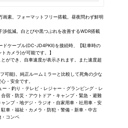
0万画素。フォーマットフリー搭載。昼夜問わず鮮明
の干渉低減。白とびや黒つぶれを改善するWDR搭載
ケーブル(DC-JD4PKⅡ)を接続時、【駐車時の
ントカメラ)が可能です。】
ことができ、自車速度が表示されます。また速度超
オフ可能)。純正ルームミラーと比較して死角の少な
安心・安全です。
ュー・釣り・テレビ・レジャー・グランピング・レ
・合宿・防災・アウトドア・キャンプ・緊急・避難
キャンプ・地デジ・ラジオ・自家用車・社用車・安
・駐車・福祉・カメラ・防犯・警備・新車・中古
物・コンペ