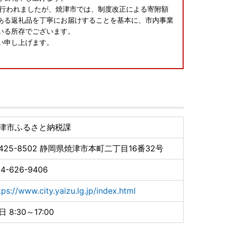
が行われましたが、焼津市では、制度改正による寄附額
ある返礼品を丁寧にお届けすることを基本に、市内事業
いる所存でございます。
願い申し上げます。
請アプリ「IAM」新登場！
るために、焼津市ではスマートフォンのみで完結できる
津市ふるさと納税課
ら「IAM（アイアム）」アプリのダウンロードが必要です
425-8502
静岡県焼津市本町二丁目16番32号
ともなう影響について
の休業・営業時間短縮等の影響により、お礼品の配送に
4-626-9406
は、ご容赦ください。
tps://www.city.yaizu.lg.jp/index.html
日 8:30～17:00
が生じる可能性がございます。