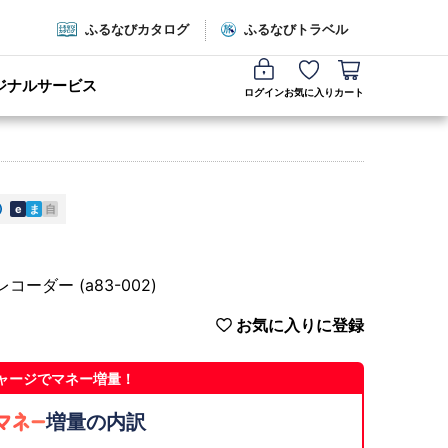
ふるなびカタログ
ふるなびトラベル
ジナルサービス
ログイン
お気に入り
カート
e
ま
自
コーダー (a83-002)
お気に入りに登録
ャージでマネー増量！
増量の内訳