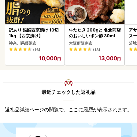
訳あり 銀鱈西京漬け 10切
牛たたき 200gと 名倉商店
アサ
1kg 【西京漬け】
のおいしいポン酢 30ml
スー
8本
神奈川県藤沢市
大阪府阪南市
茨城
(16)
(18)
10,000
13,000
最近チェックした返礼品
返礼品詳細ページの閲覧で、ここに履歴が表示されます。