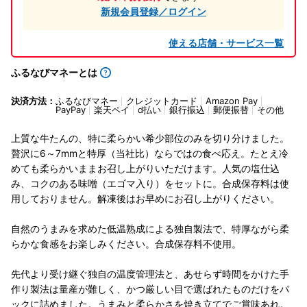
新規会員登録／ログイン
使える店舗・サービス一覧
ふるなびマネーとは
決済方法：
ふるなびマネー
クレジットカード
Amazon Pay
PayPay
楽天ペイ
d払い
銀行振込
郵便振替
その他
上質な牛たんの、特に柔らかい希少部位のみを切り分けました。
贅沢に6～7mmと特厚（当社比）ならではの食べ応え。たとえ冷
めても柔らかいままお召し上がりいただけます。人気の塩仕込
み、コクのある味噌（エゴマ入り）をセットに。合成保存料は使
用しておりません。解凍後はお早めにお召し上がりください。
自然のうまみを求めた低温熟成による独自製法で、特厚ながら柔
らかな食感をお楽しみください。合成保存料不使用。
先代より受け継ぐ独自の温度管理法と、あせらず時間をかけた手
作り製法は量産が難しく、かつ厳しい目で選ばれたものだけをパ
ックに詰めました。うまみと柔らかさを焼き立てでご賞味あれ。