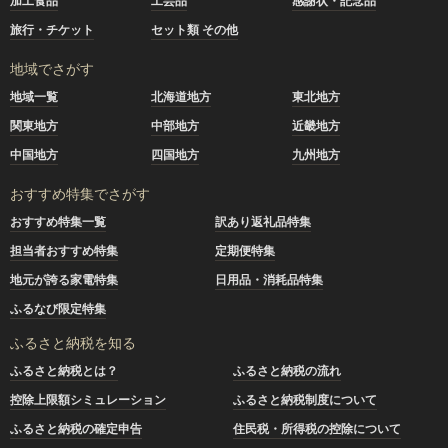
加工食品
工芸品
感謝状・記念品
旅行・チケット
セット類 その他
地域でさがす
地域一覧
北海道地方
東北地方
関東地方
中部地方
近畿地方
中国地方
四国地方
九州地方
おすすめ特集でさがす
おすすめ特集一覧
訳あり返礼品特集
担当者おすすめ特集
定期便特集
地元が誇る家電特集
日用品・消耗品特集
ふるなび限定特集
ふるさと納税を知る
ふるさと納税とは？
ふるさと納税の流れ
控除上限額シミュレーション
ふるさと納税制度について
ふるさと納税の確定申告
住民税・所得税の控除について