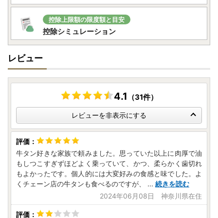
■お礼の品のお届け時期について
控除上限額の限度額と目安
控除シミュレーション
・ご寄附決済完了を当市にて確認後、順次、取扱事業者（配
送元）へ発送依頼を行います。
レビュー
・お申し込みから返礼品お届けまでの期間は、返礼品により
異なります。返礼品ページにてご確認ください。
※返礼品ページにて納期の記載がない場合は、お問い合わせ
センターまでお知らせください。
4.1
（31件）
※年末年始等の繁忙期や、GW等の長期休暇時は目安よりも
お日にちをいただく場合がございます。
レビューを非表示にする
※返礼品により配送日指定のご希望をいただいても、承れな
い場合がございます。
※配送日指定のご希望を承れる場合においても、寄附受付日
牛タン好きな家族で頼みました。思っていた以上に肉厚で油
と入金日に差がある場合などご希望に添えない可能性がござ
もしつこすぎずほどよく乗っていて、かつ、柔らかく歯切れ
います。
もよかったです。個人的には大変好みの食感と味でした。よ
くチェーン店の牛タンも食べるのですが、
...
続きを読む
■お礼の品のお届け先の変更について
2024年06月08日 神奈川県在住
・返礼品の準備状況により配送先変更を承れず、変更前の配