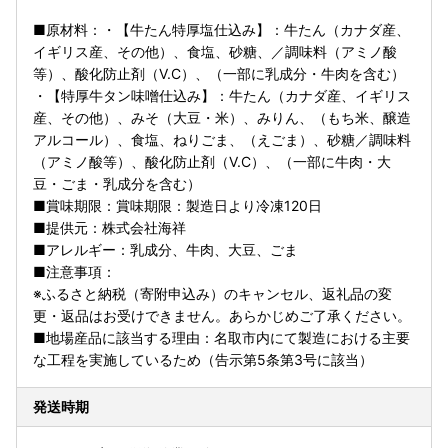
■原材料：・【牛たん特厚塩仕込み】：牛たん（カナダ産、
イギリス産、その他）、食塩、砂糖、／調味料（アミノ酸
等）、酸化防止剤（V.C）、（一部に乳成分・牛肉を含む）
・【特厚牛タン味噌仕込み】：牛たん（カナダ産、イギリス
産、その他）、みそ（大豆・米）、みりん、（もち米、醸造
アルコール）、食塩、ねりごま、（えごま）、砂糖／調味料
（アミノ酸等）、酸化防止剤（V.C）、（一部に牛肉・大
豆・ごま・乳成分を含む）
■賞味期限：賞味期限：製造日より冷凍120日
■提供元：株式会社海祥
■アレルギー：乳成分、牛肉、大豆、ごま
■注意事項：
※ふるさと納税（寄附申込み）のキャンセル、返礼品の変
更・返品はお受けできません。あらかじめご了承ください。
■地場産品に該当する理由：名取市内にて製造における主要
な工程を実施しているため（告示第5条第3号に該当）
発送時期