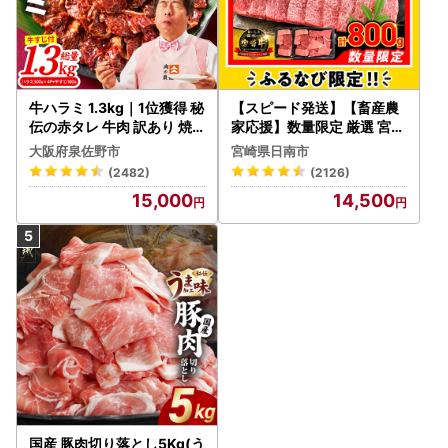
牛ハラミ 1.3kg｜1位獲得 秘
【スピード発送】【畜産農
伝の赤タレ 牛肉 訳あり 焼
家応援】数量限定 厳選 宮崎
肉 BBQ
牛 赤身 焼肉 計800g FN-Li
大阪府泉佐野市
宮崎県日南市
mited-PR_BDV5-26-2W
(2482)
(2126)
15,000
14,500
国産 豚肉切り落とし5Kg(う