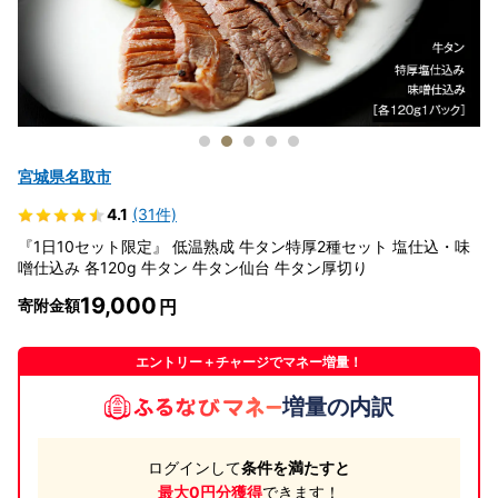
宮城県名取市
4.1
(31件)
『1日10セット限定』 低温熟成 牛タン特厚2種セット 塩仕込・味
噌仕込み 各120g 牛タン 牛タン仙台 牛タン厚切り
19,000
寄附金額
エントリー＋チャージでマネー増量！
増量の内訳
ログインして
条件を満たすと
最大0円分獲得
できます！