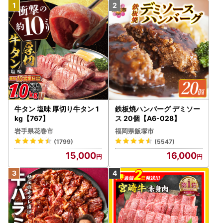
牛タン 塩味 厚切り牛タン 1
鉄板焼ハンバーグ デミソー
kg【767】
ス 20個【A6-028】
岩手県花巻市
福岡県飯塚市
(1799)
(5547)
15,000
16,000