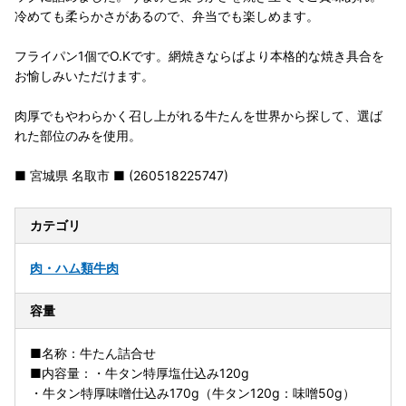
冷めても柔らかさがあるので、弁当でも楽しめます。
フライパン1個でO.Kです。網焼きならばより本格的な焼き具合を
お愉しみいただけます。
肉厚でもやわらかく召し上がれる牛たんを世界から探して、選ば
れた部位のみを使用。
■ 宮城県 名取市 ■ (260518225747)
カテゴリ
肉・ハム類
牛肉
容量
■名称：牛たん詰合せ
■内容量：・牛タン特厚塩仕込み120g
・牛タン特厚味噌仕込み170g（牛タン120g：味噌50g）