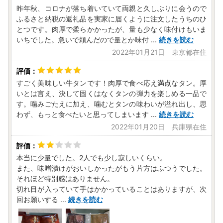
送先へ発送される場合がございます。
昨年秋、コロナが落ち着いていて両親と久しぶりに会うので
・お届け先ご住所などに相違がないか必ずご確認いただき、
ふるさと納税の返礼品を実家に届くように注文したうちのひ
変更が発生した際も、上記お問い合わせセンターまでお早め
とつです。肉厚で柔らかかったが、量も少なく味付けもいま
にご連絡をお願いいたします。
いちでした。急いで頼んだので量とか味付
...
続きを読む
※変更前の配送先へ発送された場合、寄附者様から直接配送
2022年01月21日 東京都在住
業者へ転送手配をお願いいたします。
※転送料金が発生する可能性がございます。その際は、お届
け先でのご負担となりますのでご了承ください。
すごく美味しい牛タンです！肉厚で食べ応え満点なタン。厚
いとは言え、決して固くはなくタンの弾力を楽しめる一品で
す。噛みごたえに加え、噛むとタンの味わいが溢れ出し、思
■ワンストップ特例申請書について
わず、もっと食べたいと思ってしまいます
...
続きを読む
お申し込み時にワンストップ申請について「希望する」をご
2022年01月20日 兵庫県在住
選択いただいた方にのみ、寄附金受領証明書と一緒に郵送い
たします。
本当に少量でした。2人でも少し寂しいくらい。
また、味噌漬けがおいしかったがもう片方はふつうでした。
それほど特別感はありません。
切れ目が入っていて手はかかっていることはありますが、次
■お問い合わせについて
回お願いする
...
続きを読む
【返礼品に関するお問い合わせ先】
一般社団法人 名取市観光物産協会