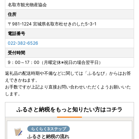
名取市観光物産協会
夏季休業期間中（8月8日～8月16日）、お問い合わせセンタ
ーはカレンダー通りにお休みをいただきます。
住所
なお、返礼品は発送元事業者のお休みにより発送時期は異な
〒981-1224
宮城県名取市杜せきのした5-3-1
りますが、
8月7日以降のお申し込みは8月17日以降の発送となる場合が
電話番号
ございます。
022-382-6526
何卒ご了承くださいますようお願いいたします。
受付時間
9：00～17：00（月曜定休※祝日の場合翌平日）
※ご寄附の前に必ずご確認をお願いいたします※
返礼品の配送時期や不備などに関しては「ふるなび」からはお答
えできかねます。
・ご寄附お申し込み後のキャンセル、返礼品の変更・返品は
お手数ですが上記より直接お問い合わせいただくようお願いいた
できません。
します。
・寄附者様のご都合により返礼品がお届けできない場合、返
礼品の再送は致しません。
・返礼品により配送できない地域がございます。ページ内の
ふるさと納税をもっと知りたい方はコチラ
ご案内を必ずご確認ください。
・名取市内にお住まいの方からのご寄附は受け付けできませ
んのでご了承ください。
らくらく3ステップ
ふるさと納税の流れ