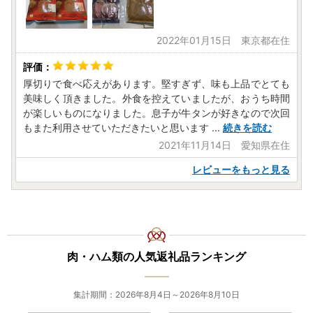
メール：furusato@kankou.natori.miyagi.jp
TEL：022-382-6526（9:00～17:00 月曜定休※祝日の場
2022年01月15日 東京都在住
合は翌日）
【受領証やワンストップ特例申請に関するお問い合わせ先】
厚切りで食べ応えがあります。堅すぎず、味も上品でとても
〒981-1292 宮城県名取市増田字柳田80番地
美味しく頂きました。外食を控えていましたが、おうち時間
名取市役所 財政課
が楽しいものになりました。息子が牛タンが好きなので次回
メール：furusato-kifu@city.natori.miyagi.jp
もまた利用させていただきたいと思います
...
続きを読む
TEL：022-724-7155
2021年11月14日 愛知県在住
レビューをもっと見る
肉・ハム類の人気返礼品ランキング
集計期間：2026年8月4日～2026年8月10日