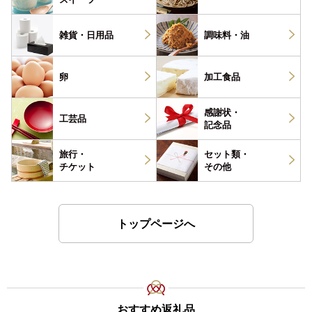
雑貨・
日用品
調味料・
油
卵
加工食品
感謝状・
工芸品
記念品
旅行・
セット類・
チケット
その他
トップページへ
おすすめ返礼品