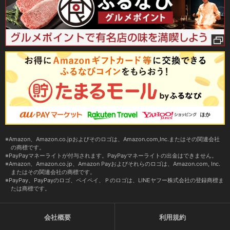
Amazon、Amazon.co.jpおよびそのロゴは、Amazon.com,Inc.またはその関連会社
の商標です。
PayPayマネーライトが付与されます。PayPayマネーライトの出金はできません。
Amazon、Amazon.co.jp、Amazon Payおよびそれらのロゴは、Amazon.com, Inc.
またはその関連会社の商標です。
PayPay、PayPayのロゴ、ペイペイ、Ｐのロゴは、LINEヤフー株式会社の登録商標ま
たは商標です。
会社概要
利用規約