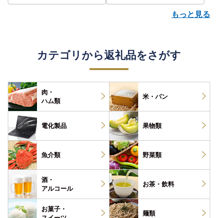
もっと見る
カテゴリから返礼品をさがす
肉・
米・パン
ハム類
電化製品
果物類
魚介類
野菜類
酒・
お茶・
飲料
アルコール
お菓子・
麺類
スイーツ