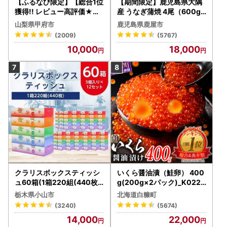
【ふるなび限定】【総合1位
【期間限定】鹿児島県大隅
獲得!! レビュー高評価★】
産 うなぎ蒲焼 4尾（600g
〈2026年度配送分〉山梨
） KN007-004-04-cp18
山梨県甲府市
鹿児島県鹿屋市
県産 シャインマスカット 2
うなぎ 鰻 魚 惣菜 総菜
(2009)
(5767)
～3房（1.0kg以上）シャイ
10,000
18,000
ン フルーツ FN-Limited-S
P
クラリスボックスティッシ
いくら醤油漬（鮭卵） 400
ュ60箱(1箱220組(440枚))
g(200g×2パック)_K022-
(5個入り×12セット)【配送
1676
栃木県小山市
北海道白糠町
不可地域：離島・沖縄県】
(3240)
(5674)
【1256759】
14,000
22,000