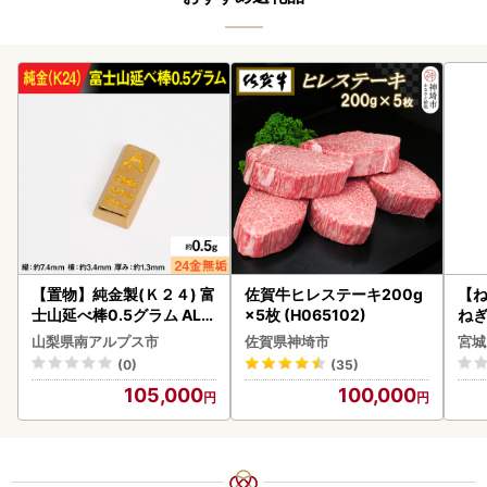
【置物】純金製(Ｋ２４) 富
佐賀牛ヒレステーキ200g
【
士山延べ棒0.5グラム ALP
×5枚 (H065102)
ねぎ
BK181
山梨県南アルプス市
佐賀県神埼市
宮城
(0)
(35)
105,000
100,000