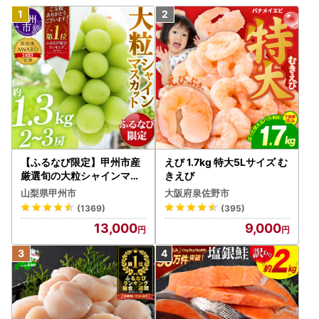
【ふるなび限定】甲州市産
えび 1.7kg 特大5Lサイズ む
厳選旬の大粒シャインマス
きえび
カット 約1.3kg 2～3房【2
山梨県甲州市
大阪府泉佐野市
026年発送】（MG）B12-
(1369)
(395)
472 FN-Limited-VO シャ
13,000
9,000
インマスカット フルーツ