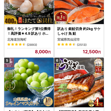
御礼！ランキング第1位獲得
訳あり 銀鮭切身 約2kg サケ
！高評価★4.9 訳あり ホタ
しゃけ 魚 鮭
テ 400g（ほたて 帆立 貝柱
北海道別海町
宮城県気仙沼市
冷凍 ）
(2893)
(2513)
8,000
12,500