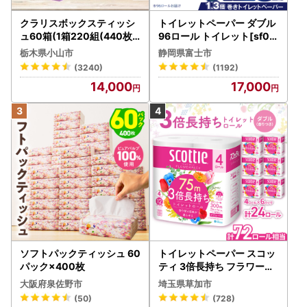
クラリスボックスティッシ
トイレットペーパー ダブル
ュ60箱(1箱220組(440枚))
96ロール トイレット[sf00
(5個入り×12セット)【配送
1-012]
栃木県小山市
静岡県富士市
不可地域：離島・沖縄県】
(3240)
(1192)
【1256759】
14,000
17,000
ソフトパックティッシュ 60
トイレットペーパー スコッ
パック×400枚
ティ 3倍長持ち フラワーパ
ック 4ロール×6P
大阪府泉佐野市
埼玉県草加市
(50)
(728)