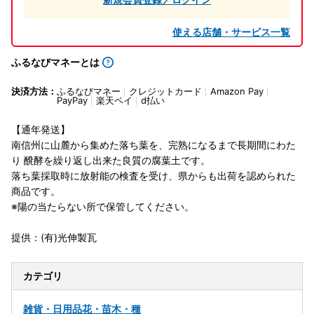
使える店舗・サービス一覧
ふるなびマネーとは
決済方法：
ふるなびマネー
クレジットカード
Amazon Pay
PayPay
楽天ペイ
d払い
【通年発送】
南信州に山麓から集めた落ち葉を、完熟になるまで長期間にわた
り 醗酵を繰り返し出来た良質の腐葉土です。
落ち葉採取時に放射能の検査を受け、県からも出荷を認められた
商品です。
※陽の当たらない所で保管してください。
提供：(有)光伸製瓦
カテゴリ
雑貨・日用品
花・苗木・種