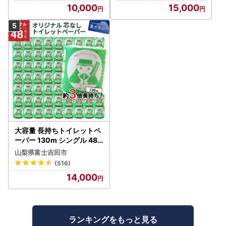
10,000
15,000
大容量 長持ちトイレットペ
ーパー 130m シングル 48R
芯なし 3倍巻 トイレット
山梨県富士吉田市
(516)
14,000
ランキングをもっと見る