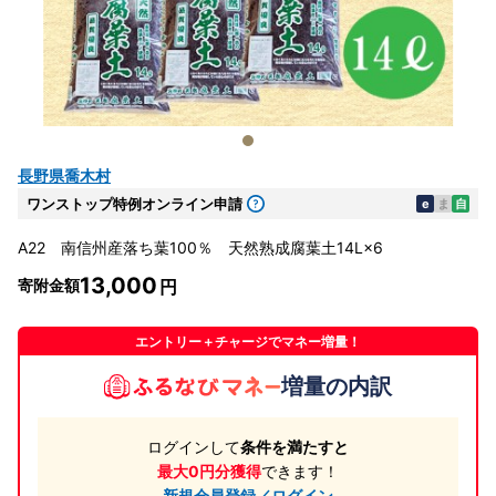
長野県喬木村
ワンストップ特例オンライン申請
e
ま
自
A22 南信州産落ち葉100％ 天然熟成腐葉土14L×6
13,000
寄附金額
エントリー＋チャージでマネー増量！
増量の内訳
ログインして
条件を満たすと
最大0円分獲得
できます！
新規会員登録／ログイン