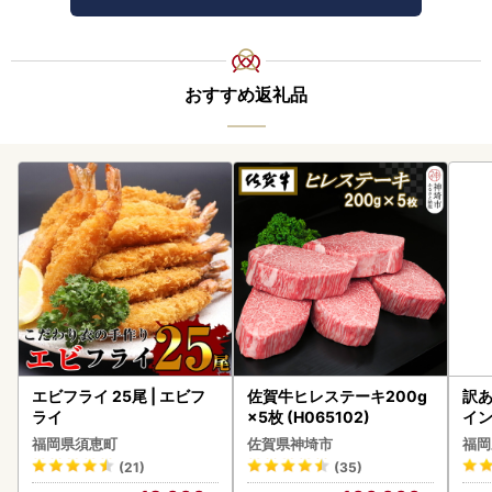
おすすめ返礼品
エビフライ 25尾 | エビフ
佐賀牛ヒレステーキ200g
訳あ
ライ
×5枚 (H065102)
イン
福岡県須恵町
佐賀県神埼市
福岡
(21)
(35)