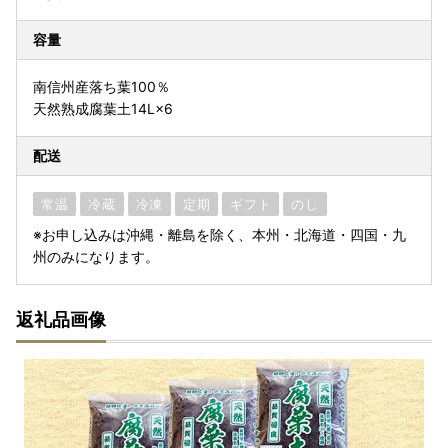
容量
南信州産落ち葉100％
天然熟成腐葉土14L×6
配送
常温
冷蔵
冷凍
定期
ギフト
のし
※お申し込みは沖縄・離島を除く、本州・北海道・四国・九
州のみになります。
返礼品画像