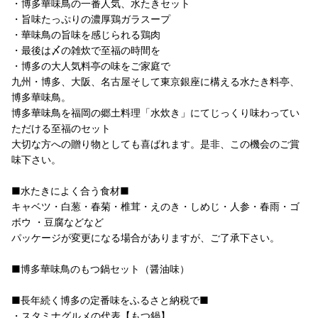
・博多華味鳥の一番人気、水たきセット
・旨味たっぷりの濃厚鶏ガラスープ
・華味鳥の旨味を感じられる鶏肉
・最後は〆の雑炊で至福の時間を
・博多の大人気料亭の味をご家庭で
九州・博多、大阪、名古屋そして東京銀座に構える水たき料亭、
博多華味鳥。
博多華味鳥を福岡の郷土料理「水炊き」にてじっくり味わってい
ただける至福のセット
大切な方への贈り物としても喜ばれます。是非、この機会のご賞
味下さい。
■水たきによく合う食材■
キャベツ・白葱・春菊・椎茸・えのき・しめじ・人参・春雨・ゴ
ボウ ・豆腐などなど
パッケージが変更になる場合がありますが、ご了承下さい。
■博多華味鳥のもつ鍋セット（醤油味）
■長年続く博多の定番味をふるさと納税で■
・スタミナグルメの代表【もつ鍋】