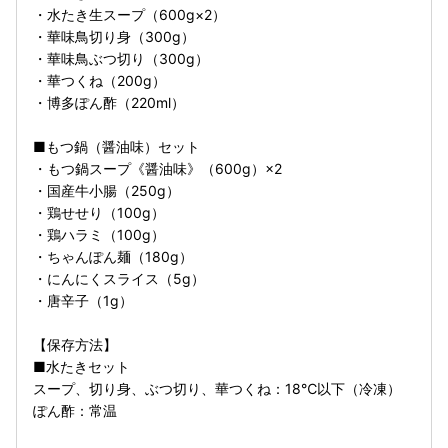
・水たき生スープ（600g×2）
・華味鳥切り身（300g）
・華味鳥ぶつ切り（300g）
・華つくね（200g）
・博多ぽん酢（220ml）
■もつ鍋（醤油味）セット
・もつ鍋スープ《醤油味》（600g）×2
・国産牛小腸（250g）
・鶏せせり（100g）
・鶏ハラミ（100g）
・ちゃんぽん麺（180g）
・にんにくスライス（5g）
・唐辛子（1g）
【保存方法】
■水たきセット
スープ、切り身、ぶつ切り、華つくね：18℃以下（冷凍）
ぽん酢：常温