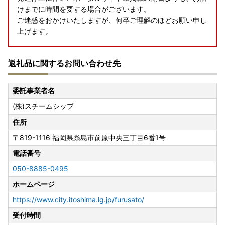
けまでに時間を要する場合がございます。
ご迷惑をおかけいたしますが、何卒ご理解のほどお願い申し
上げます。
返礼品に関するお問い合わせ先
【ワンストップ特例申請オンラインサービス利用開始のご案
内】
マイナンバーカードをお持ちの方を対象に、糸島市では202
委託事業者名
3年9月1日よりオンラインでのワンストップ特例申請のお手
(株)スチームシップ
続きが可能となりました。
詳細については以下のリンクをご確認ください。
住所
〒819-1116
福岡県糸島市前原中央三丁目6番1号
オンライン申請のご案内
電話番号
※詳しい申請手順は、お送りする書類をご確認くださいま
050-8885-0495
せ。
ホームページ
※マイナンバーカードをお持ちでない方は、引き続き申請書
のご提出（郵送）が必要となります。
https://www.city.itoshima.lg.jp/furusato/
お送りするワンストップ特例申請書に必要事項をご記入の
受付時間
上、ご返送をお願いします。