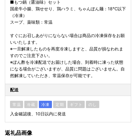
■もつ鍋（醤油味）セット
国産牛小腸、鶏せせり、鶏ハラミ、ちゃんぽん麺：18℃以下
（冷凍）
スープ、薬味類：常温
すぐにお召しあがりにならない場合は商品の冷凍保存をお願
いいたします。
※一旦解凍したものを再度冷凍しますと、品質が損なわれま
すのでご注意下さい。
※ぽん酢を冷凍配送でお届けした場合、到着時に凍った状態
になる場合がございますが、品質に問題はございません。自
然解凍していただき、常温保存が可能です。
配送
常温
冷蔵
冷凍
定期
ギフト
のし
入金確認後、10日以内に発送
返礼品画像