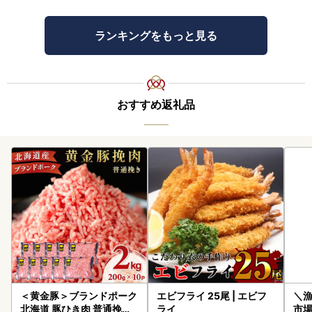
ランキングをもっと見る
おすすめ返礼品
＜黄金豚＞ブランドポーク
エビフライ 25尾 | エビフ
＼
北海道 豚ひき肉 普通挽き
ライ
市場