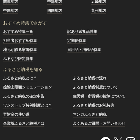
関東地方
中部地方
近畿地方
中国地方
四国地方
九州地方
おすすめ特集でさがす
おすすめ特集一覧
訳あり返礼品特集
担当者おすすめ特集
定期便特集
地元が誇る家電特集
日用品・消耗品特集
ふるなび限定特集
ふるさと納税を知る
ふるさと納税とは？
ふるさと納税の流れ
控除上限額シミュレーション
ふるさと納税制度について
ふるさと納税の確定申告
住民税・所得税の控除について
ワンストップ特例制度とは？
ふるさと納税のお礼特典
寄附金の使い道
マンガふるさと納税
企業版ふるさと納税とは
よくあるご質問・お問い合わせ