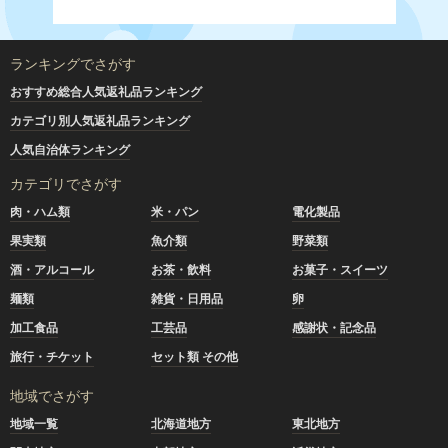
ランキングでさがす
おすすめ総合人気返礼品ランキング
カテゴリ別人気返礼品ランキング
人気自治体ランキング
カテゴリでさがす
肉・ハム類
米・パン
電化製品
果実類
魚介類
野菜類
酒・アルコール
お茶・飲料
お菓子・スイーツ
麺類
雑貨・日用品
卵
加工食品
工芸品
感謝状・記念品
旅行・チケット
セット類 その他
地域でさがす
地域一覧
北海道地方
東北地方