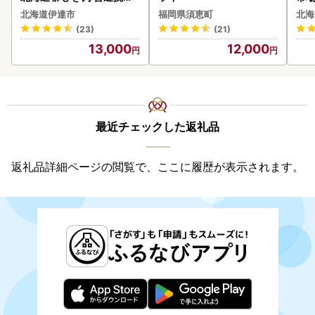
200g 10パック 計2kg
貝柱
北海道伊達市
福岡県須恵町
北海
(23)
(21)
13,000
12,000
最近チェックした返礼品
返礼品詳細ページの閲覧で、ここに履歴が表示されます。