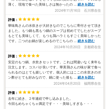
※ワンストップ特例申請受付業務を外部委託しています。
薄く、現地で食べた美味しさは無かったの
...
続きを読む
2024年11月16日 石川県在住
■締切
令和9年1月10日必着
華味鳥さんの水炊きが大好きなのでこちらに寄付させて頂き
ました。もつ鍋も黒もつ鍋のスープは初めてでしたがスープ
※お名前に旧字体または機種依存文字などが含まれている場
もとても美味しくて、もつも鶏ハラミもすごく美味しかった
合、当市からお送りするメールにおいて、システム上一部の
です。二つのお鍋が楽しめるのでこちらの
...
続きを読む
メールソフトにて文字化けが発生する可能性がございます。
何卒ご了承ください。
2024年10月20日 京都府在住
------------------------------------------------
安定のもつ鍋、水炊きセットです。これは間違いなく来年も
【詐欺サイトにご注意ください】
注文します。コスパが良いです。華美鶏さんの味が家で食べ
ふるさと納税の画像や返礼品名を不正にコピーした悪質なサ
られるのはとても嬉しいです。個人的にはここの水炊きのポ
イトが確認されています。
ン酢がとても好みなので、鍋に使った後も
...
続きを読む
怪しいと感じた場合は、お申込みされる前に糸島市までご確
2024年04月20日 福岡県在住
認いただく等、悪質な詐欺には十分ご注意ください。
糸島市でのふるさと納税寄附申し込みサイトにつきまして
は、公式HPにてご確認ください。
去年に続き、２年連続で申し込みました。
今回もめちゃくちゃ満足です・・・美味しすぎる・・・
【ヤマト運輸・転送サービスの有料化について】