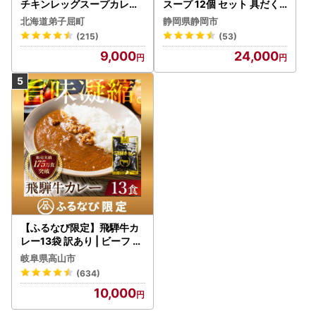
チキンレッグスープカレー
スープ 12個 セット 具だく
4個 3739
さんスープ 朝食 惣菜 国産
北海道弟子屈町
静岡県静岡市
野菜 常温保存
(215)
(53)
9,000
24,000
【ふるなび限定】飛騨牛カ
レー13袋 訳あり | ビーフ レ
トルト 訳あり DC006-CP
岐阜県高山市
01 FN-Limited-VO
(634)
10,000