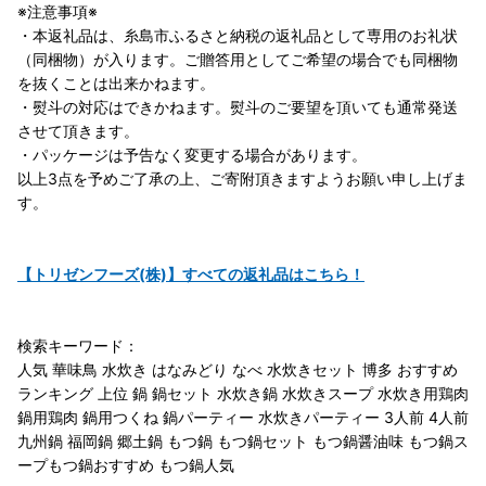
※注意事項※
・本返礼品は、糸島市ふるさと納税の返礼品として専用のお礼状
（同梱物）が入ります。ご贈答用としてご希望の場合でも同梱物
を抜くことは出来かねます。
・熨斗の対応はできかねます。熨斗のご要望を頂いても通常発送
させて頂きます。
・パッケージは予告なく変更する場合があります。
以上3点を予めご了承の上、ご寄附頂きますようお願い申し上げま
す。
【トリゼンフーズ(株)】すべての返礼品はこちら！
検索キーワード：
人気 華味鳥 水炊き はなみどり なべ 水炊きセット 博多 おすすめ
ランキング 上位 鍋 鍋セット 水炊き鍋 水炊きスープ 水炊き用鶏肉
鍋用鶏肉 鍋用つくね 鍋パーティー 水炊きパーティー 3人前 4人前
九州鍋 福岡鍋 郷土鍋 もつ鍋 もつ鍋セット もつ鍋醤油味 もつ鍋ス
ープもつ鍋おすすめ もつ鍋人気