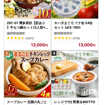
------------------------------------------------
■糸島市ふるさと納税お問い合わせ窓口
Z61-01 博多若杉【訳あり
キハダまぐろ ツナ缶 24缶
TEL：050-8885-0495
】牛もつ鍋セット(2人前×5
セット (a12-190)
FAX：092-332-2305
) 10人前 もつ鍋
福岡県福智町
静岡県焼津市
受付時間：9:00～17:00 (土曜日・日曜日・祝日及び12月2
(1511)
(714)
9日～1月3日を除く)
13,000
13,000
メール：itoshima@steamship.co.jp
スープカレー 北国の丸ごと
レンジで1分 野菜をMOTTO