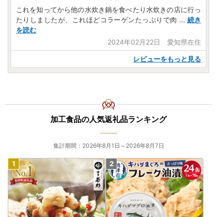
令和5年6月1日発送分以降、ヤマト運輸より転送サービスの
これを知ってから他の水炊き鍋を食べたり水炊きの店に行っ
有料化が発表されております。転送の際は、ご注意くださ
たりしましたが、これほどコラーゲンたっぷりで肉
...
続き
い。
を読む
お届け先が変更となる場合は、事前に問い合わせ窓口へご連
2024年02月22日 愛知県在住
絡をお願いいたします。
レビューをもっと見る
【個人情報の取り扱いについて】
お寄せいただいた個人情報は、寄附金の受付、入金及び返礼
品発送に係る確認・連絡、各種お問い合わせ、寄附金使途の
お知らせ等に利用するものであり、それ以外の目的で使用す
るものではありません。返礼品発送に関して、必要最低限の
加工食品の人気返礼品ランキング
範囲において返礼品取扱い事業者に通知します。
【ふるさと納税の対象となる地方団体の指定について】
集計期間：2026年8月1日～2026年8月7日
福岡県糸島市は令和7年9月26日付総務大臣通知「ふるさと
納税の対象となる地方団体の指定について（通知）」にて、
地方税法（昭和25年法律第226号）第37条の2第2項及び第3
14条の7第2項の規定に基づき、ふるさと納税の対象となる
地方団体として指定されました。
指定対象期間は、令和7年10月1日から令和8年9月30日まで
です。