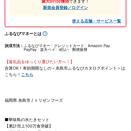
最大0円分獲得
できます！
新規会員登録／ログイン
使える店舗・サービス一覧
ふるなびマネーとは
決済方法：
ふるなびマネー
クレジットカード
Amazon Pay
PayPay
楽天ペイ
d払い
郵便振替
【返礼品をゆっくり選びたい方へ！】
合算OK！有効期限なしの＜糸島市ふるなびカタログポイント＞は
こちら！
こちら
福岡県 糸島市 / トリゼンフーズ
■華味鳥の水たきセット
【累計売上100万食突破】