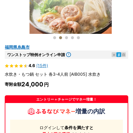
福岡県糸島市
ワンストップ特例オンライン申請
e
ま
自
4.6
(15件)
水炊き・もつ鍋 セット 各3-4人前 [AIB005] 水炊き
24,000
寄附金額
エントリー＋チャージでマネー増量！
増量の内訳
ログインして
条件を満たすと