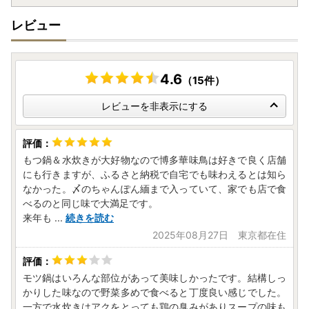
【ご郵送いただいたワンストップ特例申請書の受理手続きに
ついて】
レビュー
※ご郵送いただいたワンストップ特例申請書は、手作業で開
封・申請内容・添付書類の確認作業を行っております。申請
書が到着次第、順次作業を進めておりますが、ワンストップ
受付・受理完了までにお時間を頂戴しております。
4.6
（15件）
※受理作業につきましては、1月15日までを目途に行ってお
レビューを非表示にする
ります。受理が完了いたしましたら、お申込み時にご登録い
ただきましたメールアドレス宛へ、受理完了のお知らせを順
次お送りしております。
※申請書に何らかの不備がある場合は、都度メールやお電話
もつ鍋＆水炊きが大好物なので博多華味鳥は好きで良く店舗
にてご連絡しております。メールの場合は、記載の不備内容
にも行きますが、ふるさと納税で自宅でも味わえるとは知ら
を必ずご確認いただき、ご返信・追加でのご提出をお願いい
なかった。〆のちゃんぽん緬まで入っていて、家でも店で食
たします。ご返信いただけない、または追加でのご提出をい
べるのと同じ味で大満足です。
ただけない場合は、申請の受理はいたしかねます。
来年も
...
続きを読む
2025年08月27日 東京都在住
■ワンストップ特例申請書郵送先
〒847-0022
佐賀県唐津市鏡4337番地1
モツ鍋はいろんな部位があって美味しかったです。結構しっ
福岡県糸島市ワンストップ受付センター行
かりした味なので野菜多めで食べると丁度良い感じでした。
一方で水炊きはアクをとっても鶏の臭みがありスープの味も