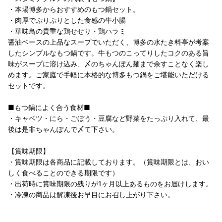
・本場博多からおすすめのもつ鍋セット。
・肉厚でぷりぷりとした食感の牛小腸
・華味鳥の貴重な鶏せせり・鶏ハラミ
醤油ベースの上品なスープでいただく、博多の水たき料亭が考案
したシンプルなもつ鍋です。牛もつのこってりしたコクのある旨
味がスープに溶け込み、〆のちゃんぽん麺まで余すことなく楽し
めます。ご家庭で手軽に本格的な博多もつ鍋をご堪能いただける
セットです。
■もつ鍋によく合う食材■
・キャベツ・にら・ごぼう・豆腐など野菜をたっぷり入れて、最
後は是非ちゃんぽんで〆て下さい。
【賞味期限】
・賞味期限は各商品に記載しております。（賞味期限とは、おい
しく食べることのできる期限です）
・出荷時に賞味期限の残りが1ヶ月以上あるものをお届けします。
・冷凍の商品は解凍後お早目にお召し上がり下さい。