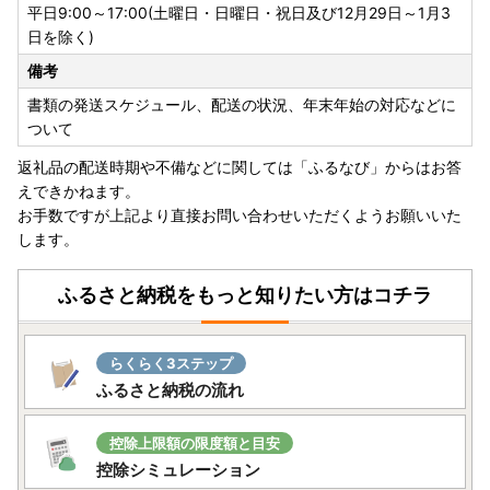
平日9:00～17:00(土曜日・日曜日・祝日及び12月29日～1月3
日を除く)
【書類の発送について】
備考
※重要※
書類の発送スケジュール、配送の状況、年末年始の対応などに
返礼品とは別に30日以内に発送いたします。
ついて
なお、ワンストップ特例申請書は、ご要望の寄附者様のみ同
封いたします。
返礼品の配送時期や不備などに関しては「ふるなび」からはお答
えできかねます。
お手数ですが上記より直接お問い合わせいただくようお願いいた
【返礼品の発送について】
します。
・長期不在などでお受け取りができない期間がある場合は、
備考欄に必ずご入力ください。原則、再送はいたしかねま
ふるさと納税をもっと知りたい方はコチラ
す。
・お客様のご都合によるキャンセル、日付及び時間のご指定
はできかねますので、あらかじめご了承ください。
らくらく3ステップ
・万が一、返礼品のお届け時に破損や傷みなどの不具合があ
ふるさと納税の流れ
った場合は、速やかに下記記載の『糸島市ふるさと納税お問
い合わせ窓口』までご連絡ください。
控除上限額の限度額と目安
控除シミュレーション