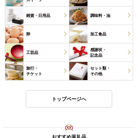
雑貨・
日用品
調味料・
油
卵
加工食品
感謝状・
工芸品
記念品
旅行・
セット類・
チケット
その他
トップページへ
おすすめ返礼品