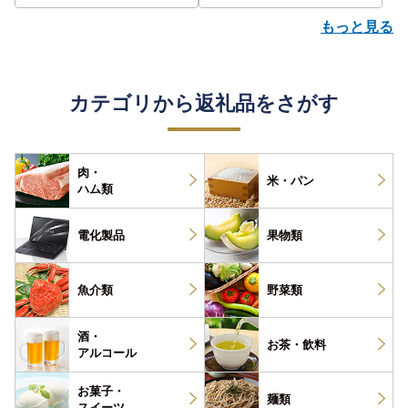
もっと見る
カテゴリから返礼品をさがす
肉・
米・パン
ハム類
電化製品
果物類
魚介類
野菜類
酒・
お茶・
飲料
アルコール
お菓子・
麺類
スイーツ