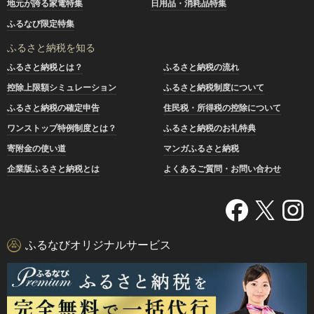
地元が誇る家電特集
日用品・消耗品特集
ふるなび限定特集
ふるさと納税を知る
ふるさと納税とは？
ふるさと納税の流れ
控除上限額シミュレーション
ふるさと納税制度について
ふるさと納税の確定申告
住民税・所得税の控除について
ワンストップ特例制度とは？
ふるさと納税のお礼特典
寄附金の使い道
マンガふるさと納税
企業版ふるさと納税とは
よくあるご質問・お問い合わせ
ふるなびオリジナルサービス