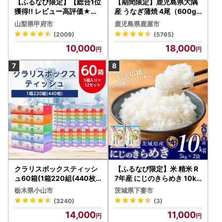
【ふるなび限定】【総合1位
【期間限定】鹿児島県大隅
獲得!! レビュー高評価★】
産 うなぎ蒲焼 4尾（600g
〈2026年度配送分〉山梨
） KN007-004-04-cp18
山梨県甲府市
鹿児島県鹿屋市
県産 シャインマスカット 2
うなぎ 鰻 魚 惣菜 総菜
(2009)
(5765)
～3房（1.0kg以上）シャイ
10,000
18,000
ン フルーツ FN-Limited-S
P
クラリスボックスティッシ
【ふるなび限定】米 精米 R
ュ60箱(1箱220組(440枚))
7年産 にじのきらめき 10kg
(5個入り×12セット)【配送
10月 FN-Limited-PR
栃木県小山市
茨城県下妻市
不可地域：離島・沖縄県】
(3240)
(3)
【1256759】
14,000
11,000