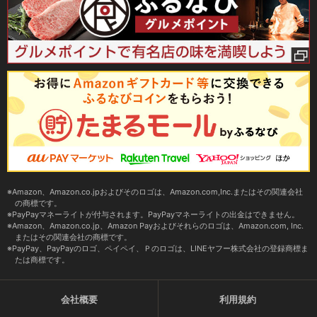
Amazon、Amazon.co.jpおよびそのロゴは、Amazon.com,Inc.またはその関連会社
の商標です。
PayPayマネーライトが付与されます。PayPayマネーライトの出金はできません。
Amazon、Amazon.co.jp、Amazon Payおよびそれらのロゴは、Amazon.com, Inc.
またはその関連会社の商標です。
PayPay、PayPayのロゴ、ペイペイ、Ｐのロゴは、LINEヤフー株式会社の登録商標ま
たは商標です。
会社概要
利用規約