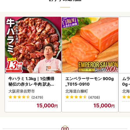
牛ハラミ 1.3kg｜1位獲得
エンペラーサーモン 900g
ムラ
秘伝の赤タレ 牛肉 訳あり
_T015-0910
0g
焼肉 BBQ
大阪府泉佐野市
北海道白糠町
北海
(2479)
(4708)
15,000
15,000