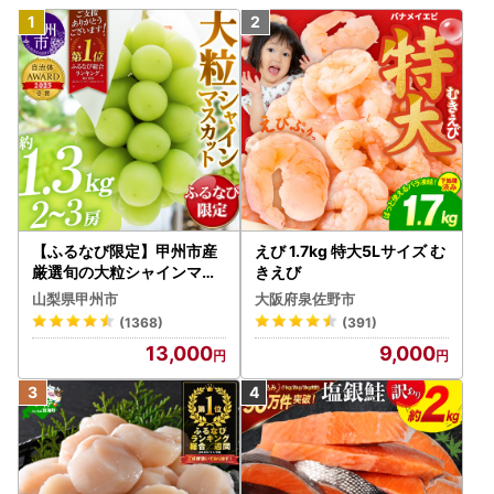
【ふるなび限定】甲州市産
えび 1.7kg 特大5Lサイズ む
厳選旬の大粒シャインマス
きえび
カット 約1.3kg 2～3房【2
山梨県甲州市
大阪府泉佐野市
026年発送】（MG）B12-
(1368)
(391)
472 FN-Limited-VO シャ
13,000
9,000
インマスカット フルーツ