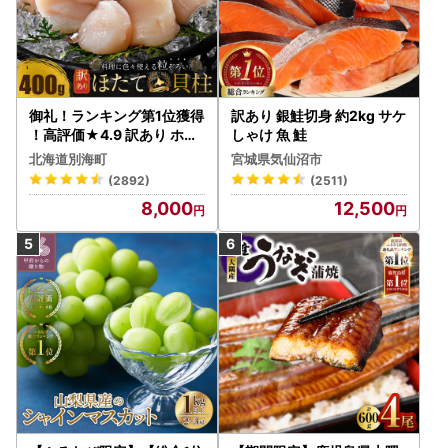
御礼！ランキング第1位獲得
訳あり 銀鮭切身 約2kg サケ
！高評価★4.9 訳あり ホタ
しゃけ 魚 鮭
テ 400g（ほたて 帆立 貝柱
北海道別海町
宮城県気仙沼市
冷凍 ）
(2892)
(2511)
8,000
12,500