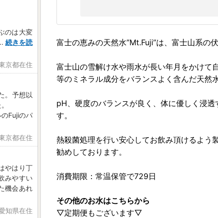
ぶのは大変
富士の恵みの天然水”Mt.Fuji”は、富士山系
..
続きを読
 東京都在住
富士山の雪解け水や雨水が長い年月をかけて
等のミネラル成分をバランスよく含んだ天然水が富
た。予想以
pH、硬度のバランスが良く、体に優しく浸透
た。
す。
Fujiのパ
 東京都在住
熱殺菌処理を行い安心してお飲み頂けるよう
勧めしております。
はやはり丁
消費期限：常温保管で729日
飲みやすい
た機会あれ
その他のお水はこちらから
 愛知県在住
▽定期便もございます▽