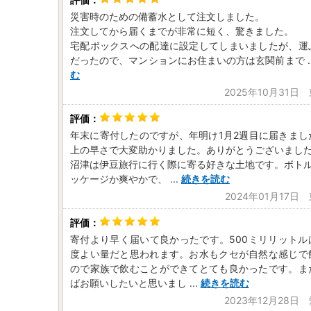
災害時のための備蓄水として注文しました。
注文してから届くまでが非常に短く、驚きました。
宅配ボックスへの配達に設定してしまいましたが、運
だったので、マンションにお住まいの方は玄関前まで
.
む
2025年10月31日
年末に寄付したのですが、年明け1月2週目に届きまし
上の早さで大変助かりました。ありがとうございまし
沼津は伊豆旅行に行く際に寄る好きな土地です。ボトルの
ッケージか爽やかで、
...
続きを読む
2024年01月17日
寄付より早く届いて良かったです。500ミリリットル
度よい量だと思われます。お水もクセが自然な感じで
ので家族で飲むことができてとても良かったです。ま
ばお願いしたいと思いまし
...
続きを読む
2023年12月28日