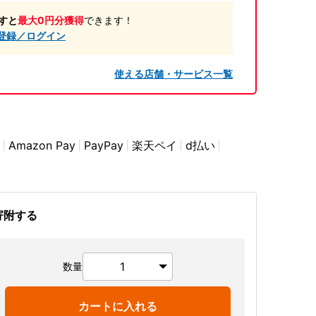
すと
最大0円分獲得
できます！
登録／ログイン
使える店舗・サービス一覧
Amazon Pay
PayPay
楽天ペイ
d払い
寄附する
数量
カートに入れる