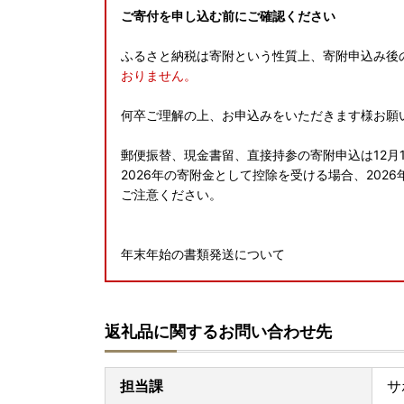
ご寄付を申し込む前にご確認ください
ふるさと納税は寄附という性質上、寄附申込み後
おりません。
何卒ご理解の上、お申込みをいただきます様お願
郵便振替、現金書留、直接持参の寄附申込は12月
2026年の寄附金として控除を受ける場合、20
ご注意ください。
年末年始の書類発送について
【ワンストップ特例申請書の発送スケジュール】
12月30日までにご寄附いただいた場合は年内に
返礼品に関するお問い合わせ先
12月31日以降のご寄附は1月4日より順次発送手
【寄附金受領証明書の発送のスケジュール】
担当課
サ
12月15日までにご寄附いただいた場合は年内に