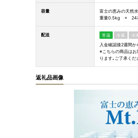
容量
富士の恵みの天然水 M
重量0.5kg × 2
配送
常温
冷蔵
冷
入金確認後2週間か
※こちらの商品はお
ります｡ご了承くだ
返礼品画像