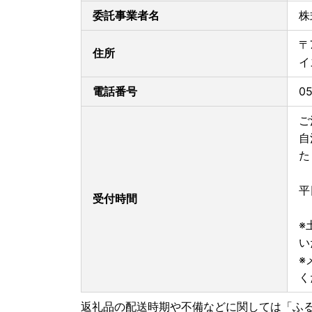
12月16日以降のご寄附は1月6日より順次発送手
委託事業者名
株
〒
住所
イ
電話番号
05
ご
自
た
平
受付時間
※
い
※
く
返礼品の配送時期や不備などに関しては「ふ