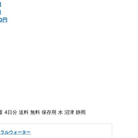
円
円
00円
蓄 4日分 送料 無料 保存用 水 沼津 静岡
ネラルウォーター