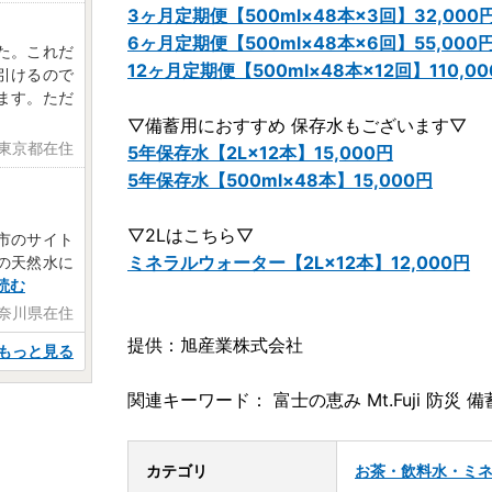
3ヶ月定期便【500ml×48本×3回】32,000
6ヶ月定期便【500ml×48本×6回】55,000
た。これだ
12ヶ月定期便【500ml×48本×12回】110,0
引けるので
ます。ただ
▽備蓄用におすすめ 保存水もございます▽
 東京都在住
5年保存水【2L×12本】15,000円
5年保存水【500ml×48本】15,000円
▽2Lはこちら▽
市のサイト
ミネラルウォーター【2L×12本】12,000円
の天然水に
読む
神奈川県在住
提供：旭産業株式会社
もっと見る
関連キーワード： 富士の恵み Mt.Fuji 防災 備
カテゴリ
お茶・飲料
水・ミ