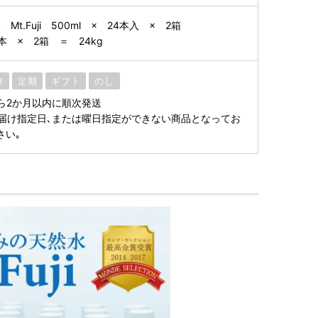
t.Fuji 500ml × 24本入 × 2箱
4本 × 2箱 ＝ 24kg
凍
定期
ギフト
のし
ら2か月以内に順次発送
届け指定日､または曜日指定ができない商品となってお
さい｡