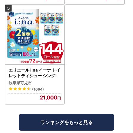
エリエール i:na イーナ トイ
レットティシュー シングル
100巻 12ロール×6P【009
岐阜県可児市
5-005】トイレットペーパ
(1064)
ー
21,000
ランキングをもっと見る