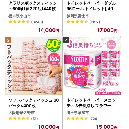
クラリスボックスティッシ
トイレットペーパー ダブル
ュ60箱(1箱220組(440枚))
96ロール トイレット[sf00
(5個入り×12セット)【配送
1-012]
栃木県小山市
静岡県富士市
不可地域：離島・沖縄県】
(3240)
(1192)
【1256759】
14,000
17,000
ソフトパックティッシュ 60
トイレットペーパー スコッ
パック×400枚
ティ 3倍長持ち フラワーパ
ック 4ロール×6P
大阪府泉佐野市
埼玉県草加市
(51)
(729)
10,000
15,000