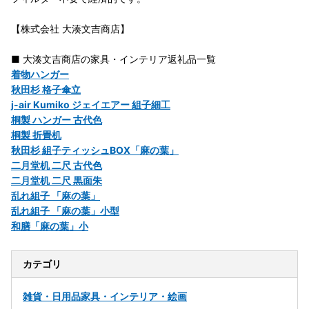
【株式会社 大湊文吉商店】
■ 大湊文吉商店の家具・インテリア返礼品一覧
着物ハンガー
秋田杉 格子傘立
j-air Kumiko ジェイエアー 組子細工
桐製 ハンガー 古代色
桐製 折畳机
秋田杉 組子ティッシュBOX「麻の葉」
二月堂机 二尺 古代色
二月堂机 二尺 黒面朱
乱れ組子 「麻の葉」
乱れ組子 「麻の葉」小型
和膳「麻の葉」小
カテゴリ
雑貨・日用品
家具・インテリア・絵画