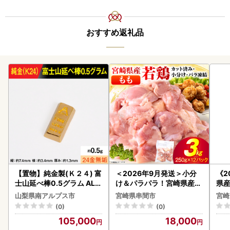
おすすめ返礼品
【置物】純金製(Ｋ２４) 富
＜2026年9月発送＞小分
《2
士山延べ棒0.5グラム ALP
け＆パラパラ！宮崎県産鶏
県産
BK181
ももカット合計3kg_K043
セッ
山梨県南アルプス市
宮崎県串間市
宮崎
-009-2609
(0)
(0)
105,000
18,000