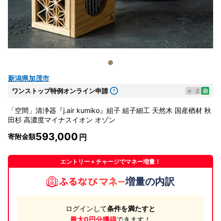
新潟県加茂市
ワンストップ特例オンライン申請
e
ま
自
「空間」清浄器『j.air kumiko』組子 組子細工 天然木 国産楢材 秋
田杉 高濃度マイナスイオン オゾン
593,000
寄附金額
エントリー＋チャージでマネー増量！
増量の内訳
ログインして
条件を満たすと
最大0円分獲得
できます！