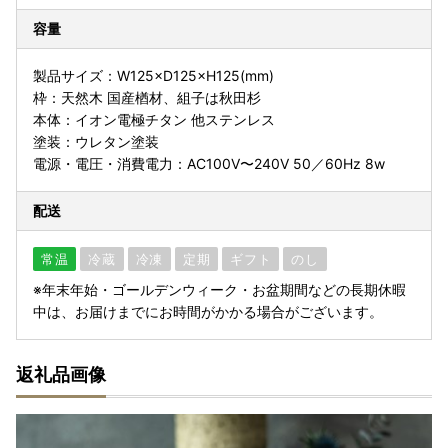
容量
製品サイズ：W125×D125×H125(mm)
枠：天然木 国産楢材、組子は秋田杉
本体：イオン電極チタン 他ステンレス
塗装：ウレタン塗装
電源・電圧・消費電力：AC100V〜240V 50／60Hz 8w
配送
常温
冷蔵
冷凍
定期
ギフト
のし
※年末年始・ゴールデンウィーク・お盆期間などの長期休暇
中は、お届けまでにお時間がかかる場合がございます。
返礼品画像