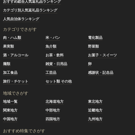
おすすめ総合人気返礼品ランキング
カテゴリ別人気返礼品ランキング
人気自治体ランキング
カテゴリでさがす
肉・ハム類
米・パン
電化製品
果実類
魚介類
野菜類
酒・アルコール
お茶・飲料
お菓子・スイーツ
麺類
雑貨・日用品
卵
加工食品
工芸品
感謝状・記念品
旅行・チケット
セット類 その他
地域でさがす
地域一覧
北海道地方
東北地方
関東地方
中部地方
近畿地方
中国地方
四国地方
九州地方
おすすめ特集でさがす