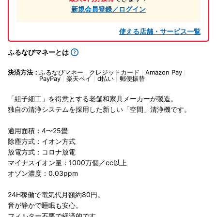
新規会員登録／ログイン
使える店舗・サービス一覧
ふるなびマネーとは
決済方法：
ふるなびマネー
クレジットカード
Amazon Pay
PayPay
楽天ペイ
d払い
郵便振替
「組子細工」を得意とする老舗和家具メーカーが製造。
独自の清浄システムを採用した新しい「空間」清浄機です。
適用面積：4〜25畳
除塵方式：イオン方式
放電方式：コロナ放電
マイナスイオン量：1000万個／cc以上
オゾン濃度：0.03ppm
24H稼働で電気代月額約80円。
音が静かで睡眠も安心。
フィルター不要で経済的です。