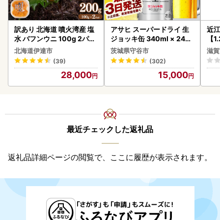
訳あり 北海道 噴火湾産 塩
アサヒ スーパードライ 生
近
水 バフンウニ 100g 2パッ
ジョッキ缶 340ml × 24本
【1
ク 計200g 《アフター保証
(1ケース) ＜茨城工場＞ 缶
】【
北海道伊達市
茨城県守谷市
滋賀
付き》うに ウニ 雲丹 海鮮
ビール お酒 Asahi 守谷市
(39)
(302)
海の幸 魚介類 ウニ丼 お寿
28,000
15,000
司 濃厚 無添加 産地直送 お
取り寄せ 山村水産 送料無
料
最近チェックした返礼品
返礼品詳細ページの閲覧で、ここに履歴が表示されます。