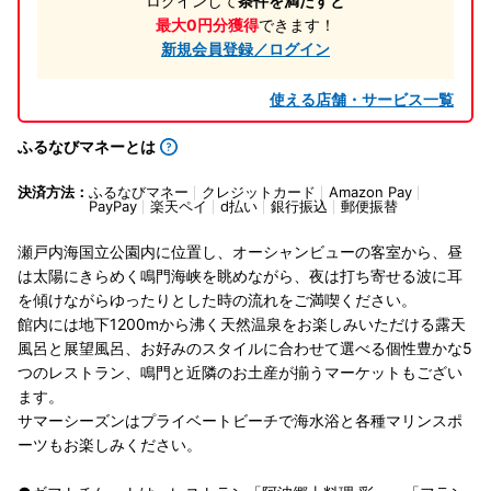
ログインして
条件を満たすと
最大0円分獲得
できます！
新規会員登録／ログイン
使える店舗・サービス一覧
ふるなびマネーとは
決済方法：
ふるなびマネー
クレジットカード
Amazon Pay
PayPay
楽天ペイ
d払い
銀行振込
郵便振替
瀬戸内海国立公園内に位置し、オーシャンビューの客室から、昼
は太陽にきらめく鳴門海峡を眺めながら、夜は打ち寄せる波に耳
を傾けながらゆったりとした時の流れをご満喫ください。
館内には地下1200mから沸く天然温泉をお楽しみいただける露天
風呂と展望風呂、お好みのスタイルに合わせて選べる個性豊かな5
つのレストラン、鳴門と近隣のお土産が揃うマーケットもござい
ます。
サマーシーズンはプライベートビーチで海水浴と各種マリンスポ
ーツもお楽しみください。