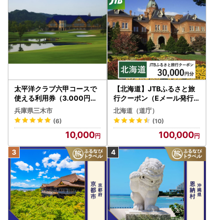
太平洋クラブ六甲コースで
【北海道】JTBふるさと旅
使える利用券（3.000円分
行クーポン（Eメール発行
）
）30,000円分 旅行 トラベ
兵庫県三木市
北海道（道庁）
ル 宿泊 人気 おすすめ JTB
(6)
(10)
W030T
10,000
100,000