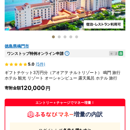
徳島県鳴門市
ワンストップ特例オンライン申請
e
ま
自
5.0
(5件)
ギフトチケット3万円分（アオアヲ ナルトリゾート） 鳴門 旅行
ホテル 観光 リゾート オーシャンビュー 露天風呂 ホテル 旅行
120,000
寄附金額
エントリー＋チャージでマネー増量！
増量の内訳