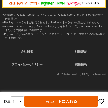
Amazon、Amazon.co.jpおよびそのロゴは、Amazon.com,Inc.またはその関連会社
の商標です。
PayPayマネーライトが付与されます。PayPayマネーライトの出金はできません。
Amazon、Amazon.co.jp、Amazon Payおよびそれらのロゴは、Amazon.com, Inc.
またはその関連会社の商標です。
PayPay、PayPayのロゴ、ペイペイ、Ｐのロゴは、LINEヤフー株式会社の登録商標ま
たは商標です。
会社概要
利用規約
プライバシーポリシー
採用情報
© 2014 furunavi.jp, All Rights Reserved.
カートに入れる
数量