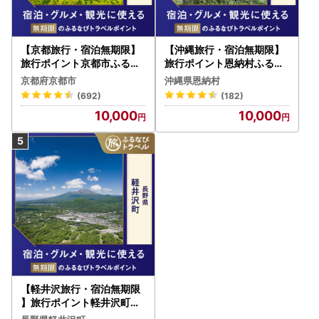
【京都旅行・宿泊無期限】
【沖縄旅行・宿泊無期限】
旅行ポイント京都市ふるな
旅行ポイント恩納村ふるな
びトラベルポイント
びトラベルポイント
京都府京都市
沖縄県恩納村
(692)
(182)
10,000
10,000
【軽井沢旅行・宿泊無期限
】旅行ポイント軽井沢町ふ
るなびトラベルポイント