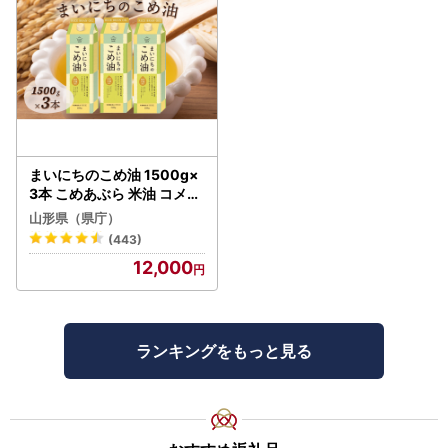
まいにちのこめ油 1500g×
3本 こめあぶら 米油 コメ油
揚げ物 炒め物 サラダ 山形
山形県（県庁）
県 食用油 食用オイル 調理
(443)
油 油 食品 山形県 F2Y-173
12,000
0
ランキングをもっと見る