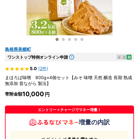
島根県美郷町
ワンストップ特例オンライン申請
e
ま
自
5.0
(2件)
まほろば味噌 800g×4個セット【みそ 味噌 天然 醸造 長期 熟成
無添加 昔ながら 製法】
10,000
寄附金額
エントリー＋チャージでマネー増量！
増量の内訳