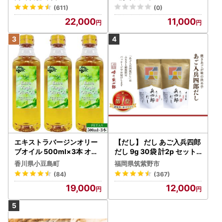
(611)
(0)
22,000
11,000
エキストラバージンオリー
【だし】 だし あご入兵四郎
ブオイル 500ml×3本 オリ
だし 9g 30袋 計2p セット
ーブオイル 食用油
21760217
香川県小豆島町
福岡県筑紫野市
(84)
(367)
19,000
12,000