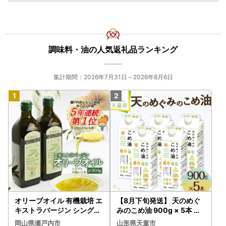
調味料・油の人気返礼品ランキング
集計期間：2026年7月31日～2026年8月6日
オリーブオイル 有機栽培 エ
【8月下旬発送】 天のめぐ
キストラバージン シングル
みのこめ油 900g × 5本 米
2本 オリーブオイル
油
岡山県瀬戸内市
山形県天童市