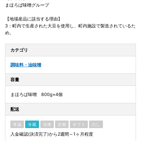
まほろば味噌グループ
【地場産品に該当する理由】
3：町内で生産された大豆を使用し、町内施設で製造されているた
め。
カテゴリ
調味料・油
味噌
容量
まほろば味噌 800g×4個
配送
常温
冷蔵
冷凍
定期
ギフト
のし
入金確認(決済完了)から2週間～1ヶ月程度