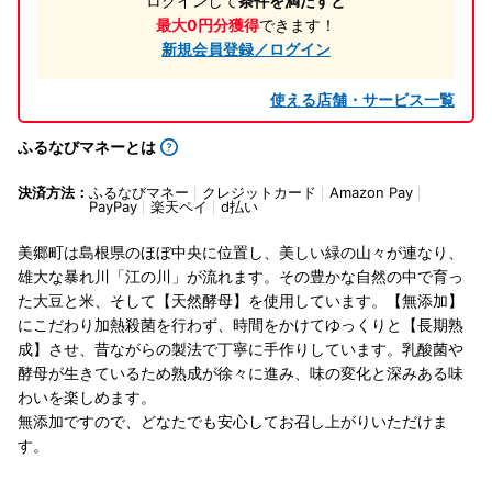
ログインして
条件を満たすと
最大0円分獲得
できます！
新規会員登録／ログイン
使える店舗・サービス一覧
ふるなびマネーとは
決済方法：
ふるなびマネー
クレジットカード
Amazon Pay
PayPay
楽天ペイ
d払い
美郷町は島根県のほぼ中央に位置し、美しい緑の山々が連なり、
雄大な暴れ川「江の川」が流れます。その豊かな自然の中で育っ
た大豆と米、そして【天然酵母】を使用しています。【無添加】
にこだわり加熱殺菌を行わず、時間をかけてゆっくりと【長期熟
成】させ、昔ながらの製法で丁寧に手作りしています。乳酸菌や
酵母が生きているため熟成が徐々に進み、味の変化と深みある味
わいを楽しめます。
無添加ですので、どなたでも安心してお召し上がりいただけま
す。