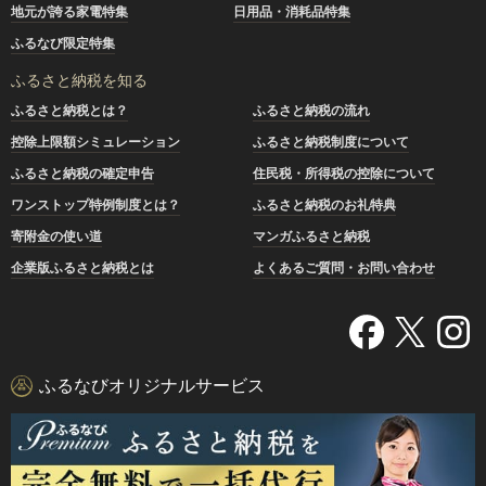
地元が誇る家電特集
日用品・消耗品特集
ふるなび限定特集
ふるさと納税を知る
ふるさと納税とは？
ふるさと納税の流れ
控除上限額シミュレーション
ふるさと納税制度について
ふるさと納税の確定申告
住民税・所得税の控除について
ワンストップ特例制度とは？
ふるさと納税のお礼特典
寄附金の使い道
マンガふるさと納税
企業版ふるさと納税とは
よくあるご質問・お問い合わせ
ふるなびオリジナルサービス