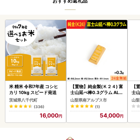
おすすめ返礼品
米 精米 令和7年産 コシヒ
【置物】純金製(Ｋ２４) 富
【置
カリ 10kg スピード発送
士山延べ棒0.3グラム ALP
士山
BK193
BK1
茨城県八千代町
山梨県南アルプス市
山梨
(336)
(1)
16,000
54,000