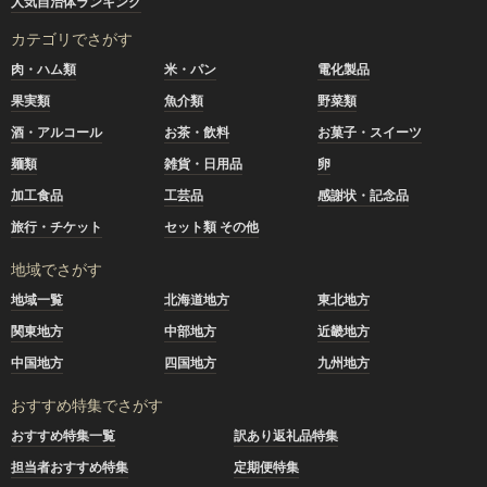
人気自治体ランキング
カテゴリでさがす
肉・ハム類
米・パン
電化製品
果実類
魚介類
野菜類
酒・アルコール
お茶・飲料
お菓子・スイーツ
麺類
雑貨・日用品
卵
加工食品
工芸品
感謝状・記念品
旅行・チケット
セット類 その他
地域でさがす
地域一覧
北海道地方
東北地方
関東地方
中部地方
近畿地方
中国地方
四国地方
九州地方
おすすめ特集でさがす
おすすめ特集一覧
訳あり返礼品特集
担当者おすすめ特集
定期便特集