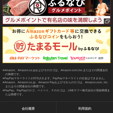
Amazon、Amazon.co.jpおよびそのロゴは、Amazon.com,Inc.またはその関連会社
の商標です。
PayPayマネーライトが付与されます。PayPayマネーライトの出金はできません。
Amazon、Amazon.co.jp、Amazon Payおよびそれらのロゴは、Amazon.com, Inc.
またはその関連会社の商標です。
PayPay、PayPayのロゴ、ペイペイ、Ｐのロゴは、LINEヤフー株式会社の登録商標ま
たは商標です。
会社概要
利用規約