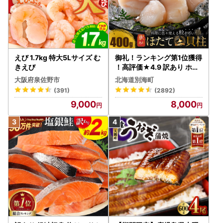
えび 1.7kg 特大5Lサイズ む
御礼！ランキング第1位獲得
きえび
！高評価★4.9 訳あり ホタ
テ 400g（ほたて 帆立 貝柱
大阪府泉佐野市
北海道別海町
冷凍 ）
(391)
(2892)
9,000
8,000