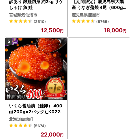
訳あり 銀鮭切身 約2kg サケ
【期間限定】鹿児島県大隅
しゃけ 魚 鮭
産 うなぎ蒲焼 4尾（600g
） KN007-004-04-cp18
宮城県気仙沼市
鹿児島県鹿屋市
うなぎ 鰻 魚 惣菜 総菜
(2510)
(5765)
12,500
18,000
いくら醤油漬（鮭卵） 400
g(200g×2パック)_K022-
1676
北海道白糠町
(5674)
22,000