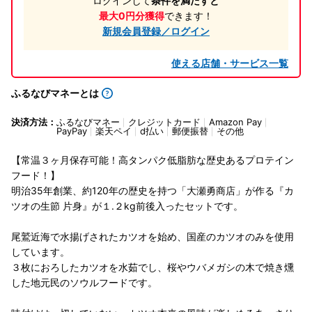
ログインして
条件を満たすと
最大0円分獲得
できます！
新規会員登録／ログイン
使える店舗・サービス一覧
ふるなびマネーとは
決済方法：
ふるなびマネー
クレジットカード
Amazon Pay
PayPay
楽天ペイ
d払い
郵便振替
その他
【常温３ヶ月保存可能！高タンパク低脂肪な歴史あるプロテイン
フード！】
明治35年創業、約120年の歴史を持つ「大瀬勇商店」が作る『カ
ツオの生節 片身』が１.２kg前後入ったセットです。
尾鷲近海で水揚げされたカツオを始め、国産のカツオのみを使用
しています。
３枚におろしたカツオを水茹でし、桜やウバメガシの木で焼き燻
した地元民のソウルフードです。