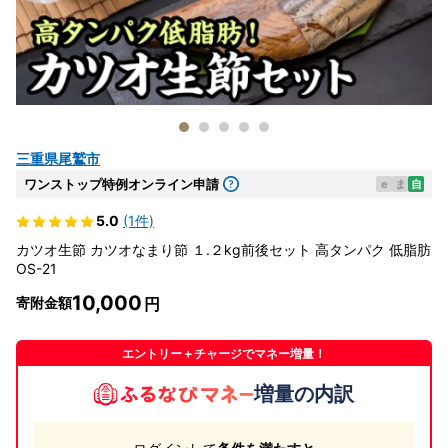
三重県尾鷲市
ワンストップ特例オンライン申請
e
ま
自
5.0
(1件)
カツオ生節 カツオなまり節 １.２kg前後セット 高タンパク 低脂肪
OS-21
10,000
寄附金額
エントリー＋チャージでマネー増量！
増量の内訳