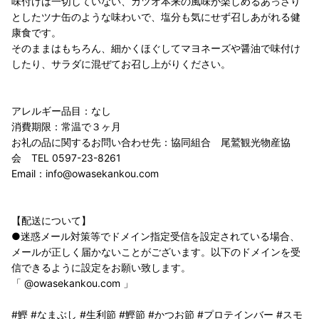
味付けは一切していない、カツオ本来の風味が楽しめるあっさり
としたツナ缶のような味わいで、塩分も気にせず召しあがれる健
康食です。
そのままはもちろん、細かくほぐしてマヨネーズや醤油で味付け
したり、サラダに混ぜてお召し上がりください。
アレルギー品目：なし
消費期限：常温で３ヶ月
お礼の品に関するお問い合わせ先：協同組合 尾鷲観光物産協
会 TEL 0597-23-8261
Email：info@owasekankou.com
【配送について】
●迷惑メール対策等でドメイン指定受信を設定されている場合、
メールが正しく届かないことがございます。以下のドメインを受
信できるように設定をお願い致します。
「 @owasekankou.com 」
#鰹 #なまぶし #生利節 #鰹節 #かつお節 #プロテインバー #スモ