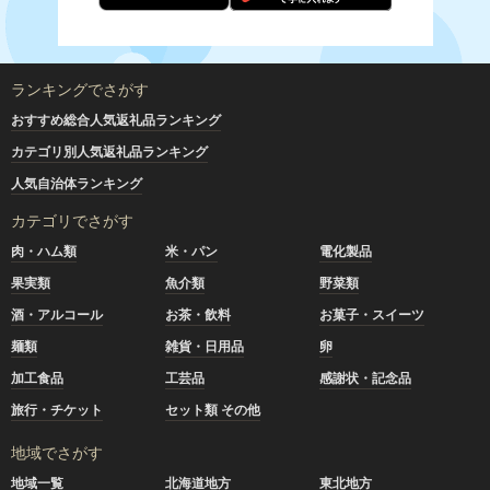
ランキングでさがす
おすすめ総合人気返礼品ランキング
カテゴリ別人気返礼品ランキング
人気自治体ランキング
カテゴリでさがす
肉・ハム類
米・パン
電化製品
果実類
魚介類
野菜類
酒・アルコール
お茶・飲料
お菓子・スイーツ
麺類
雑貨・日用品
卵
加工食品
工芸品
感謝状・記念品
旅行・チケット
セット類 その他
地域でさがす
地域一覧
北海道地方
東北地方