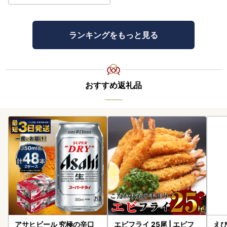
ランキングをもっと見る
おすすめ返礼品
アサヒビール 究極の辛口
エビフライ 25尾 | エビフ
えび