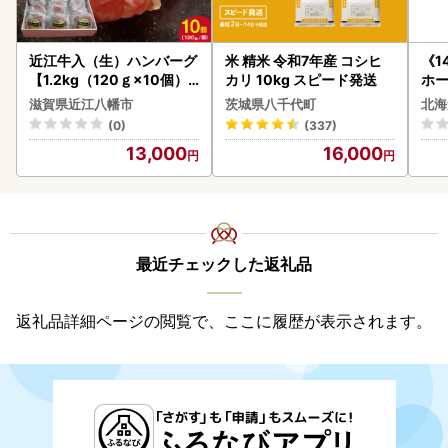
近江牛入（生）ハンバーグ
米 精米 令和7年産 コシヒ
《1
【1.2kg（120ｇ×10個）
カリ 10kg スピード発送
ホ
】【AG09W】
( 
滋賀県近江八幡市
茨城県八千代町
北海
クラ
(0)
(337)
贈答
13,000
16,000
御中
い 
ル 
02
最近チェックした返礼品
返礼品詳細ページの閲覧で、ここに履歴が表示されます。