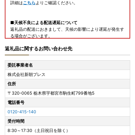
詳細は
こちら
よりご確認ください。
■天候不良による配送遅延について
返礼品の配送におきまして、天候の影響により遅延が発生す
る場合がございます。
ご迷惑をおかけしますが、何卒ご了承くださいますようお願
返礼品に関するお問い合わせ先
い申し上げます。
なお、出荷後の配送状況につきましては、お手数ですが運送
会社まで直接お問い合わせください。
委託事業者名
株式会社新朝プレス
―――――――――――――――――――――――――――
住所
―――――――――――――
〒320-0065
栃木県宇都宮市駒生町799番地5
【返礼品のお届けについて】
電話番号
配送期日は、あくまで目安です。
0120-415-140
同日にお申込いただいた場合でも、発送の準備の状況によ
受付時間
り、別々に配送される場合がございます。
8:30～17:30（土日祝日を除く）