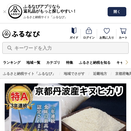
ふるなびアプリなら
返礼品がもっと探しやすい！
開く
ふるさと納税サイト「ふるなび」
ガイド
ログイン
お気に入り
カート
キーワードを入力
ランキング
地域一覧
カテゴリ
特集
ふるさと納税を知る
キャンペ
ふるさと納税サイト「ふるなび」
地域でさがす
近畿地方
京都府亀