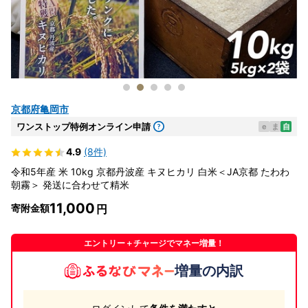
京都府亀岡市
ワンストップ特例オンライン申請
e
ま
自
4.9
(8件)
令和5年産 米 10kg 京都丹波産 キヌヒカリ 白米＜JA京都 たわわ
朝霧＞ 発送に合わせて精米
11,000
寄附金額
エントリー＋チャージでマネー増量！
増量の内訳