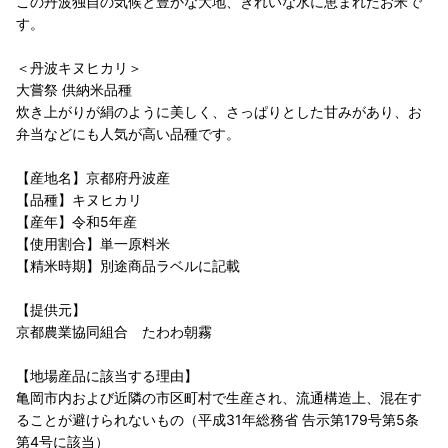
この丹波独自の気候と豊かな大地、きれいな水に恵まれたお米で
す。
＜丹波キヌヒカリ＞
大嘗祭 供納米品種
炊き上がりが絹のように美しく、さっぱりとした甘みがあり、お
弁当などにも人気が高い品種です。
【産地名】京都府丹波産
【品種】キヌヒカリ
【産年】令和5年産
【使用割合】単一原料米
【精米時期】別途商品ラベルに記載
【提供元】
京都農業協同組合 たわわ朝霧
【地場産品に該当する理由】
亀岡市内および近隣の市区町村で生産され、流通構造上、混在す
ることが避けられないもの（平成31年総務省 告示第179号第5条
第4号に該当）