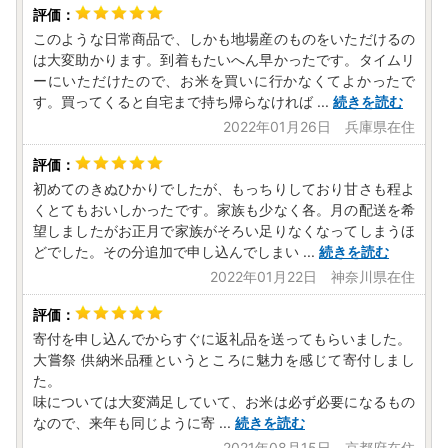
ふるさと納税に関するお問い合わせは株式会社新朝プレスが
対応いたします。
このような日常商品で、しかも地場産のものをいただけるの
TEL：0120-415-140
は大変助かります。到着もたいへん早かったです。タイムリ
MAIL：f262064-kameoka-cs@mlosjapan.com
ーにいただけたので、お米を買いに行かなくてよかったで
対応時間：8:30～17:30（土日祝日を除く）
す。買ってくると自宅まで持ち帰らなければ
...
続きを読む
※1月1日～4日は年始休業になっております。
2022年01月26日 兵庫県在住
初めてのきぬひかりでしたが、もっちりしており甘さも程よ
くとてもおいしかったです。家族も少なく各。月の配送を希
望しましたがお正月で家族がそろい足りなくなってしまうほ
どでした。その分追加で申し込んでしまい
...
続きを読む
2022年01月22日 神奈川県在住
寄付を申し込んでからすぐに返礼品を送ってもらいました。
大嘗祭 供納米品種というところに魅力を感じて寄付しまし
た。
味については大変満足していて、お米は必ず必要になるもの
なので、来年も同じように寄
...
続きを読む
2021年08月15日 京都府在住