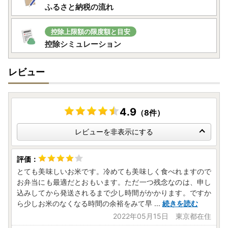
ふるさと納税の流れ
【ワンストップ特例申請書について】
ワンストップ特例申請書は、寄附金受領証明書とともにお送
控除上限額の限度額と目安
りしています。
控除シミュレーション
ワンストップ特例申請書、寄附金受領証明書ともに、お申込
後（ご入金後）2週間程度でお手元に到着するようにお送り
レビュー
しています。
ワンストップ特例申請書は、予めご寄附者様の情報を印字し
てお送りしていますので、申請される場合は、内容の確認と
（万が一、誤りがあればお手数ですが御寄附者者様にて訂正
4.9
（8件）
してください）、チェック箇所へのチェックの記入と、押
印、マイナンバー関係の書類を添えて、同封の返信用封筒で
レビューを非表示にする
お送りください。
［送付先］
とても美味しいお米です。冷めても美味しく食べれますので
〒320-8790
お弁当にも最適だとおもいます。ただ一つ残念なのは、申し
日本郵便株式会社 宇都宮中央郵便局
込みしてから発送されるまで少し時間がかかります。ですか
私書箱第64 号 株式会社新朝プレス
ら少しお米のなくなる時間の余裕をみて早
...
続きを読む
亀岡市ふるさと納税サポートセンター宛
2022年05月15日 東京都在住