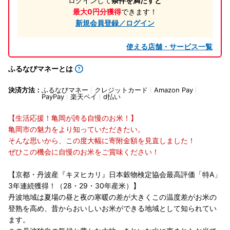
ログインして
条件を満たすと
最大0円分獲得
できます！
新規会員登録／ログイン
使える店舗・サービス一覧
ふるなびマネーとは
決済方法：
ふるなびマネー
クレジットカード
Amazon Pay
PayPay
楽天ペイ
d払い
【生活応援！亀岡が誇る自慢のお米！】
亀岡市の魅力をより知っていただきたい。
そんな思いから、この度大幅に寄附金額を見直しました！
ぜひこの機会に自慢のお米をご賞味ください！
【京都・丹波産『キヌヒカリ』日本穀物検定協会最高評価「特A」
3年連続獲得！（28・29・30年産米）】
丹波地域は夏場の昼と夜の寒暖の差が大きくこの温度差がお米の
登熟を高め、昔からおいしいお米ができる地域として知られてい
ます。