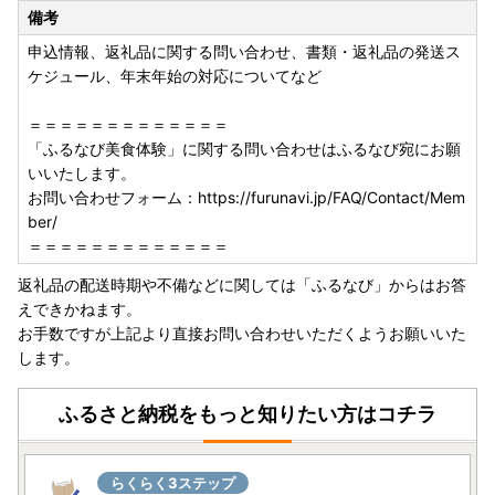
【返礼品のお申込みについて】
備考
■寄付者様ご都合での受け取り不可について
長期不在など、寄付者様のご都合でお受け取りができなかっ
申込情報、返礼品に関する問い合わせ、書類・返礼品の発送ス
た場合の再送はいたしかねます。
ケジュール、年末年始の対応についてなど
お受け取りできない期間がある場合には、お手数ですが
お申し込み時に「備考欄」へご記入いただき、必ずお知らせ
＝＝＝＝＝＝＝＝＝＝＝＝＝
くださいますようお願いいたします。
「ふるなび美食体験」に関する問い合わせはふるなび宛にお願
いいたします。
■確認・案内メールについて
お問い合わせフォーム：https://furunavi.jp/FAQ/Contact/Mem
お申込み・決済完了の際には申込み確認メール、
ber/
ご予約・期間限定品につきましては発送時期案内メール
＝＝＝＝＝＝＝＝＝＝＝＝＝
発送の際には発送案内メールをお送りしております。
返礼品の配送時期や不備などに関しては「ふるなび」からはお答
必ずメールをご確認いただき、お受け取りいただきますよう
えできかねます。
お願いいたします。
お手数ですが上記より直接お問い合わせいただくようお願いいた
します。
■フルーツ・野菜等の返礼品について
天災・天候等諸事情の影響による収穫量の激減、著しい品質
ふるさと納税をもっと知りたい方はコチラ
問題などが生じた場合には、
発送順延・発送不可となる場合がございます。
発送不可となった場合には別の返礼品を代品としてお送りす
らくらく3ステップ
るなどの対応をさせていただきます。