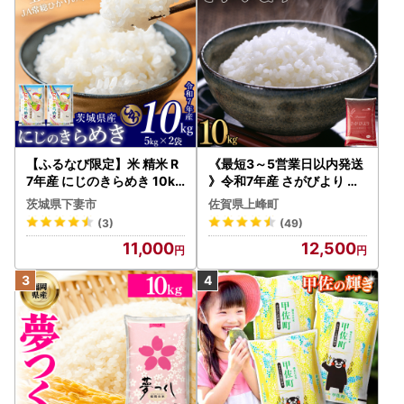
【ふるなび限定】米 精米 R
《最短3～5営業日以内発送
7年産 にじのきらめき 10kg
》令和7年産 さがびより 佐
10月 FN-Limited-PR
賀県産（精米）10kg
茨城県下妻市
佐賀県上峰町
(3)
(49)
11,000
12,500