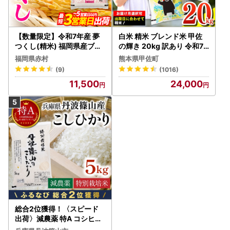
【数量限定】令和7年産 夢
白米 精米 ブレンド米 甲佐
つくし(精米) 福岡県産ブラ
の輝き 20kg 訳あり 令和7
ンド米 10kg (品番:3X11R7)
年産 【価格改定ZS】
福岡県赤村
熊本県甲佐町
(9)
(1016)
11,500
24,000
総合2位獲得！〈スピード
出荷〉減農薬 特A コシヒカ
リ 5kg 丹波篠山産 特別栽培