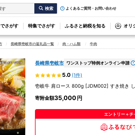
よくあるご質問・お問い合わせ
リでさがす
特集でさがす
ふるさと納税を知る
オリ
方
長崎県壱岐市の返礼品一覧
肉・ハム類
牛肉
長崎県壱岐市
ワンストップ特例オンライン申請
5.0
(1件)
壱岐牛 肩ロース 800g [JDM002] すき焼き
35,000
寄附金額
エントリー＋チ