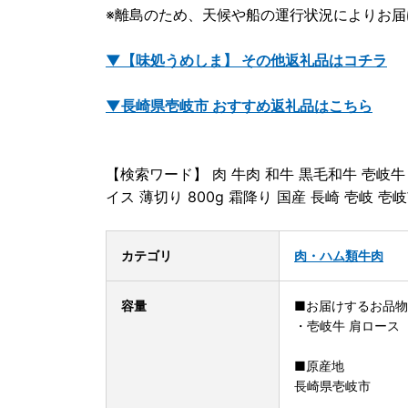
※離島のため、天候や船の運行状況によりお
▼【味処うめしま】 その他返礼品はコチラ
▼長崎県壱岐市 おすすめ返礼品はこちら
【検索ワード】 肉 牛肉 和牛 黒毛和牛 壱岐牛
イス 薄切り 800g 霜降り 国産 長崎 壱岐 壱
カテゴリ
肉・ハム類
牛肉
容量
■お届けするお品物
・壱岐牛 肩ロース
■原産地
長崎県壱岐市