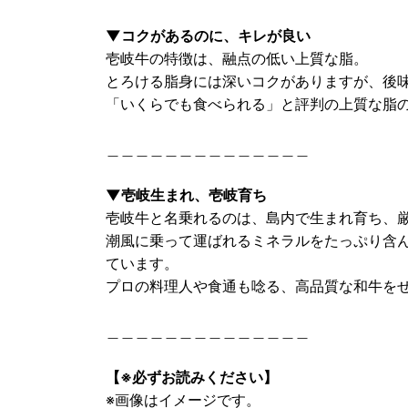
▼コクがあるのに、キレが良い
壱岐牛の特徴は、融点の低い上質な脂。
とろける脂身には深いコクがありますが、後
「いくらでも食べられる」と評判の上質な脂
＿＿＿＿＿＿＿＿＿＿＿＿＿＿
▼壱岐生まれ、壱岐育ち
壱岐牛と名乗れるのは、島内で生まれ育ち、
潮風に乗って運ばれるミネラルをたっぷり含
ています。
プロの料理人や食通も唸る、高品質な和牛を
＿＿＿＿＿＿＿＿＿＿＿＿＿＿
【※必ずお読みください】
※画像はイメージです。