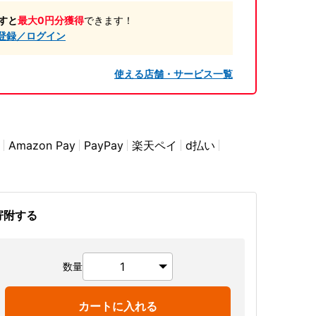
すと
最大0円分獲得
できます！
登録／ログイン
使える店舗・サービス一覧
Amazon Pay
PayPay
楽天ペイ
d払い
寄附する
数量
カートに入れる