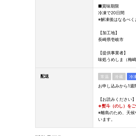
■賞味期限
冷凍で20日間
※解凍後はなるべく
【加工地】
長崎県壱岐市
【提供事業者】
味処うめしま（梅
配送
常温
冷蔵
冷
お申し込みから1週
【お読みください
※熨斗（のし）を
※離島のため、天候
います。