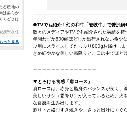
たる産地の
肉は柔らか
くくどさは
●TVでも紹介！幻の和牛「壱岐牛」で贅沢鍋
数々のメディアやTVでも紹介された実績を持
 愛媛県在住
年間わずか800頭ほどしか出荷されない希少
もっと見る
ぶ用にスライスしてたっぷり800gお届けしま
きめ細やかな美しい霜降りと、口の中でほど
＿＿＿＿＿＿＿＿＿＿＿＿＿＿
▼とろける食感「肩ロース」
肩ロースは、赤身と脂身のバランスが良く、
美しいサシ（霜降り）が入っているため、火
な食感を生み出します。
割り下と絡むすき焼きや、さっと出汁にくぐ
＿＿＿＿＿＿＿＿＿＿＿＿＿＿