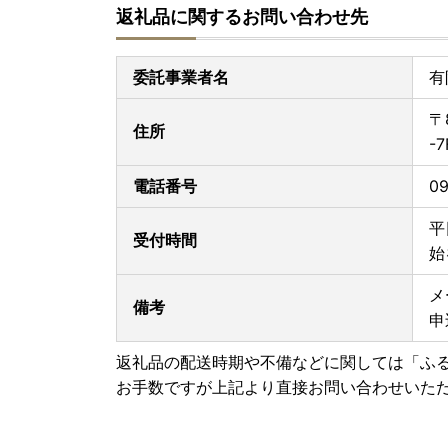
返礼品に関するお問い合わせ先
夏季休業日
8月13日（木）～8月16日（日）
---------------------
委託事業者名
有
事務所移転に伴う休業日
〒
8月24日（月）・8月25日（火）
住所
-7
※寄附申込は上記期間も受け付けております。
電話番号
09
◆お問い合わせは窓口対応日に順次ご返信いたし
◆返礼品の発送については、各ページの記載内容
平
受付時間
◆返礼品ページに記載の納期よりお時間をいただ
始
【窓口対応日：土日祝除く平日10時～17時】
メ
備考
申
■お申込みについて
・申込み後の変更・キャンセル、熨斗や日付指定
返礼品の配送時期や不備などに関しては「ふ
・寄付者様及び送付先様の都合（住所不明や不在
お手数ですが上記より直接お問い合わせいた
なった場合、返礼品の再送は致しません。
あらかじめご了承ください。
長期不在のご予定やご住所変更などございました