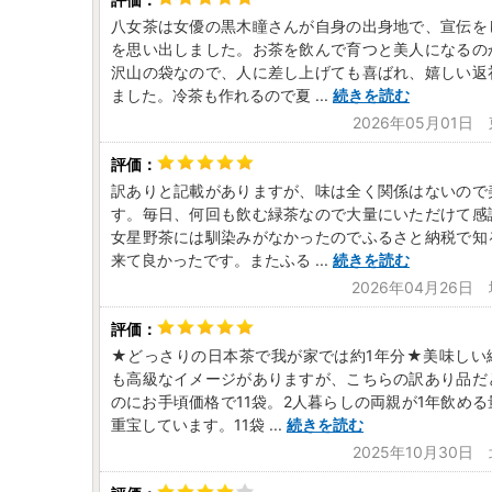
八女茶は女優の黒木瞳さんが自身の出身地で、宣伝を
を思い出しました。お茶を飲んで育つと美人になるの
沢山の袋なので、人に差し上げても喜ばれ、嬉しい返
ました。冷茶も作れるので夏
...
続きを読む
2026年05月01日
訳ありと記載がありますが、味は全く関係はないので
す。毎日、何回も飲む緑茶なので大量にいただけて感
女星野茶には馴染みがなかったのでふるさと納税で知
来て良かったです。またふる
...
続きを読む
2026年04月26日
★どっさりの日本茶で我が家では約1年分★美味しい
も高級なイメージがありますが、こちらの訳あり品だ
のにお手頃価格で11袋。2人暮らしの両親が1年飲め
重宝しています。11袋
...
続きを読む
2025年10月30日