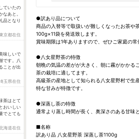
していたの
かなあと。
●訳あり品について
礼品となり
商品の入替等で取扱いが難しくなったお茶や
100g×11袋を発送致します。
 東京都在住
賞味期限は1年ありますので、ぜひご家庭の常
美味しいで
●八女星野茶の特徴
謝です。八
朝晩の気温の差がが大きく、朝に霧がかかる
ることが出
茶の栽培に適してます。
高級茶の産地として知られる八女星野村で生
 埼玉県在住
特な甘みが特徴です。
緑茶はとて
●深蒸し茶の特徴
とおいしい
通常より蒸し時間が長く、奥深さのある甘味
る量でとても
■名称
 北海道在住
訳あり品 八女星野茶 深蒸し茶1100g