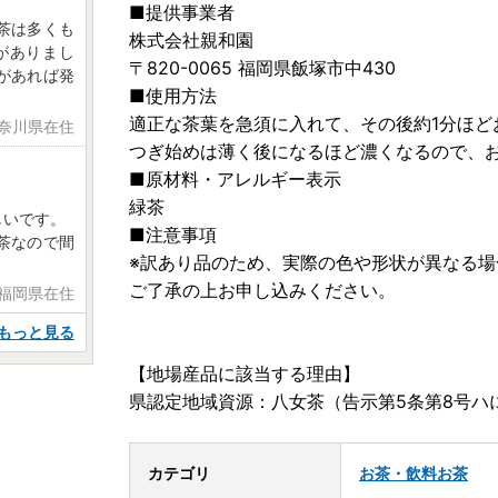
■提供事業者
茶は多くも
株式会社親和園
がありまし
〒820-0065 福岡県飯塚市中430
があれば発
■使用方法
適正な茶葉を急須に入れて、その後約1分ほど
神奈川県在住
つぎ始めは薄く後になるほど濃くなるので、
■原材料・アレルギー表示
緑茶
しいです。
■注意事項
茶なので間
※訳あり品のため、実際の色や形状が異なる場
ご了承の上お申し込みください。
 福岡県在住
もっと見る
【地場産品に該当する理由】
県認定地域資源：八女茶（告示第5条第8号ハ
カテゴリ
お茶・飲料
お茶