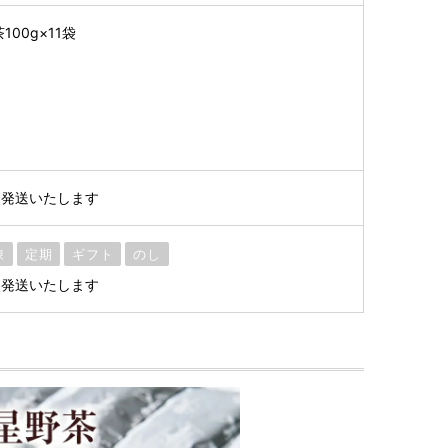
00g×11袋
次発送いたします
凍
定期
ギフト
のし
次発送いたします