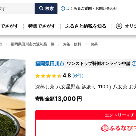
よくあるご質問・お問い合わせ
リでさがす
特集でさがす
ふるさと納税を知る
オリ
方
福岡県田川市の返礼品一覧
お茶・飲料
お茶
福岡県田川市
ワンストップ特例オンライン申請
4.8
(6件)
深蒸し茶 八女星野産 訳あり 1100g 八女茶 お
13,000
寄附金額
エントリー＋チ