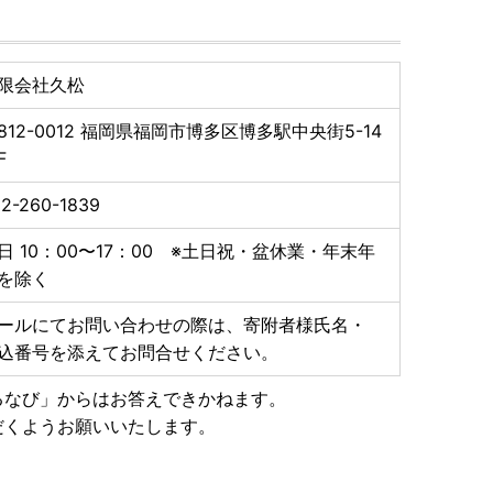
限会社久松
812-0012
福岡県福岡市博多区博多駅中央街5-14
F
2-260-1839
ます。
をご確認ください。
日 10：00〜17：00 ※土日祝・盆休業・年末年
く場合がございます。
を除く
ールにてお問い合わせの際は、寄附者様氏名・
込番号を添えてお問合せください。
等は受付できません
るなび」からはお答えできかねます。
等含む）により、返礼品がお届けできない場合や返品と
だくようお願いいたします。
ら、必ず運営窓口までご連絡いただきますようお願いい