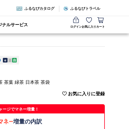
ふるなびカタログ
ふるなびトラベル
ジナルサービス
ログイン
お気に入り
カート
e
ま
自
茶 茶葉 緑茶 日本茶 茶袋
お気に入りに登録
ャージでマネー増量！
増量の内訳