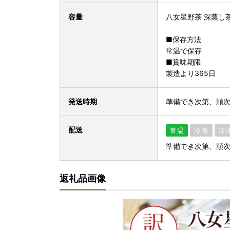
容量
八女星野茶 深蒸し茶1
■保存方法
常温で保存
■賞味期限
製造より365日
発送時期
準備でき次第、順
配送
常温
冷蔵
冷
準備でき次第、順
返礼品画像