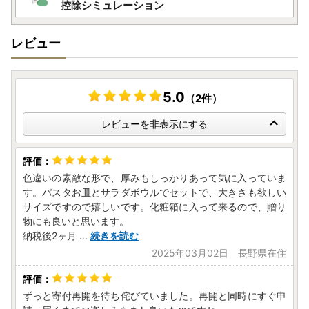
(土曜日・日曜日・祝日及び12月29日〜1月3日を除く)
控除シミュレーション
メール：toki@steamship.co.jp
レビュー
【ふるさと納税の対象となる地方団体の指定について】
土岐市は令和7年9月26日付総務大臣通知「ふるさと納税の
対象となる地方団体の指定について（通知）」にて、地方税
5.0
（2件）
法（昭和25年法律第226号）第37条の2第2項及び第314条の
レビューを非表示にする
7第2項の規定に基づき、ふるさと納税の対象となる地方団体
として指定されました。
指定対象期間は、令和7年10月1日から令和8年9月30日まで
です。
色違いの素敵な形で、厚みもしっかりあって気に入っていま
す。パスタお皿とサラダボウルでセットで、大きさも欲しい
サイズですので嬉しいです。化粧箱に入って来るので、贈り
物にも良いと思います。
納税後2ヶ月
...
続きを読む
2025年03月02日 長野県在住
ずっと寄付再開を待ち侘びていました。再開と同時にすぐ申