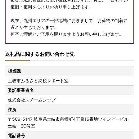
復旧・復興を心よりお祈り申し上げます。
現在、九州エリアの一部地域におきまして、お荷物の到着に
遅れが生じております。
何卒ご理解とご了承を賜りますようお願い申し上げます。
・ヤマト運輸 ホームページ・
返礼品に関するお問い合わせ先
https://www.yamato-hd.co.jp/important/info_260728_
2.html?_gl=1mc98e6_gcl_au*MTgyMTY5NzE5Ni4xNzg
1Mjg3NzMw
担当課
土岐市ふるさと納税サポート室
【お盆期間中の配送停止について】
委託事業者名
いつも土岐市を応援いただきありがとうございます。
株式会社スチームシップ
誠に勝手ながら、以下の期間につきまして、返礼品の発送を
停止させていただきます。
住所
〒509-5147
岐阜県土岐市泉郷町4丁目16番地ツインビービル
【発送停止期間】8月6日〜8月15日
土岐 2C号室
※日時指定・一部返礼品は除く
電話番号