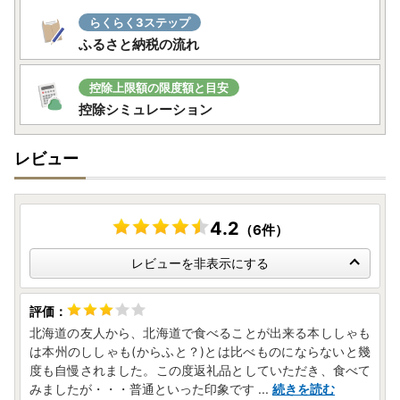
十分にご注意いただいた上でお申込いただきますようお願い
いたします。
らくらく3ステップ
ふるさと納税の流れ
※転送を拒否された場合の返礼品の再発送はいたしません。
詳しくはヤマト運輸のホームページをご確認ください。
控除上限額の限度額と目安
控除シミュレーション
https://www.yamato-hd.co.jp/important/info_230417_
2.html
レビュー
4.2
（6件）
レビューを非表示にする
北海道の友人から、北海道で食べることが出来る本ししゃも
は本州のししゃも(からふと？)とは比べものにならないと幾
度も自慢されました。この度返礼品としていただき、食べて
みましたが・・・普通といった印象です
...
続きを読む