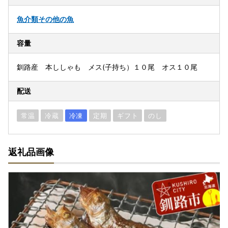
魚介類
その他の魚
容量
釧路産 本ししゃも メス(子持ち）１０尾 オス１０尾
配送
常温
冷蔵
冷凍
定期
ギフト
のし
返礼品画像