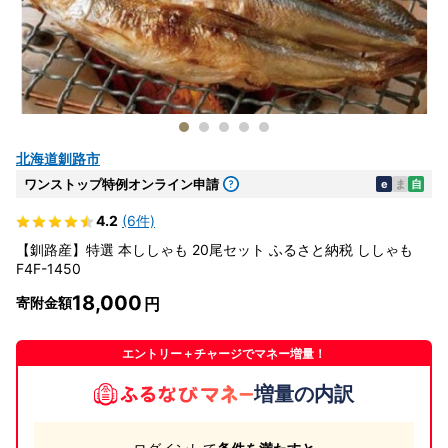
北海道釧路市
ワンストップ特例オンライン申請
e
ま
自
4.2
(6件)
【釧路産】特選 本ししゃも 20尾セット ふるさと納税 ししゃも
F4F-1450
18,000
寄附金額
エントリー＋チャージでマネー増量！
増量の内訳