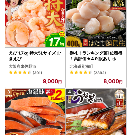
えび 1.7kg 特大5Lサイズ む
御礼！ランキング第1位獲得
きえび
！高評価★4.9 訳あり ホタ
テ 400g（ほたて 帆立 貝柱
大阪府泉佐野市
北海道別海町
冷凍 ）
(391)
(2892)
9,000
8,000