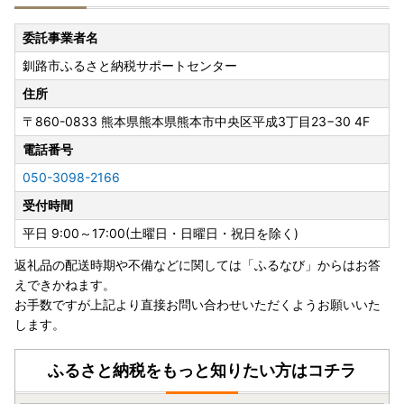
熊本県熊本市中央区平成3-18-10株式会社5C
釧路市ふるさと納税サポートセンター 行
委託事業者名
釧路市ふるさと納税サポートセンター
【釧路市はワンストップ申請オンラインサービスの対象自治
体です】
住所
＜ふるまど＞
〒860-0833
熊本県熊本県熊本市中央区平成3丁目23−30 4F
ふるまどの詳細はこちらからご確認ください。
https://furumado.jp/
電話番号
050-3098-2166
------------------------------------------------
受付時間
◆【重要】ヤマト運輸の荷物転送有料化のお知らせ◆
平日 9:00～17:00(土曜日・日曜日・祝日を除く)
ヤマト運輸の規定変更により、2023年6月1日以降、
返礼品の配送時期や不備などに関しては「ふるなび」からはお答
お荷物の送り状に記載されたご住所以外にお届け先を変更
えできかねます。
（転送）する場合、
お手数ですが上記より直接お問い合わせいただくようお願いいた
送り状に記載されたお届け先から変更後のお届け先までの配
します。
送料が着払いで発生いたします。
なお、ご贈答用の場合でも受取人様に着払いでご負担いただ
くことになりますので、
ふるさと納税をもっと知りたい方はコチラ
お届け先のご住所をご入力いただく際には