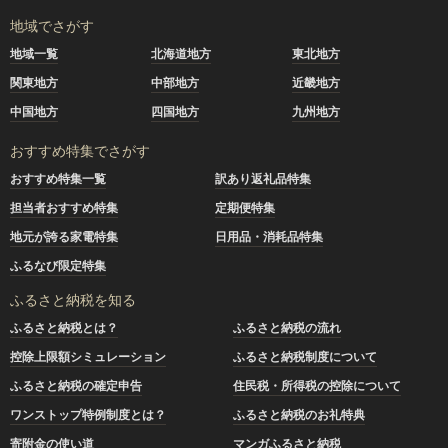
地域でさがす
地域一覧
北海道地方
東北地方
関東地方
中部地方
近畿地方
中国地方
四国地方
九州地方
おすすめ特集でさがす
おすすめ特集一覧
訳あり返礼品特集
担当者おすすめ特集
定期便特集
地元が誇る家電特集
日用品・消耗品特集
ふるなび限定特集
ふるさと納税を知る
ふるさと納税とは？
ふるさと納税の流れ
控除上限額シミュレーション
ふるさと納税制度について
ふるさと納税の確定申告
住民税・所得税の控除について
ワンストップ特例制度とは？
ふるさと納税のお礼特典
寄附金の使い道
マンガふるさと納税