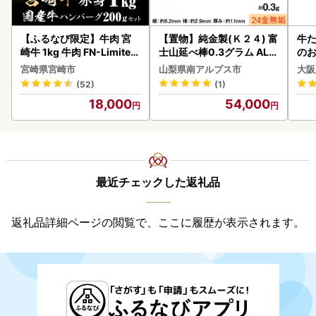
【ふるなび限定】牛肉 宮
【置物】純金製(Ｋ２４) 富
牛た
崎牛 1kg 牛肉 FN-Limited
士山延べ棒0.3グラム ALP
のお
-VO
BK193
宮崎県宮崎市
山梨県南アルプス市
大阪
(52)
(1)
18,000
54,000
最近チェックした返礼品
返礼品詳細ページの閲覧で、ここに履歴が表示されます。