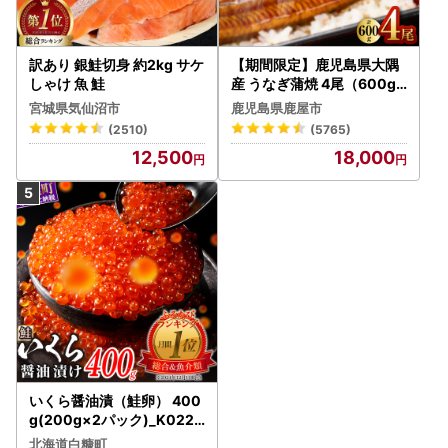
訳あり 銀鮭切身 約2kg サケ
【期間限定】鹿児島県大隅
しゃけ 魚 鮭
産 うなぎ蒲焼 4尾（600g
） KN007-004-04-cp18
宮城県気仙沼市
鹿児島県鹿屋市
うなぎ 鰻 魚 惣菜 総菜
(2510)
(5765)
12,500
18,000
いくら醤油漬（鮭卵） 400
g(200g×2パック)_K022-
1676
北海道白糠町