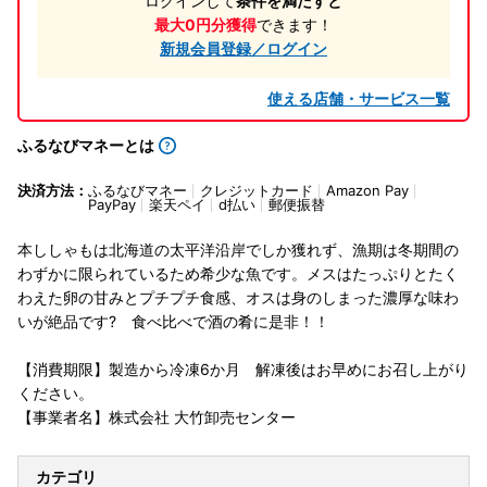
ログインして
条件を満たすと
最大0円分獲得
できます！
新規会員登録／ログイン
使える店舗・サービス一覧
ふるなびマネーとは
決済方法：
ふるなびマネー
クレジットカード
Amazon Pay
PayPay
楽天ペイ
d払い
郵便振替
本ししゃもは北海道の太平洋沿岸でしか獲れず、漁期は冬期間の
わずかに限られているため希少な魚です。メスはたっぷりとたく
わえた卵の甘みとプチプチ食感、オスは身のしまった濃厚な味わ
いが絶品です? 食べ比べで酒の肴に是非！！
【消費期限】製造から冷凍6か月 解凍後はお早めにお召し上がり
ください。
【事業者名】株式会社 大竹卸売センター
カテゴリ