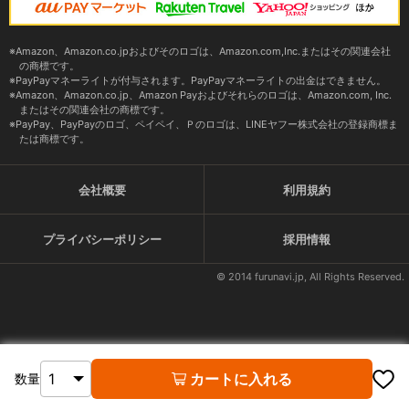
Amazon、Amazon.co.jpおよびそのロゴは、Amazon.com,Inc.またはその関連会社
の商標です。
PayPayマネーライトが付与されます。PayPayマネーライトの出金はできません。
Amazon、Amazon.co.jp、Amazon Payおよびそれらのロゴは、Amazon.com, Inc.
またはその関連会社の商標です。
PayPay、PayPayのロゴ、ペイペイ、Ｐのロゴは、LINEヤフー株式会社の登録商標ま
たは商標です。
会社概要
利用規約
プライバシーポリシー
採用情報
© 2014 furunavi.jp, All Rights Reserved.
カートに入れる
数量