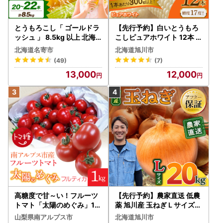
とうもろこし「 ゴールドラ
【先行予約】白いとうもろ
ッシュ 」 8.5kg 以上 北海
こしピュアホワイト 12本 3.
道 名寄 スイートコーン
6kg（2026年8月下旬から
北海道名寄市
北海道旭川市
発送開始） とうもろこし
(49)
(7)
13,000
12,000
高糖度で甘～い！フルーツ
【先行予約】農家直送 低農
トマト「太陽のめぐみ」1k
薬 旭川産 玉ねぎＬサイズ2
g ALPBI001 | 高糖度 おす
0kg(2026年9月発送開始
山梨県南アルプス市
北海道旭川市