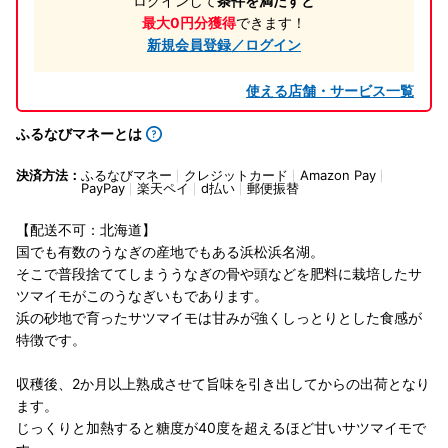
ログインして
条件を満たすと
最大0円分獲得
できます！
新規会員登録／ログイン
使える店舗・サービス一覧
ふるなびマネーとは
決済方法：
ふるなびマネー
クレジットカード
Amazon Pay
PayPay
楽天ペイ
d払い
郵便振替
【配送不可：北海道】
国でも有数のうなぎの産地でもある浜松浜名湖。
そこで普段捨ててしまううなぎの骨や頭などを肥料に栽培したサ
ツマイモがこのうなぎいもであります。
浜の砂地で育ったサツマイモは甘みが強くしっとりとした食感が
特徴です。
収穫後、2か月以上熟成させて旨味を引き出してからの出荷となり
ます。
じっくりと加熱すると糖度が40度を超えるほど甘いサツマイモで