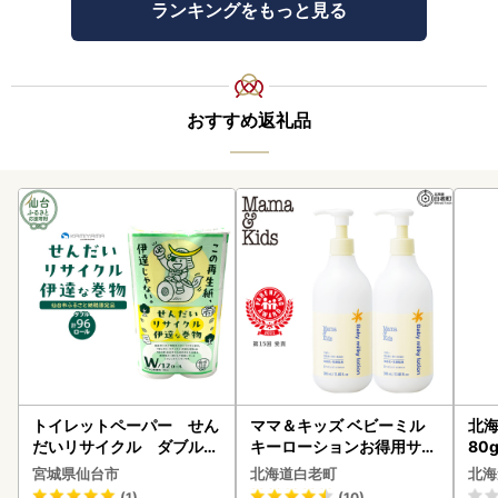
ランキングをもっと見る
おすすめ返礼品
トイレットペーパー せん
ママ＆キッズ ベビーミル
北海
だいリサイクル ダブル9
キーローションお得用サイ
80
6ロール｜トイレット
ズ 380ml 2本セット CH21
クラ
宮城県仙台市
北海道白老町
北海
0
くら
(1)
(10)