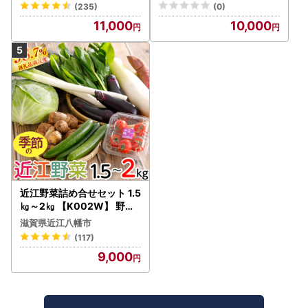
すめ 産地直送 新鮮 フレッ
予定)_ | 玉ねぎ 05935
(235)
(0)
シュ 高栄養素 南アルプス市
11,000
10,000
山梨 |
近江野菜詰め合せセット 1.5
㎏～2㎏ 【K002W】 野菜
旬 新鮮
滋賀県近江八幡市
(117)
9,000