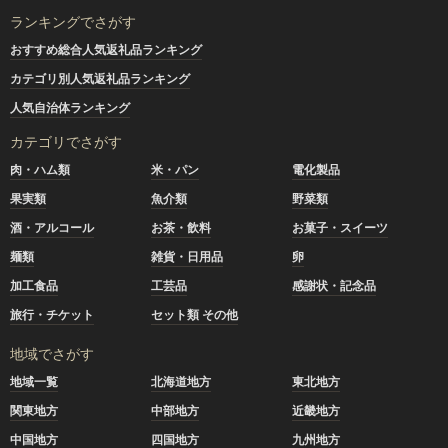
ランキングでさがす
おすすめ総合人気返礼品ランキング
カテゴリ別人気返礼品ランキング
人気自治体ランキング
カテゴリでさがす
肉・ハム類
米・パン
電化製品
果実類
魚介類
野菜類
酒・アルコール
お茶・飲料
お菓子・スイーツ
麺類
雑貨・日用品
卵
加工食品
工芸品
感謝状・記念品
旅行・チケット
セット類 その他
地域でさがす
地域一覧
北海道地方
東北地方
関東地方
中部地方
近畿地方
中国地方
四国地方
九州地方