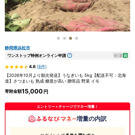
静岡県浜松市
ワンストップ特例オンライン申請
e
ま
自
4.6
(8件)
【2026年10月より順次発送】うなぎいも 5kg【配送不可：北海
道】さつまいも 熟成 糖度が高い 贈答品 野菜 イモ
15,000
寄附金額
エントリー＋チャージでマネー増量！
増量の内訳