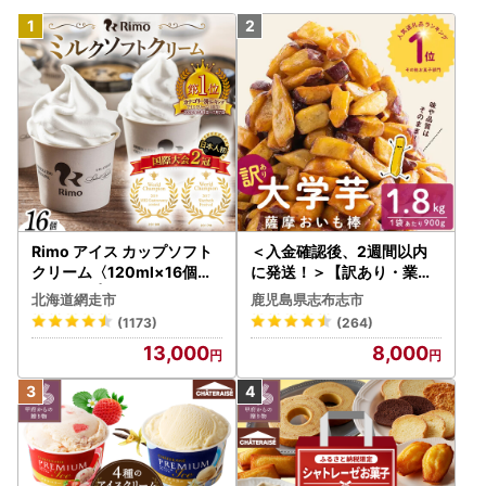
Rimo アイス カップソフト
＜入金確認後、2週間以内
クリーム〈120ml×16個〉
に発送！＞【訳あり・業務
ABA002 | アイス
用】薩摩おいも棒セット 計
北海道網走市
鹿児島県志布志市
1.8kg(900g×2袋) p8-142
(1173)
(264)
-2w
13,000
8,000