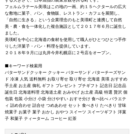
フェルムラテール美瑛はこの地の一画、約１５ヘクタールの広大
な敷地に菓子、パン、食物販、レストラン・カフェを展開し、
「自然に生きる」という企業理念のもと美瑛町と連携して自然
美・農・食を一体化した複合施設として２０１７年６月に誕生し
ました。
美瑛町を中心に北海道の食材を使用して職人がひとつひとつ手作
りした洋菓子・パン・料理を提供しています。
２０１８年９月には丸井今井札幌店に２号店をオープン。
■キーワード検索用
バターサンドクッキー クッキー バターサンド バターチーズサン
ド 冷凍 人気 送料無料 お取り寄せ 取り寄せ 北海道 美瑛 おすすめ
手土産 お土産 御礼 ギフト プレゼント プチギフト 記念日 記念品
誕生日 北海道料理 北海道土産 おみやげ お土産 高級 特選 贅沢 個
包装 包装 小分け 小袋 分けやすい おすそ分け 食べ比べ バラエテ
ィ 詰め合わせ 詰合せ つめあわせ セット 食べきり たべきり 甘味
焼菓子 お菓子 菓子 おかし おやつ スイーツ スイーツギフト 洋菓
子 和菓子 ティーターム コーヒー 紅茶