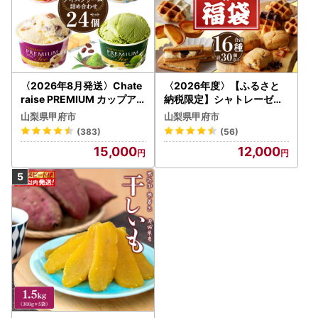
〈2026年8月発送〉Chate
〈2026年度〉【ふるさと
raise PREMIUM カップア
納税限定】シャトレーゼ人
イス 詰合せ 4種 24個 アイ
気お菓子勢ぞろい!! お菓子
山梨県甲府市
山梨県甲府市
ス
福箱 シャトレーゼ
(383)
(56)
15,000
12,000