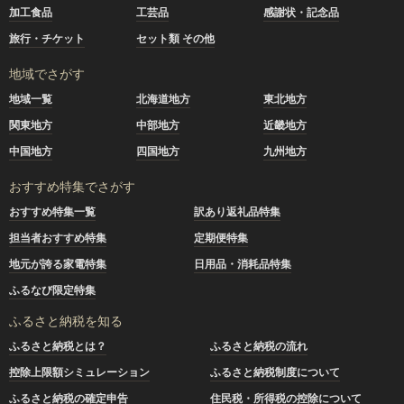
加工食品
工芸品
感謝状・記念品
旅行・チケット
セット類 その他
地域でさがす
地域一覧
北海道地方
東北地方
関東地方
中部地方
近畿地方
中国地方
四国地方
九州地方
おすすめ特集でさがす
おすすめ特集一覧
訳あり返礼品特集
担当者おすすめ特集
定期便特集
地元が誇る家電特集
日用品・消耗品特集
ふるなび限定特集
ふるさと納税を知る
ふるさと納税とは？
ふるさと納税の流れ
控除上限額シミュレーション
ふるさと納税制度について
ふるさと納税の確定申告
住民税・所得税の控除について