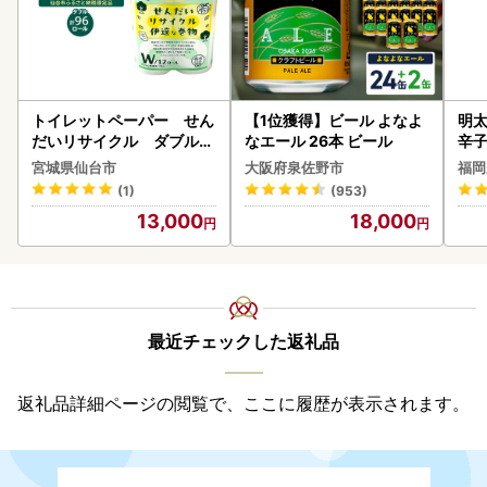
トイレットペーパー せん
【1位獲得】ビール よなよ
明太
だいリサイクル ダブル9
なエール 26本 ビール
辛
6ロール｜トイレット
宮城県仙台市
大阪府泉佐野市
福岡
(1)
(953)
13,000
18,000
最近チェックした返礼品
返礼品詳細ページの閲覧で、ここに履歴が表示されます。