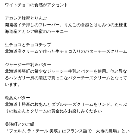
ワイトチョコの食感がアクセント
アカシア蜂蜜とりんご
開発者イチ押しのフレーバー。りんごの食感とはちみつの王様北
海道産アカシア蜂蜜のハーモニー
生チョコとチョコチップ
北海道産クリームで作った生チョコ入りのバターチーズクリーム
ジャージー牛乳＆バター
北海道美瑛町の希少なジャージー牛乳とバターを使用。他と異な
るハンガリー風の製法で真っ白なバターチーズクリームとなって
います。
粒あんバター
北海道十勝産の粒あんとダブルチーズクリームをサンド。たっぷ
りの粒あんとクリームの黄金比をお楽しみください
美瑛町とのご縁
「フェルム ラ・テール 美瑛」はフランス語で「大地の農場」とい