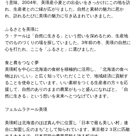
う意味。2004年、美瑛産小麦との出会いをきっかけにこの地を訪
れ、生産者とのご縁が広がりました。自然と素材の魅力に惹か
れ、訪れるたびに美瑛の魅力に引き込まれていきました。
ふるさとを美瑛に
ラ・テールは「自然に生きる」という想いを深めるため、生産地
でのものづくりの場を探していました。3年前の冬、美瑛の自然に
心を打たれ、ここを「ふるさと」に選びました。
食と農をつなぐ夢
美瑛町を中心に北海道の食材を積極的に活用し、「北海道の食べ
物はおいしい」と広く知っていただくことで、地域経済に貢献す
ることを使命としています。いい素材をつくる生産者の方々を応
援して、自然のありのままの農業がもっと盛んになればと。「自
然に生きる」という想いを未来へとつなげていきます。
フェルムラテール美瑛
美瑛町は北海道のほぼ真ん中に位置し「日本で最も美しい村」連
合に加盟し丘のまち‘’として知られています。東京都２３区に匹敵
する大きさで、日本屈指の農業景観を誇る町です。