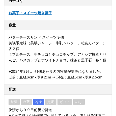
カテゴリ
お菓子・スイーツ
焼き菓子
容量
バターチーズサンド スイーツ９個
美瑛限定味（美瑛ジャージー牛乳＆バター、粒あんバター）
各２個
ダブルチーズ、生チョコとチョコチップ、アカシア蜂蜜とり
んご、ハスカップとホワイトチョコ、抹茶と黒千石 各１個
※2024年8月より1個あたりの内容量が変更になりました。
以前：直径6cm×厚さ2cm → 現在：直径5cm×厚さ2.5cm
配送
常温
冷蔵
冷凍
定期
ギフト
のし
決済から３０日前後で発送
※すべて職人が手作業で生産しているため、申し込み状況に