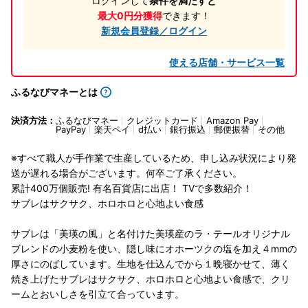
ログインして
条件を満たすと
最大0円分獲得
できます！
新規会員登録／ログイン
使える店舗・サービス一覧
ふるなびマネーとは
決済方法：
ふるなびマネー
クレジットカード
Amazon Pay
PayPay
楽天ペイ
d払い
銀行振込
郵便振替
その他
※すべて職人が手作業で生産しているため、申し込み状況により発
送が遅れる場合がございます。何卒ご了承ください。
累計400万個販売! 有名百貨店に出店！ TVで多数紹介！
サブレはサクサク、ホロホロと心地よい食感
サブレは「美瑛の風」と名付けた美瑛産のラ・テールオリジナル
ブレンドの小麦粉を使い、隠し味にオホーツクの塩を加え４mmの
厚さにのばしています。生地を仕込んでから１晩寝かせて、薄く
焼き上げたサブレはサクサク、ホロホロと心地よい食感で、クリ
ームとおいしさを引立て合っています。