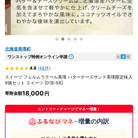
北海道美瑛町
ワンストップ特例オンライン申請
e
ま
自
4.8
(48件)
スイーツ フェルムラテール美瑛 バターチーズサンド美瑛限定味入
9個セット スイーツ [018-56]
18,000
寄附金額
エントリー＋チャージでマネー増量！
増量の内訳