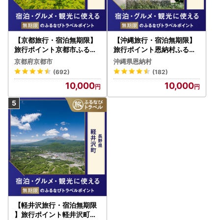
【京都旅行・宿泊無期限】
【沖縄旅行・宿泊無期限】
旅行ポイント京都市ふるな
旅行ポイント恩納村ふるな
びトラベルポイント
びトラベルポイント
京都府京都市
沖縄県恩納村
(692)
(182)
10,000
10,000
【軽井沢旅行・宿泊無期限
】旅行ポイント軽井沢町ふ