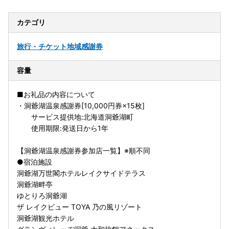
カテゴリ
旅行・チケット
地域感謝券
容量
■お礼品の内容について
・洞爺湖温泉感謝券[10,000円券×15枚]
サービス提供地:北海道洞爺湖町
使用期限:発送日から1年
【洞爺湖温泉感謝券参加店一覧】※順不同
●宿泊施設
洞爺湖万世閣ホテルレイクサイドテラス
洞爺湖畔亭
ゆとりろ洞爺湖
ザ レイクビュー TOYA 乃の風リゾート
洞爺湖観光ホテル