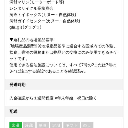
洞爺マリン(モーターボート等)
レンタサイクル高柳商会
洞爺トイボックス(カヌー・自然体験)
洞爺ガイドセンター(カヌー・自然体験)
gla_gla(グラグラ)
▼返礼品の地場産品基準
[地場産品類型99]地場産品基準に適合する区域内での体験、
飲食、宿泊の役務または物品との交換にのみ使用できるチケ
ットです。
使用できる宿泊施設については、すべて7号の2または7号の
3イに該当する施設であることを確認済み。
発送時期
入金確認から１週間程度 ※年末年始、祝日は除く
配送
常温
冷蔵
冷凍
定期
ギフト
のし