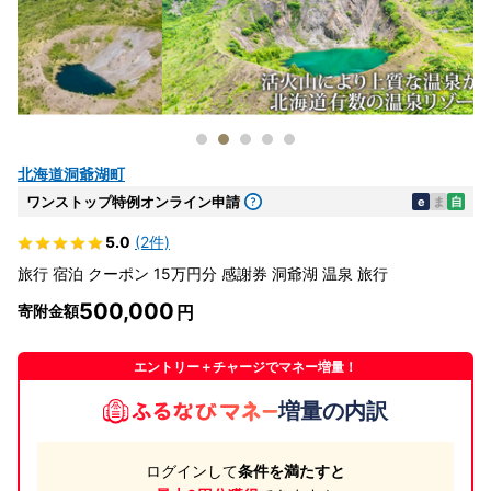
北海道洞爺湖町
ワンストップ特例オンライン申請
e
ま
自
5.0
(2件)
旅行 宿泊 クーポン 15万円分 感謝券 洞爺湖 温泉 旅行
500,000
寄附金額
エントリー＋チャージでマネー増量！
増量の内訳
ログインして
条件を満たすと