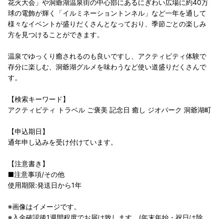
花火大会」や洞爺湖温泉街の中心部にあるにぎわい広場に約40万
球の電飾が輝く「イルミネーショントンネル」など一年を通して
様々なイベントが盛りだくさんとなっており、季節ごとの楽しみ
方を見つけることができます。
温泉でゆっくり癒されるのも良いですし、アクティビティ体験で
存分に楽しむ、洞爺湖グルメを味わうなど使い道盛りだくさんで
す。
【検索キーワード】
アクティビティ トラベル ご褒美 記念日 癒し ジオパーク 洞爺湖町
【申込期日】
通年申し込みを受け付けています。
【注意書き】
■注意事項/その他
使用期限:発送日から1年
※画像はイメージです。
※入金確認後1週間程度でお届け致します。(年末年始・祝日は除