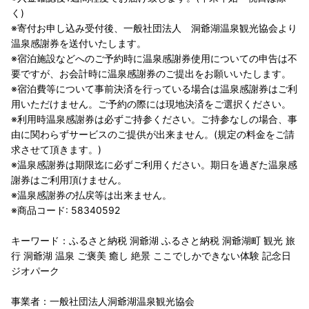
く)
※寄付お申し込み受付後、一般社団法人 洞爺湖温泉観光協会より
温泉感謝券を送付いたします。
※宿泊施設などへのご予約時に温泉感謝券使用についての申告は不
要ですが、お会計時に温泉感謝券のご提出をお願いいたします。
※宿泊費等について事前決済を行っている場合は温泉感謝券はご利
用いただけません。ご予約の際には現地決済をご選択ください。
※利用時温泉感謝券は必ずご持参ください。ご持参なしの場合、事
由に関わらずサービスのご提供が出来ません。(規定の料金をご請
求させて頂きます。)
※温泉感謝券は期限迄に必ずご利用ください。期日を過ぎた温泉感
謝券はご利用頂けません。
※温泉感謝券の払戻等は出来ません。
※商品コード: 58340592
キーワード：ふるさと納税 洞爺湖 ふるさと納税 洞爺湖町 観光 旅
行 洞爺湖 温泉 ご褒美 癒し 絶景 ここでしかできない体験 記念日
ジオパーク
事業者：一般社団法人洞爺湖温泉観光協会