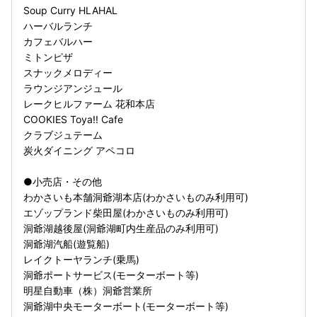
Soup Curry HLAHAL
ハーバルランチ
カフェバルハー
ミトンピザ
スナックメロディー
ラウンジアンジュール
レークヒルファーム 花和本店
COOKIES Toya!! Cafe
クラブジュテーム
炭火ダイニング アペコロ
●小売店・その他
わかさいも本舗洞爺湖本店(わかさいものみ利用可)
エゾップランド柴田屋(わかさいものみ利用可)
洞爺湖越後屋(洞爺湖町内生産品のみ利用可)
洞爺湖汽船(遊覧船)
レイクトーヤランチ(乗馬)
洞爺ポートサービス(モーターボート等)
明星自動車（株）洞爺営業所
洞爺湖中央モーターボート(モーターボート等)