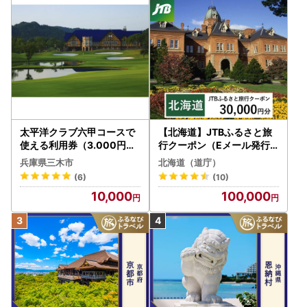
太平洋クラブ六甲コースで
【北海道】JTBふるさと旅
使える利用券（3.000円分
行クーポン（Eメール発行
）
）30,000円分 旅行 トラベ
兵庫県三木市
北海道（道庁）
ル 宿泊 人気 おすすめ JTB
(6)
(10)
W030T
10,000
100,000