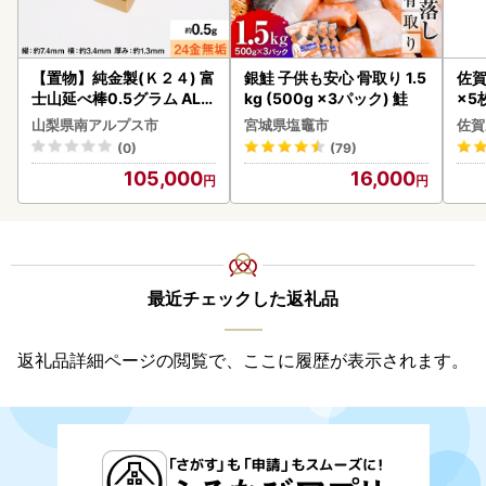
【置物】純金製(Ｋ２４) 富
銀鮭 子供も安心 骨取り 1.5
佐賀
士山延べ棒0.5グラム ALP
kg (500g ×3パック) 鮭
×5枚
BK181
山梨県南アルプス市
宮城県塩竈市
佐賀
(0)
(79)
105,000
16,000
最近チェックした返礼品
返礼品詳細ページの閲覧で、ここに履歴が表示されます。