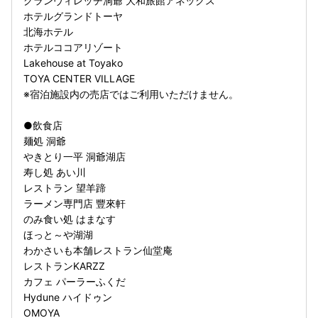
グランヴィレッヂ洞爺 大和旅館アネックス
ホテルグランドトーヤ
北海ホテル
ホテルココアリゾート
Lakehouse at Toyako
TOYA CENTER VILLAGE
※宿泊施設内の売店ではご利用いただけません。
●飲食店
麺処 洞爺
やきとり一平 洞爺湖店
寿し処 あい川
レストラン 望羊蹄
ラーメン専門店 豐來軒
のみ食い処 はまなす
ほっと～や湖湖
わかさいも本舗レストラン仙堂庵
レストランKARZZ
カフェ パーラーふくだ
Hydune ハイドゥン
OMOYA