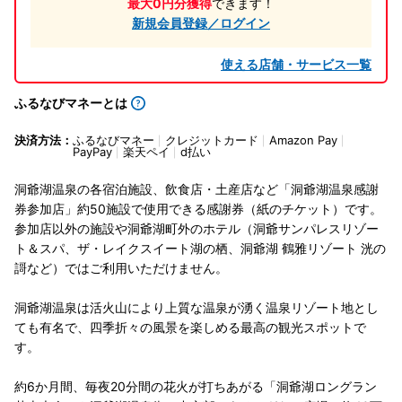
最大0円分獲得
できます！
新規会員登録／ログイン
使える店舗・サービス一覧
ふるなびマネーとは
決済方法：
ふるなびマネー
クレジットカード
Amazon Pay
PayPay
楽天ペイ
d払い
洞爺湖温泉の各宿泊施設、飲食店・土産店など「洞爺湖温泉感謝
券参加店」約50施設で使用できる感謝券（紙のチケット）です。
参加店以外の施設や洞爺湖町外のホテル（洞爺サンパレスリゾー
ト＆スパ、ザ・レイクスイート湖の栖、洞爺湖 鶴雅リゾート 洸の
謌など）ではご利用いただけません。
洞爺湖温泉は活火山により上質な温泉が湧く温泉リゾート地とし
ても有名で、四季折々の風景を楽しめる最高の観光スポットで
す。
約6か月間、毎夜20分間の花火が打ちあがる「洞爺湖ロングラン