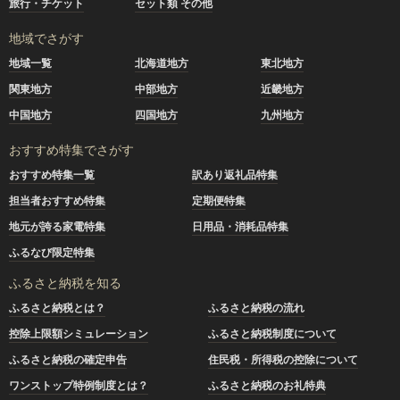
旅行・チケット
セット類 その他
地域でさがす
地域一覧
北海道地方
東北地方
関東地方
中部地方
近畿地方
中国地方
四国地方
九州地方
おすすめ特集でさがす
おすすめ特集一覧
訳あり返礼品特集
担当者おすすめ特集
定期便特集
地元が誇る家電特集
日用品・消耗品特集
ふるなび限定特集
ふるさと納税を知る
ふるさと納税とは？
ふるさと納税の流れ
控除上限額シミュレーション
ふるさと納税制度について
ふるさと納税の確定申告
住民税・所得税の控除について
ワンストップ特例制度とは？
ふるさと納税のお礼特典