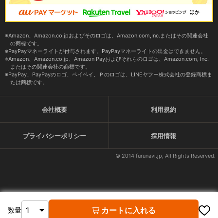
Amazon、Amazon.co.jpおよびそのロゴは、Amazon.com,Inc.またはその関連会社
の商標です。
PayPayマネーライトが付与されます。PayPayマネーライトの出金はできません。
Amazon、Amazon.co.jp、Amazon Payおよびそれらのロゴは、Amazon.com, Inc.
またはその関連会社の商標です。
PayPay、PayPayのロゴ、ペイペイ、Ｐのロゴは、LINEヤフー株式会社の登録商標ま
たは商標です。
会社概要
利用規約
プライバシーポリシー
採用情報
© 2014 furunavi.jp, All Rights Reserved.
カートに入れる
数量