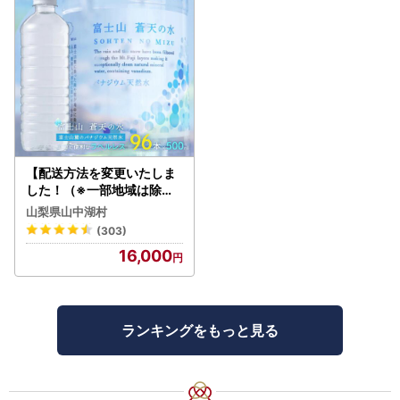
【配送方法を変更いたしま
した！（※一部地域は除く
）】＜ラベルレス＞富士山
山梨県山中湖村
蒼天の水 500ml×96本（４
(303)
ケース）YC001
16,000
ランキングをもっと見る