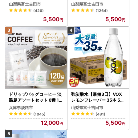
強炭酸水 35本 500ml ラベ
本 500ml 【富士吉田市限
山梨県富士吉田市
山梨県富士吉田市
最低限の範囲において返礼品取扱い事業者に通知します。
ルレス【富士吉田市限定カ
定カートン】炭酸
(426)
(1264)
ートン】 炭酸
5,500
5,500
ドリップバッグコーヒー 淡
強炭酸水【最短3日】VOX
路島アソートセット 6種 12
レモンフレーバー 35本 50
0袋 飲み比べ コーヒー
0ml 【富士吉田市限定カー
兵庫県淡路市
山梨県富士吉田市
トン】炭酸
(1045)
(481)
12,000
5,500