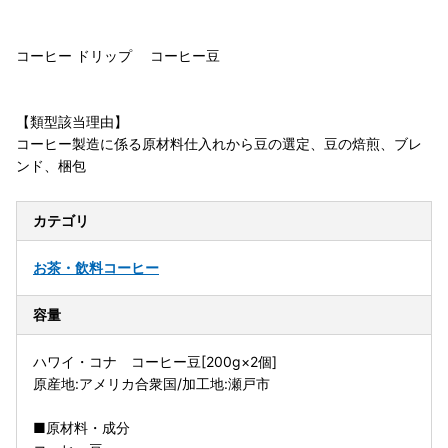
コーヒー ドリップ コーヒー豆
【類型該当理由】
コーヒー製造に係る原材料仕入れから豆の選定、豆の焙煎、ブレ
ンド、梱包
カテゴリ
お茶・飲料
コーヒー
容量
ハワイ・コナ コーヒー豆[200g×2個]
原産地:アメリカ合衆国/加工地:瀬戸市
■原材料・成分