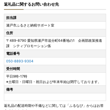
返礼品に関するお問い合わせ先
ご迷惑をおかけいたしますが、何卒ご理解のほどお願い申し
上げます。
担当課
瀬戸市ふるさと納税サポート室
■ふるさと納税の対象となる地方団体の指定について
瀬戸市は令和7年9月26日付総務大臣通知「ふるさと納税の
住所
対象となる地方団体の指定について（通知）」にて、地方税
〒489-8790
愛知県瀬戸市追分町64番地の1 企画部政策推進
法（昭和25年法律第226号）第37条の2第2項及び第314条の
課 シティプロモーション係
7第2項の規定に基づき、ふるさと納税の対象となる地方団体
として指定されました。
電話番号
指定対象期間は、令和7年10月1日から令和8年9月30日まで
050-8893-9304
です。
受付時間
■書類の発送について
平日9時-17時
返礼品とは別に2週間以内に発送いたします。
※土曜日・日曜日・祝日および年末年始は閉庁しております。
備考
■返礼品の発送について
返礼品のお届け時に初期不良（破損や傷みなど）の不具合が
あった場合は、返礼品到着日含む、2週間以内に問題個所の
返礼品の配送時期や不備などに関しては「ふるなび」からはお答
画像を添付の上、下記『ふるさと納税サポート室』までご連