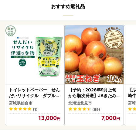
おすすめ返礼品
トイレットペーパー せん
【予約：2026年9月上旬
【ふ
だいリサイクル ダブル9
から順次発送】JAきたみ
崎牛 
6ロール｜トイレット
らい産 玉ねぎ Lサイズ 10k
-VO
宮城県仙台市
北海道北見市
宮崎
g ( タマネギ たまねぎ 野菜
(1)
(69)
)【210-0003-2026】
13,000
7,000