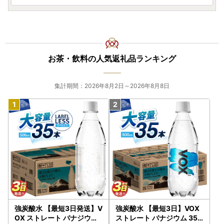
※封筒に『ワンストップ特例申請書 在中』の記入をお願いし
ます
-------------------------------------------------------
お届け先が変更となる場合は、事前に当市へご連絡をお願い
いたします。
お茶・飲料の人気返礼品ランキング
ーーーーーーーーーーーーーーーーーーーーーーーー
集計期間：2026年8月2日～2026年8月8日
瀬戸市ふるさと納税サポート室
TEL：050-8893-9304
Mail：seto@steamship.co.jp
受付時間：平日9:00-17:00
※土曜日・日曜日・祝日および年末年始は閉庁しておりま
す。
【個人情報の取り扱いについて】
お寄せいただいた個人情報は、寄附金の受付、入金及び返礼
品発送に係る確認・連絡、各種お問い合わせ、寄附の使い道
強炭酸水 【最短3日発送】V
強炭酸水 【最短3日】VOX
のお知らせの広報等に利用するものであり、それ以外の目的
OX ストレート バナジウム
ストレート バナジウム 35
で使用するものではありません。返礼品発送に関して、必要