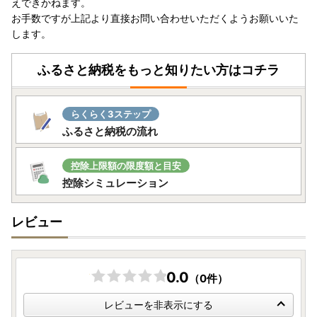
えできかねます。
絡ください。
お手数ですが上記より直接お問い合わせいただくようお願いいた
長期不在などで返礼品のお受け取りができない場合は、必ず
します。
ご連絡ください。原則、再送はいたしかねます。
配達指定日や曜日のご指定はできかねます。
ふるさと納税をもっと知りたい方はコチラ
お申込みが集中する人気の返礼品は、ページ記載の配送日程
よりもお届けにお時間をいただく場合がございます。
らくらく3ステップ
ふるさと納税の流れ
※お名前に旧字体または機種依存文字などが含まれている場
合、当市からお送りするメールにおいて、システム上一部の
メールソフトにて文字化けが発生する可能性がございます。
控除上限額の限度額と目安
何卒ご了承ください。
控除シミュレーション
＜ワンストップ特例申請書郵送先＞
レビュー
-------------------------------------------------------
〒489-8790
日本郵便（株） 瀬戸郵便局 私書箱83号
瀬戸市役所 企画部 政策推進課 シティプロモーション係
0.0
（0件）
E-mail: seisakusuishin@city.seto.lg.jp
平日8時30分～17時15分※祝祭日・特定休業期間を除く
レビューを非表示にする