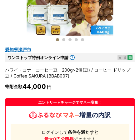
愛知県瀬戸市
ワンストップ特例オンライン申請
e
ま
自
ハワイ・コナ コーヒー豆 200g×2個(豆) / コーヒー ドリップ
豆 / Coffee SAKURA [BBAB007]
44,000
寄附金額
エントリー＋チャージでマネー増量！
増量の内訳
ログインして
条件を満たすと
最大0円分獲得
できます！