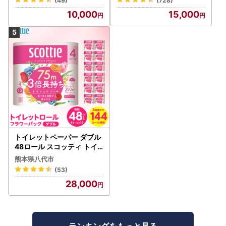
(49)
(728)
10,000
15,000
トイレットペーパー ダブル
48ロール スコッティ トイ
レット
熊本県八代市
(53)
28,000