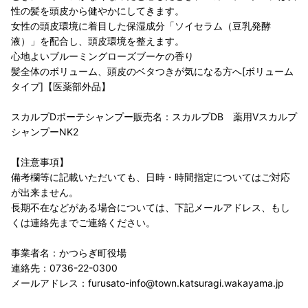
性の髪を頭皮から健やかにしてきます。
女性の頭皮環境に着目した保湿成分「ソイセラム（豆乳発酵
液）」を配合し、頭皮環境を整えます。
心地よいブルーミングローズブーケの香り
髪全体のボリューム、頭皮のベタつきが気になる方へ[ボリューム
タイプ]【医薬部外品】
スカルプDボーテシャンプー販売名：スカルプDB 薬用Vスカルプ
シャンプーNK2
【注意事項】
備考欄等に記載いただいても、日時・時間指定についてはご対応
が出来ません。
長期不在などがある場合については、下記メールアドレス、もし
くは連絡先までご連絡ください。
事業者名：かつらぎ町役場
連絡先：0736-22-0300
メールアドレス：furusato-info@town.katsuragi.wakayama.jp