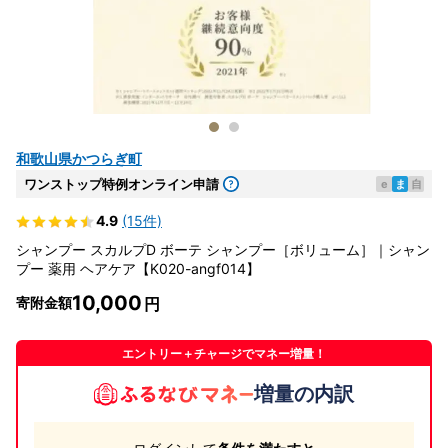
和歌山県かつらぎ町
ワンストップ特例オンライン申請
e
ま
自
4.9
(15件)
シャンプー スカルプD ボーテ シャンプー［ボリューム］｜シャン
プー 薬用 ヘアケア【K020-angf014】
10,000
寄附金額
エントリー＋チャージでマネー増量！
増量の内訳