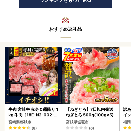
ランキングをもっと見る
おすすめ返礼品
牛肉 宮崎牛 赤身＆霜降り 1
【ねぎとろ】7日以内発送
訳あ
kg 牛肉〔18E-N2-002-1
ねぎとろ 500g(100g×5)
イン
kg-S4A6-CF〕
宮崎県都城市
宮城県塩竈市
福岡
(8)
(0)