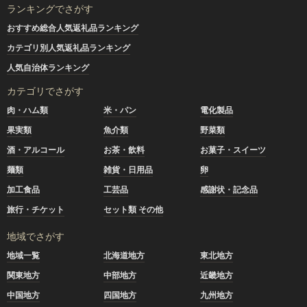
ランキングでさがす
おすすめ総合人気返礼品ランキング
カテゴリ別人気返礼品ランキング
人気自治体ランキング
カテゴリでさがす
肉・ハム類
米・パン
電化製品
果実類
魚介類
野菜類
酒・アルコール
お茶・飲料
お菓子・スイーツ
麺類
雑貨・日用品
卵
加工食品
工芸品
感謝状・記念品
旅行・チケット
セット類 その他
地域でさがす
地域一覧
北海道地方
東北地方
関東地方
中部地方
近畿地方
中国地方
四国地方
九州地方