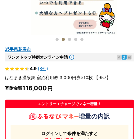
岩手県花巻市
ワンストップ特例オンライン申請
e
ま
自
4.9
(8件)
はなまき温泉郷 宿泊利用券 3,000円券×10枚 【957】
116,000
寄附金額
エントリー＋チャージでマネー増量！
増量の内訳
ログインして
条件を満たすと