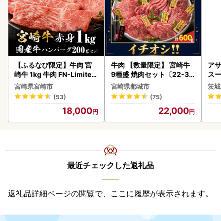
【ふるなび限定】牛肉 宮
牛肉 【数量限定】 宮崎牛
アサ
崎牛 1kg 牛肉 FN-Limited
9種盛 焼肉セット〔22-31
スー
-VO
-006-600g〕都城 イチオ
8本
宮崎県宮崎市
宮崎県都城市
茨城
シ!! 牛肉
(53)
(75)
18,000
22,000
最近チェックした返礼品
返礼品詳細ページの閲覧で、ここに履歴が表示されます。