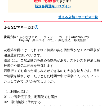
最大0円分獲得
できます！
新規会員登録／ログイン
使える店舗・サービス一覧
ふるなびマネーとは
決済方法：
ふるなびマネー
クレジットカード
Amazon Pay
PayPay
楽天ペイ
d払い
銀行振込
郵便振替
花巻温泉郷には、それぞれに特徴のある個性豊かな１２の温泉が
湯量豊富に湧いています。
温泉には、自然治癒力を高める効果があり、ストレスを解消し精
神疲労や病気に効果を発揮します！
四季折々でも違った楽しみ方ができるのも大きな魅力です。日常
の喧騒を離れ、ゆったりとした時間の中で温泉に入ってリフレッ
シュしてみてはいかがでしょうか。
【ご利用の流れ】
01．ご寄附完了後、宅配便でお届け
02．宿泊施設に予約する