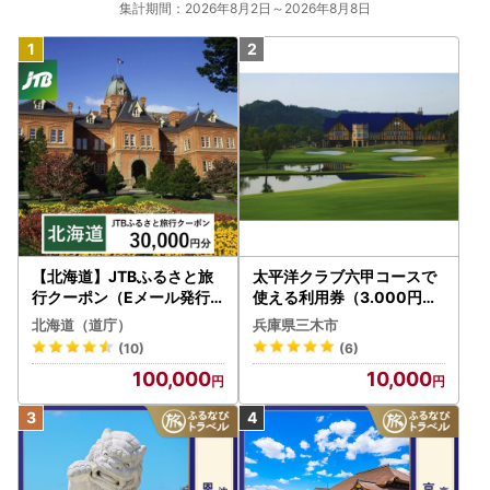
集計期間：2026年8月2日～2026年8月8日
【北海道】JTBふるさと旅
太平洋クラブ六甲コースで
行クーポン（Eメール発行
使える利用券（3.000円分
）30,000円分 旅行 トラベ
）
北海道（道庁）
兵庫県三木市
ル 宿泊 人気 おすすめ JTB
(10)
(6)
W030T
100,000
10,000