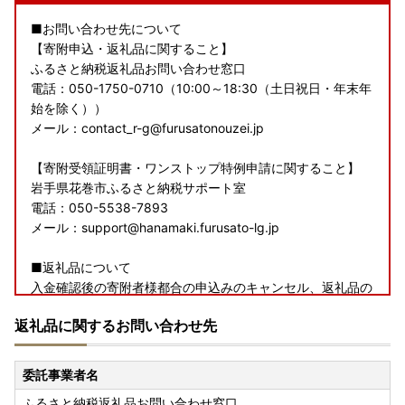
■お問い合わせ先について
【寄附申込・返礼品に関すること】
ふるさと納税返礼品お問い合わせ窓口
電話：050-1750-0710（10:00～18:30（土日祝日・年末年
始を除く））
メール：contact_r-g@furusatonouzei.jp
【寄附受領証明書・ワンストップ特例申請に関すること】
岩手県花巻市ふるさと納税サポート室
電話：050-5538-7893
メール：support@hanamaki.furusato-lg.jp
■返礼品について
入金確認後の寄附者様都合の申込みのキャンセル、返礼品の
変更・返品はお受けできかねます。
返礼品に関するお問い合わせ先
また、備考欄に不在日等の記載なく、受取人様のご都合によ
り返礼品を受取られなかった場合の再送は致しかねますので
ご了承くださいませ。
委託事業者名
ふるさと納税返礼品お問い合わせ窓口