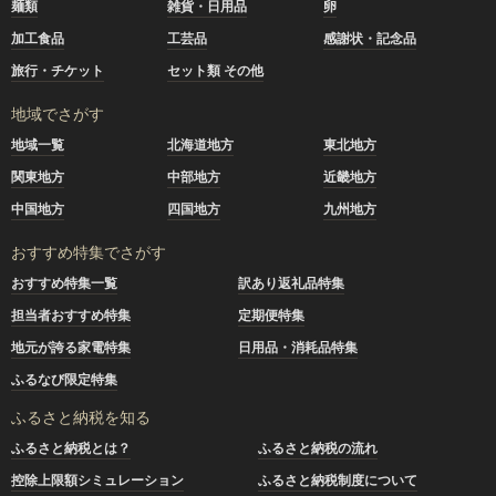
麺類
雑貨・日用品
卵
加工食品
工芸品
感謝状・記念品
旅行・チケット
セット類 その他
地域でさがす
地域一覧
北海道地方
東北地方
関東地方
中部地方
近畿地方
中国地方
四国地方
九州地方
おすすめ特集でさがす
おすすめ特集一覧
訳あり返礼品特集
担当者おすすめ特集
定期便特集
地元が誇る家電特集
日用品・消耗品特集
ふるなび限定特集
ふるさと納税を知る
ふるさと納税とは？
ふるさと納税の流れ
控除上限額シミュレーション
ふるさと納税制度について