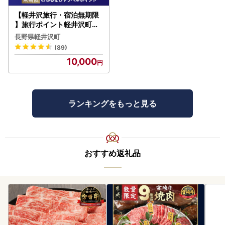
【軽井沢旅行・宿泊無期限
】旅行ポイント軽井沢町ふ
るなびトラベルポイント
長野県軽井沢町
(89)
10,000
ランキングをもっと見る
おすすめ返礼品