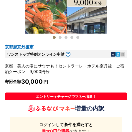
京都府京丹後市
ワンストップ特例オンライン申請
e
ま
自
京都・美人の湯にサウナも！セントラーレ・ホテル京丹後 ご宿
泊クーポン 9,000円分
30,000
寄附金額
エントリー＋チャージでマネー増量！
増量の内訳
ログインして
条件を満たすと
最大0円分獲得
できます！