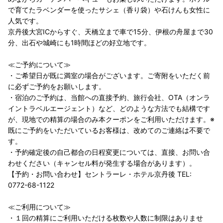
で育てたラベンダーを使ったサシェ（香り袋）や石けんも女性に
人気です。
京丹後大宮ICからすぐ、天橋立まで車で15分、伊根の舟屋まで30
分、出石や城崎にも1時間ほどの好立地です。
≪ご予約について≫
・ご希望日が既に満室の場合がございます。ご寄附をいただく前
に必ずご予約をお願いします。
・宿泊のご予約は、当館への直接予約、旅行会社、OTA（オンラ
イントラベルエージェント）など、どのような方法でも結構です
が、現地での精算の場合のみ本クーポンをご利用いただけます。※
既にご予約をいただいているお客様は、改めてのご連絡は不要で
す。
・予約確定後の自己都合の日程変更については、直接、お問い合
わせください（キャンセル料が発生する場合があります）。
【予約・お問い合わせ】セントラーレ・ホテル京丹後 TEL:
0772-68-1122
≪ご利用について≫
・１回の精算にご利用いただける枚数や人数に制限はありませ