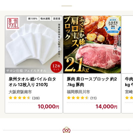
泉州タオル 総パイル 白タ
豚肉 肩ロースブロック 約2
牛肉 宮崎牛 赤身＆霜降り
オル 12枚入り 210匁
.1kg 豚肉
kg
kg
大阪府阪南市
福岡県田川市
宮崎
(39)
(11)
10,000
14,000