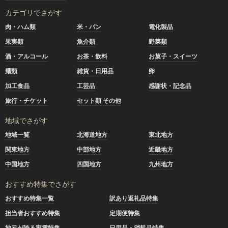
カテゴリでさがす
肉・ハム類
米・パン
電化製品
果実類
魚介類
野菜類
酒・アルコール
お茶・飲料
お菓子・スイーツ
麺類
雑貨・日用品
卵
加工食品
工芸品
感謝状・記念品
旅行・チケット
セット類 その他
地域でさがす
地域一覧
北海道地方
東北地方
関東地方
中部地方
近畿地方
中国地方
四国地方
九州地方
おすすめ特集でさがす
おすすめ特集一覧
訳あり返礼品特集
担当者おすすめ特集
定期便特集
地元が誇る家電特集
日用品・消耗品特集