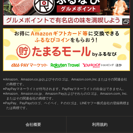
Amazon、Amazon.co.jpおよびそのロゴは、Amazon.com,Inc.またはその関連会社
の商標です。
PayPayマネーライトが付与されます。PayPayマネーライトの出金はできません。
Amazon、Amazon.co.jp、Amazon Payおよびそれらのロゴは、Amazon.com, Inc.
またはその関連会社の商標です。
PayPay、PayPayのロゴ、ペイペイ、Ｐのロゴは、LINEヤフー株式会社の登録商標ま
たは商標です。
会社概要
利用規約