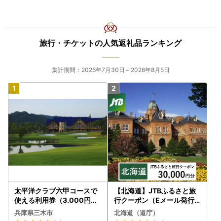
旅行・チケットの人気返礼品ランキング
集計期間：2026年7月30日～2026年8月5日
太平洋クラブ六甲コースで
【北海道】JTBふるさと旅
使える利用券（3.000円分
行クーポン（Eメール発行
）
）30,000円分 旅行 トラベ
兵庫県三木市
北海道（道庁）
ル 宿泊 人気 おすすめ JTB