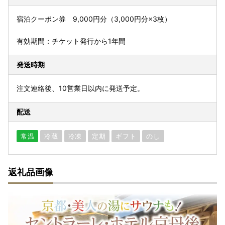
宿泊クーポン券 9,000円分（3,000円分×3枚）
有効期間：チケット発行から1年間
発送時期
注文連絡後、10営業日以内に発送予定。
配送
常温
冷蔵
冷凍
定期
ギフト
のし
返礼品画像