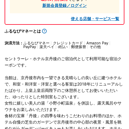
新規会員登録／ログイン
使える店舗・サービス一覧
ふるなびマネーとは
決済方法：
ふるなびマネー
クレジットカード
Amazon Pay
PayPay
楽天ペイ
d払い
郵便振替
その他
セントラーレ・ホテル京丹後のご宿泊代として利用可能な宿泊ク
ーポンです。
当館は、京丹後市内を一望できる見晴らしの良い丘に建つホテル
で、和室・和洋室・洋室と選べる客室は2018年にリニューアルし
たばかり。上皇上皇后両陛下のご休憩所としてお使いいただい
た、ゆったりとした特別室もございます。
女性に嬉しい美人の湯「小野小町温泉」を併設し、露天風呂やサ
ウナをお楽しみいただけます。
食材の宝庫「丹後」の四季を味わうこだわりのお料理のほか、ホ
テル自慢の芝生のガーデンで京丹後市の中心部の夜景・風景を眺
めながらガーデンバーベキューもお楽しみいただけます。ホテル