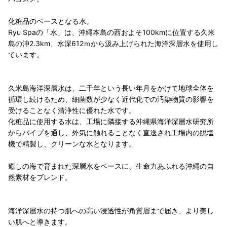
化粧品のベースとなる水。
Ryu Spaの「水」は、沖縄本島の西およそ100kmに位置する久米
島の沖2.3km、水深612ｍから汲み上げられた海洋深層水を使用し
ています。
久米島海洋深層水は、二千年という長い年月をかけて地球全体を
循環し続けるため、細菌数が少なく近代化での汚染物質の影響を
受けることなく清浄性に優れた水です。
化粧品に使用する水は、工場に隣接する沖縄県海洋深層水研究所
からパイプを通し、外気に触れることなく直送され工場内の脱塩
機で精製し、クリーンな水となります。
癒しの海で育まれた深層水をベースに、生命力あふれる沖縄の自
然素材をブレンド。
海洋深層水の持つ肌への高い浸透性が角質層まで届き、より美し
い肌へと導きます。