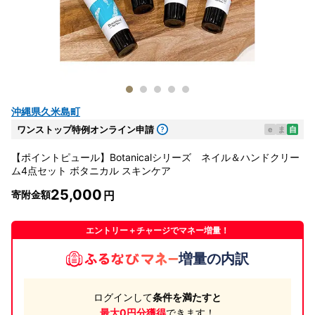
沖縄県久米島町
ワンストップ特例オンライン申請
e
ま
自
【ポイントピュール】Botanicalシリーズ ネイル＆ハンドクリー
ム4点セット ボタニカル スキンケア
25,000
寄附金額
エントリー＋チャージでマネー増量！
増量の内訳
ログインして
条件を満たすと
最大0円分獲得
できます！