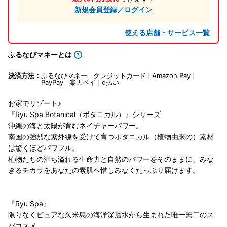
新規会員登録／ログイン
使える店舗・サービス一覧
ふるなびマネーとは
決済方法：
ふるなびマネー
クレジットカード
Amazon Pay
PayPay
楽天ペイ
d払い
お家でリゾート♪
『Ryu Spa Botanical（ボタニカル）』シリーズ
沖縄の海と太陽が育むネイチャーパワー。
南国の強烈な紫外線を受けて育つボタニカル（植物由来の）素材
は驚くほどパワフル。
植物たちの満ち溢れる生命力と自然のパワーをそのままに、みな
ぎるチカラをあなたの素肌へ惜しみなくたっぷり届けます。
『Ryu Spa』
限りなくピュアな久米島の海洋深層水から生まれた唯一無二のス
パコスメ。