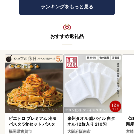
ランキングをもっと見る
おすすめ返礼品
ピエトロ プレミアム 冷凍
泉州タオル 総パイル 白タ
《2
パスタ 5食セット パスタ
オル 12枚入り 210匁
県産
セッ
福岡県古賀市
大阪府阪南市
宮崎