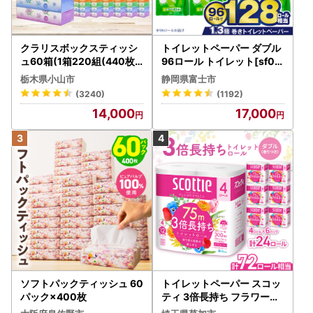
クラリスボックスティッシ
トイレットペーパー ダブル
ュ60箱(1箱220組(440枚))
96ロール トイレット[sf00
(5個入り×12セット)【配送
1-012]
栃木県小山市
静岡県富士市
不可地域：離島・沖縄県】
(3240)
(1192)
【1256759】
14,000
17,000
ソフトパックティッシュ 60
トイレットペーパー スコッ
パック×400枚
ティ 3倍長持ち フラワーパ
ック 4ロール×6P