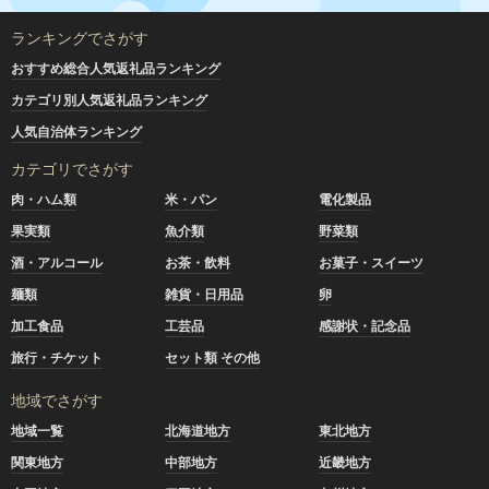
ランキングでさがす
おすすめ総合人気返礼品ランキング
カテゴリ別人気返礼品ランキング
人気自治体ランキング
カテゴリでさがす
肉・ハム類
米・パン
電化製品
果実類
魚介類
野菜類
酒・アルコール
お茶・飲料
お菓子・スイーツ
麺類
雑貨・日用品
卵
加工食品
工芸品
感謝状・記念品
旅行・チケット
セット類 その他
地域でさがす
地域一覧
北海道地方
東北地方
関東地方
中部地方
近畿地方