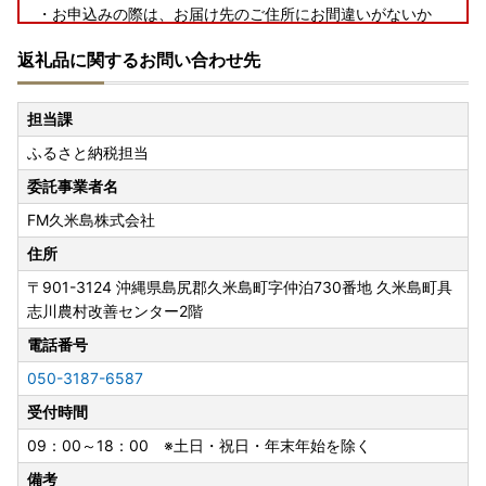
・お申込みの際は、お届け先のご住所にお間違いがないか
・返礼品発送前であればお届け先を変更いたすことは可能の
返礼品に関するお問い合わせ先
ため、
ご変更希望の際はお早目のご連絡をお願いいたします。
担当課
---------------------------------------------------------------
ふるさと納税担当
--
委託事業者名
【ワンストップについて】
FM久米島株式会社
ワンストップ特例申請書の提出期限は、2027年1月10日必着
です。添付書類と合わせて期限内に下記へご郵送下さい。
住所
〒901-3124
沖縄県島尻郡久米島町字仲泊730番地 久米島町具
〒901-3193
志川農村改善センター2階
沖縄県島尻郡久米島町字比嘉2870番地
電話番号
久米島町役場 企画財政課 宛
050-3187-6587
▼▼▼下記よりダウンロード頂けます▼▼▼▼
受付時間
・ワンストップ特例申請書
09：00～18：00 ※土日・祝日・年末年始を除く
http://okifuru.com/onestop.pdf
備考