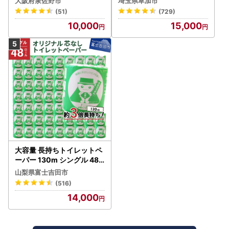
大阪府泉佐野市
埼玉県草加市
(51)
(729)
10,000
15,000
大容量 長持ちトイレットペ
ーパー 130m シングル 48R
芯なし 3倍巻 トイレット
山梨県富士吉田市
(516)
14,000