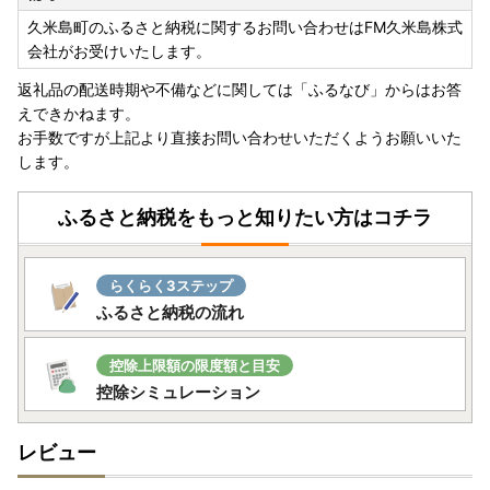
久米島町のふるさと納税に関するお問い合わせはFM久米島株式
・ワンストップ特例申請 添付書類貼り付け用紙、記入例
会社がお受けいたします。
http://okifuru.com/onestop_doc.pdf
返礼品の配送時期や不備などに関しては「ふるなび」からはお答
えできかねます。
お手数ですが上記より直接お問い合わせいただくようお願いいた
します。
ふるさと納税をもっと知りたい方はコチラ
らくらく3ステップ
ふるさと納税の流れ
控除上限額の限度額と目安
控除シミュレーション
レビュー