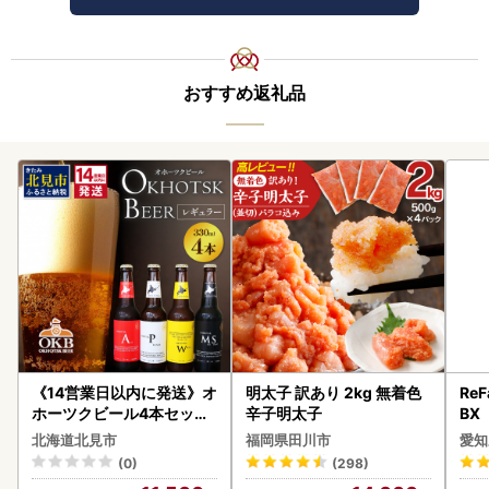
おすすめ返礼品
《14営業日以内に発送》オ
明太子 訳あり 2kg 無着色
ReF
ホーツクビール4本セット
辛子明太子
BX
( 飲料 飲み物 お酒 ビール
ー 
北海道北見市
福岡県田川市
愛知
クラフトビール 瓶ビール
フ
(0)
(298)
贈答 ギフト 贈り物 お中元