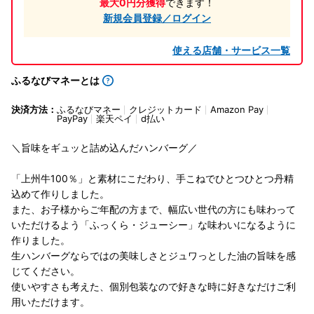
最大0円分獲得
できます！
新規会員登録／ログイン
使える店舗・サービス一覧
ふるなびマネーとは
決済方法：
ふるなびマネー
クレジットカード
Amazon Pay
PayPay
楽天ペイ
d払い
＼旨味をギュッと詰め込んだハンバーグ／
「上州牛100％」と素材にこだわり、手こねでひとつひとつ丹精
込めて作りしました。
また、お子様からご年配の方まで、幅広い世代の方にも味わって
いただけるよう「ふっくら・ジューシー」な味わいになるように
作りました。
生ハンバーグならではの美味しさとジュワっとした油の旨味を感
じてください。
使いやすさも考えた、個別包装なので好きな時に好きなだけご利
用いただけます。