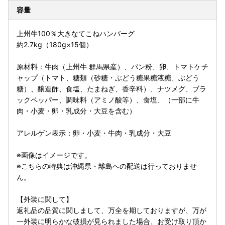
容量
上州牛100％大きなてこねハンバーグ
約2.7kg（180g×15個）
原材料：牛肉（上州牛 群馬県産）、パン粉、卵、トマトケチ
ャップ（トマト、糖類（砂糖・ぶどう糖果糖液糖、ぶどう
糖）、醸造酢、食塩、たまねぎ、香辛料）、ナツメグ、ブラ
ックペッパー、調味料（アミノ酸等）、食塩、（一部に牛
肉・小麦・卵・乳成分・大豆を含む）
アレルゲン表示：卵・小麦・牛肉・乳成分・大豆
※画像はイメージです。
※こちらの特典は沖縄県・離島への配送は行っておりませ
ん。
【外装に関して】
返礼品の品質に関しまして、万全を期しておりますが、万が
一外装に明らかな破損が見られました場合、お受け取り頂か