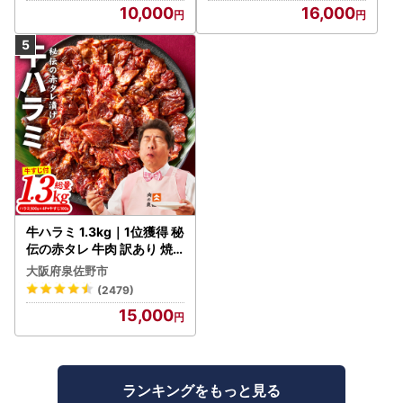
10,000
16,000
牛ハラミ 1.3kg｜1位獲得 秘
伝の赤タレ 牛肉 訳あり 焼
肉 BBQ
大阪府泉佐野市
(2479)
15,000
ランキングをもっと見る