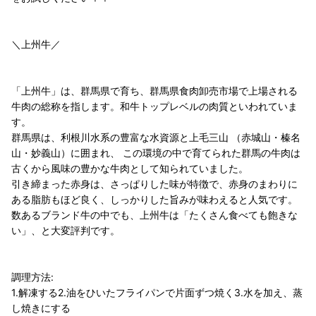
＼上州牛／
「上州牛」は、群馬県で育ち、群馬県食肉卸売市場で上場される
牛肉の総称を指します。和牛トップレベルの肉質といわれていま
す。
群馬県は、利根川水系の豊富な水資源と上毛三山 （赤城山・榛名
山・妙義山）に囲まれ、 この環境の中で育てられた群馬の牛肉は
古くから風味の豊かな牛肉として知られていました。
引き締まった赤身は、さっぱりした味が特徴で、赤身のまわりに
ある脂肪もほど良く、しっかりした旨みが味わえると人気です。
数あるブランド牛の中でも、上州牛は「たくさん食べても飽きな
い」、と大変評判です。
調理方法:
1.解凍する2.油をひいたフライパンで片面ずつ焼く3.水を加え、蒸
し焼きにする