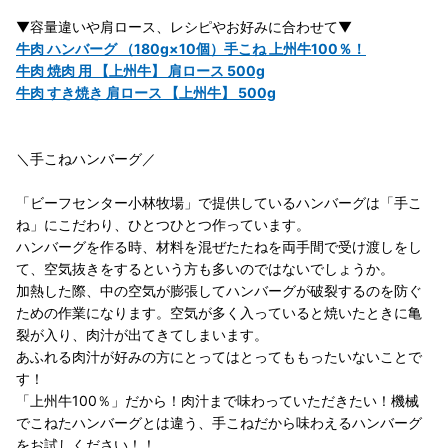
▼容量違いや肩ロース、レシピやお好みに合わせて▼
牛肉 ハンバーグ （180g×10個）手こね 上州牛100％！
牛肉 焼肉 用 【上州牛】 肩ロース 500g
牛肉 すき焼き 肩ロース 【上州牛】 500g
＼手こねハンバーグ／
「ビーフセンター小林牧場」で提供しているハンバーグは「手こ
ね」にこだわり、ひとつひとつ作っています。
ハンバーグを作る時、材料を混ぜたたねを両手間で受け渡しをし
て、空気抜きをするという方も多いのではないでしょうか。
加熱した際、中の空気が膨張してハンバーグが破裂するのを防ぐ
ための作業になります。空気が多く入っていると焼いたときに亀
裂が入り、肉汁が出てきてしまいます。
あふれる肉汁が好みの方にとってはとってももったいないことで
す！
「上州牛100％」だから！肉汁まで味わっていただきたい！機械
でこねたハンバーグとは違う、手こねだから味わえるハンバーグ
をお試しください！！