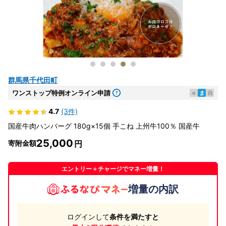
群馬県千代田町
ワンストップ特例オンライン申請
e
ま
自
4.7
(3件)
国産牛肉ハンバーグ 180g×15個 手こね 上州牛100％ 国産牛
25,000
寄附金額
エントリー＋チャージでマネー増量！
増量の内訳
ログインして
条件を満たすと