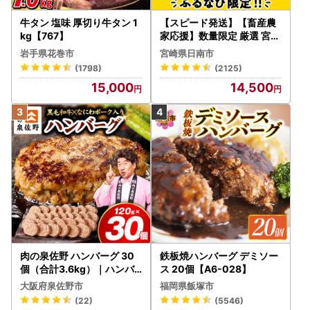
牛タン 塩味 厚切り牛タン 1
【スピード発送】【畜産農
kg【767】
家応援】数量限定 厳選 宮崎
牛 赤身 焼肉 計800g FN-Li
岩手県花巻市
宮崎県日南市
mited-PR_BDV5-26-2W
(1798)
(2125)
15,000
14,500
肉の泉佐野 ハンバーグ 30
鉄板焼ハンバーグ デミソー
個（合計3.6kg）｜ハンバ
ス 20個【A6-028】
ーグ 訳あり 黒毛和牛×なに
大阪府泉佐野市
福岡県飯塚市
わポーク
(22)
(5546)