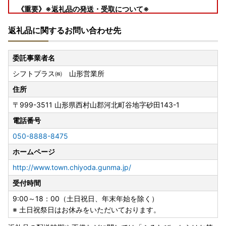
《重要》※返礼品の発送・受取について※
・発送は、営業日に順次行いますが通常よりお時間を頂戴す
返礼品に関するお問い合わせ先
る場合がございます。
・発送は、事業元での準備ができ次第順次発送開始となりま
すので、日時指定ご希望の場合は配送業者へ直接お問い合わ
委託事業者名
せください。
シフトプラス㈱ 山形営業所
・連休中にお受け取りいただけず返送となった場合の再送は
行えませんのでご了承ください。
住所
〒999-3511
山形県西村山郡河北町谷地字砂田143-1
※お申込みの前に必ずご確認ください※
■寄付の申込について
電話番号
・寄附者様のご都合による寄附申込のキャンセルや返礼品の
050-8888-8475
変更等は出来ませんのであらかじめご了承ください。
ホームページ
・配送先や名義変更があった場合は、至急お問合せ先までご
連絡いただけますようお願いいたします。
http://www.town.chiyoda.gunma.jp/
※保管期限切れ等で受け取れなかった場合の再送等は行えま
受付時間
せん。
9:00～18：00（土日祝日、年末年始を除く）
■ヤマト運輸(株)の荷物転送サービス有料化のお知らせ
※ 土日祝祭日はお休みをいただいております。
・引越し等により転送となり生じた配送料は、転送先の受取