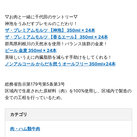
▽お肉と一緒に千代田のサントリー▽
神泡をうみだすプレモルのこだわり！
ザ・プレミアムモルツ 【神泡】 350ml × 24本
ザ・プレミアムモルツ 【香るエール】 350ml × 24本
群馬県利根川の天然水を使用！バランス抜群の金麦！
ビール 金麦 350ml × 24本
美味しいうえに内臓脂肪を減らす手助けをしてくれる！
ノンアルコール からだを想う オールフリー 350ml×24本
総務省告示第179号第5条第3号
区域内で生産された原材料（肉）を100%使用し、区域内で製造の
全ての工程を行っているため。
カテゴリ
肉・ハム類
牛肉