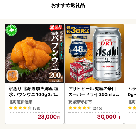
おすすめ返礼品
訳あり 北海道 噴火湾産 塩
アサヒビール 究極の辛口
ムラ
水 バフンウニ 100g 2パッ
スーパードライ 350ml×4
0g
ク 計200g 《アフター保証
8本 ビール
北海道伊達市
茨城県守谷市
北海
付き》うに ウニ 雲丹 海鮮
(39)
(245)
海の幸 魚介類 ウニ丼 お寿
28,000
30,000
司 濃厚 無添加 産地直送 お
取り寄せ 山村水産 送料無
料