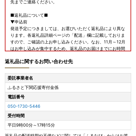
先までご連絡ください。
■返礼品について■
▼申込前
発送予定につきましては、お選びいただく返礼品により異な
ります。各返礼品詳細ページの「配送」欄に記載しておりま
すので、ご確認の上お申し込みください。なお、11月～12月
はお申し込みが集中するため、返礼品のお届けまでにお時間
を要しますことをあらかじめご了承の上お申し込みいただき
返礼品に関するお問い合わせ先
ますようお願いいたします。
また、返礼品をお受け取りいただけないご不在期間等がござ
いましたら、備考欄にご入力いただくか、お問い合わせ先ま
委託事業者名
でご連絡ください。
ふるさと下関応援寄付金係
事前にご不在期間等のご連絡がなく返送となった場合、再送
はいたしかねますのであらかじめご了承ください。
電話番号
お届け時期の指定等のご要望につきましては、提供元事業者
050-1730-5446
によっては対応いたしかねる可能性がございますのであらか
じめご了承ください。
受付時間
平日9時00分～17時15分
▼お届け後
返礼品のお受け取り後はすぐに中身や状態をご確認いただ
返礼品の配送時期や不備などに関しては「ふるなび」からはお答