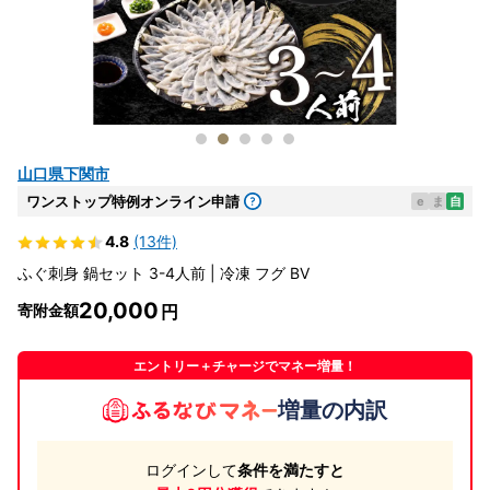
山口県下関市
ワンストップ特例オンライン申請
e
ま
自
4.8
(13件)
ふぐ刺身 鍋セット 3-4人前 | 冷凍 フグ BV
20,000
寄附金額
エントリー＋チャージでマネー増量！
増量の内訳
ログインして
条件を満たすと