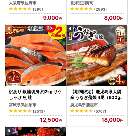
テ 400g（ほたて 帆立 貝柱
大阪府泉佐野市
北海道別海町
冷凍 ）
(396)
(2893)
9,000
8,000
訳あり 銀鮭切身 約2kg サケ
【期間限定】鹿児島県大隅
しゃけ 魚 鮭
産 うなぎ蒲焼 4尾（600g
） KN007-004-04-cp18
宮城県気仙沼市
鹿児島県鹿屋市
うなぎ 鰻 魚 惣菜 総菜
(2513)
(5767)
12,500
18,000