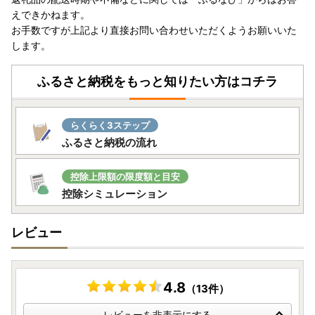
き、万が一不具合等がございましたら、大変お手数ではござ
えできかねます。
いますがお問い合わせ先までご連絡いただきますようお願い
お手数ですが上記より直接お問い合わせいただくようお願いいた
申し上げます。なお、お受け取りからお日にちが経過した後
します。
のご連絡につきましては対応いたしかねる場合がございます
のであらかじめご了承ください。
ふるさと納税をもっと知りたい方はコチラ
■返礼品と関係書類の発送について■
下関市では、返礼品と寄附金受領証明書やワンストップ特例
らくらく3ステップ
申請書などの関係書類は、別に発送しております。
ふるさと納税の流れ
発送スケジュールは以下になります。
控除上限額の限度額と目安
▼寄附金受領証明書
控除シミュレーション
入金確認後、1ヶ月程度で注文内容確認画面の【注文者情
報】に記載の住所に発送いたします。
お礼の特産品とは別にお送りいたします。
レビュー
※12月15日ご入金分までは年内に発送いたします。
※12月16日以降のお申込みに関しては、1月10日以降順次発
送いたします。
4.8
（13件）
▼ワンストップ特例申請書
レビューを非表示にする