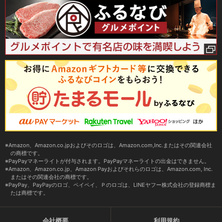
Amazon、Amazon.co.jpおよびそのロゴは、Amazon.com,Inc.またはその関連会社
の商標です。
PayPayマネーライトが付与されます。PayPayマネーライトの出金はできません。
Amazon、Amazon.co.jp、Amazon Payおよびそれらのロゴは、Amazon.com, Inc.
またはその関連会社の商標です。
PayPay、PayPayのロゴ、ペイペイ、Ｐのロゴは、LINEヤフー株式会社の登録商標ま
たは商標です。
会社概要
利用規約