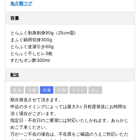
魚介類
フグ
容量
とらふぐ刺身刺身90g（25cm皿)
まふぐ鍋用切身300g
とらふぐ皮湯引き60g
とらふぐ干しヒレ3枚
すだちポン酢300ml
配送
常温
冷蔵
冷凍
定期
ギフト
のし
順次発送させて頂きます。
申込のタイミングによっては最大3ヶ月程度発送にお時間を
頂く場合がございます。
指定日・不在日のご要望には対応いたしかねます。あらかじ
めご了承ください。
万が一ご不在の場合は、不在票をご確認のうえご対応いただ