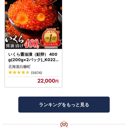
いくら醤油漬（鮭卵） 400
g(200g×2パック)_K022-
1676
北海道白糠町
(5674)
22,000
ランキングをもっと見る