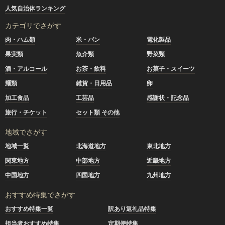
人気自治体ランキング
カテゴリでさがす
肉・ハム類
米・パン
電化製品
果実類
魚介類
野菜類
酒・アルコール
お茶・飲料
お菓子・スイーツ
麺類
雑貨・日用品
卵
加工食品
工芸品
感謝状・記念品
旅行・チケット
セット類 その他
地域でさがす
地域一覧
北海道地方
東北地方
関東地方
中部地方
近畿地方
中国地方
四国地方
九州地方
おすすめ特集でさがす
おすすめ特集一覧
訳あり返礼品特集
担当者おすすめ特集
定期便特集