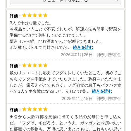
ワンストップ特例申請書は、受領証明書と共にお送りいたし
ます。
※住民票住所が返礼品の送付先と異なる場合は必ず備考欄に
3人で十分な量でした。
住民票住所をご記入ください。
冷凍品ということで不安でしたが、解凍方法も簡単で野菜を
※12月27日までご入金分までは年内に発送いたします。
準備するだけで美味しくいただけました。
※12月28日～12月31日ご入金分は年明けに発送いたします。
薄造りから鍋、ひれ酒までふぐを満喫できました。
1月10日のワンストップ特例制度の申請期限に間に合わない
ポン酢もボトルで同封されてお
...
続きを読む
可能性がございますので、『自治体マイページ』よりオンラ
2026年01月26日 神奈川県在住
インワンストップ申請をお勧めいたします。
【ワンストップ特例申請書提出先】
娘のリクエストに応えてフグを探していたところ、初めてこ
〒750-8521
ちらでフグを手配させていただきました。刺身をいただきま
山口県下関市南部町1番1号
したが、歯応えがとても良く、フグ初食の息子もパクパク食
下関市役所企画政策部企画課 ふるさと納税担当
べて3人で争奪戦になるほど。それだけ美
...
続きを読む
2025年11月15日 神奈川県在住
田舎から大阪万博を見物に出てくる私の父母にと申し込ん
だ。「フグは、冬だろう」という夫。ガンガンと冷房の効い
た部屋での鍋物も、万博の思い出とともに、これもいい思い