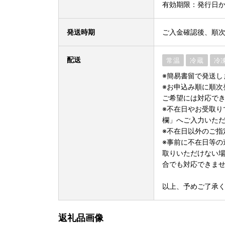
有効期限：発行日か
発送時期
ご入金確認後、順
配送
常温
冷蔵
冷
※簡易書留で発送し
※お申込み順に順次
ご希望には対応で
※不在日やお受取り
欄」へご入力いた
※不在日以外のご指
※事前に不在日等の
取りいただけない
合でも対応できま
以上、予めご了承
返礼品画像