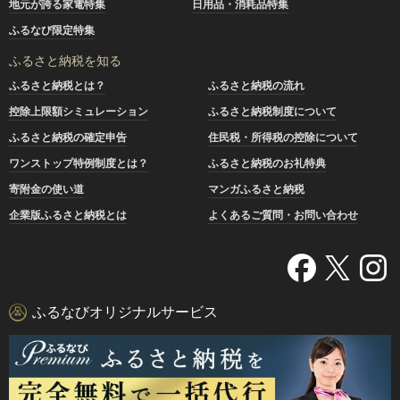
地元が誇る家電特集
日用品・消耗品特集
ふるなび限定特集
ふるさと納税を知る
ふるさと納税とは？
ふるさと納税の流れ
控除上限額シミュレーション
ふるさと納税制度について
ふるさと納税の確定申告
住民税・所得税の控除について
ワンストップ特例制度とは？
ふるさと納税のお礼特典
寄附金の使い道
マンガふるさと納税
企業版ふるさと納税とは
よくあるご質問・お問い合わせ
ふるなびオリジナルサービス