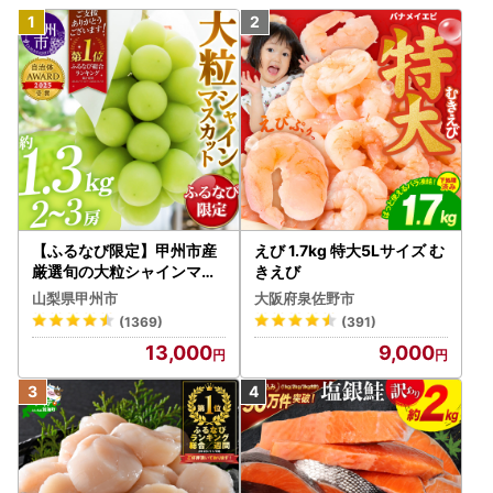
【ふるなび限定】甲州市産
えび 1.7kg 特大5Lサイズ む
厳選旬の大粒シャインマス
きえび
カット 約1.3kg 2～3房【2
山梨県甲州市
大阪府泉佐野市
026年発送】（MG）B12-
(1369)
(391)
472 FN-Limited-VO シャ
13,000
9,000
インマスカット フルーツ