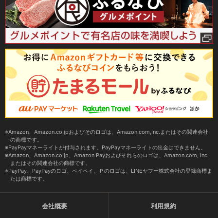
Amazon、Amazon.co.jpおよびそのロゴは、Amazon.com,Inc.またはその関連会社
の商標です。
PayPayマネーライトが付与されます。PayPayマネーライトの出金はできません。
Amazon、Amazon.co.jp、Amazon Payおよびそれらのロゴは、Amazon.com, Inc.
またはその関連会社の商標です。
PayPay、PayPayのロゴ、ペイペイ、Ｐのロゴは、LINEヤフー株式会社の登録商標ま
たは商標です。
会社概要
利用規約