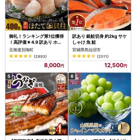
御礼！ランキング第1位獲得
訳あり 銀鮭切身 約2kg サケ
！高評価★4.9 訳あり ホタ
しゃけ 魚 鮭
テ 400g（ほたて 帆立 貝柱
北海道別海町
宮城県気仙沼市
冷凍 ）
(2893)
(2511)
8,000
12,500