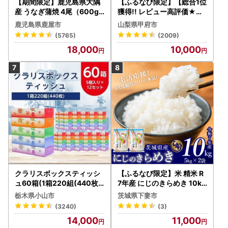
【期間限定】鹿児島県大隅
【ふるなび限定】【総合1位
産 うなぎ蒲焼 4尾（600g
獲得!! レビュー高評価★】
） KN007-004-04-cp18
〈2026年度配送分〉山梨
鹿児島県鹿屋市
山梨県甲府市
うなぎ 鰻 魚 惣菜 総菜
県産 シャインマスカット 2
(5765)
(2009)
～3房（1.0kg以上）シャイ
18,000
10,000
ン フルーツ FN-Limited-S
P
クラリスボックスティッシ
【ふるなび限定】米 精米 R
ュ60箱(1箱220組(440枚))
7年産 にじのきらめき 10kg
(5個入り×12セット)【配送
10月 FN-Limited-PR
栃木県小山市
茨城県下妻市
不可地域：離島・沖縄県】
(3240)
(3)
【1256759】
14,000
11,000