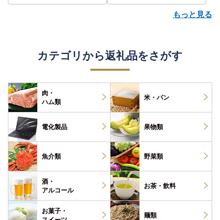
もっと見る
カテゴリから返礼品をさがす
肉・
米・パン
ハム類
電化製品
果物類
魚介類
野菜類
酒・
お茶・
飲料
アルコール
お菓子・
麺類
スイーツ