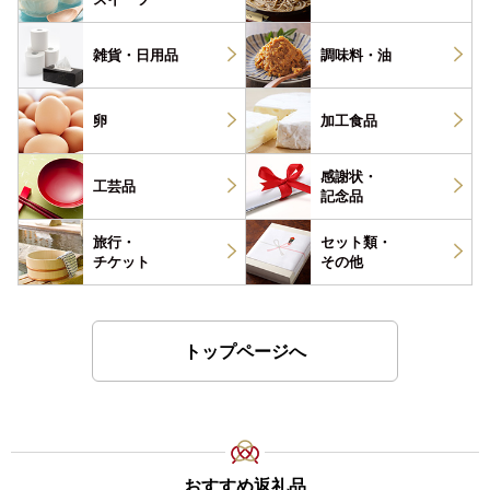
雑貨・
日用品
調味料・
油
卵
加工食品
感謝状・
工芸品
記念品
旅行・
セット類・
チケット
その他
トップページへ
おすすめ返礼品