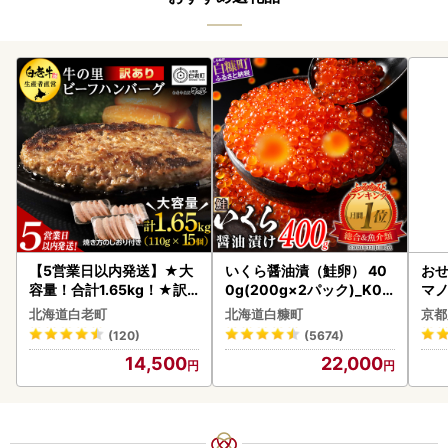
【5営業日以内発送】★大
いくら醤油漬（鮭卵） 40
おせ
容量！合計1.65kg！★訳
0g(200g×2パック)_K02
マノ
あり・牛の里ビーフハンバ
2-1676
北海道白老町
北海道白糠町
京都
ーグ(110ｇ5枚入）×3 AG
(120)
(5674)
058
14,500
22,000