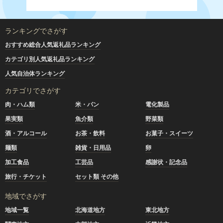
ランキングでさがす
おすすめ総合人気返礼品ランキング
カテゴリ別人気返礼品ランキング
人気自治体ランキング
カテゴリでさがす
肉・ハム類
米・パン
電化製品
果実類
魚介類
野菜類
酒・アルコール
お茶・飲料
お菓子・スイーツ
麺類
雑貨・日用品
卵
加工食品
工芸品
感謝状・記念品
旅行・チケット
セット類 その他
地域でさがす
地域一覧
北海道地方
東北地方