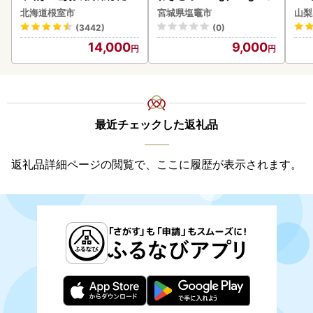
貝柱500g A-28002
BK1
北海道根室市
宮城県塩竈市
山梨
(3442)
(0)
14,000
9,000
最近チェックした返礼品
返礼品詳細ページの閲覧で、ここに履歴が表示されます。