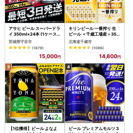
アサヒ ビール スーパードラ
キリンビール 一番搾り 生
イ 350ml×24本 (1ケース)
ビール ＜千歳工場産＞350
究極の辛口 ＜茨城工場＞ 缶
ml（24本）
茨城県守谷市
北海道千歳市
ビール Asahi superDRY お
(1879)
(1096)
酒
15,000
14,800
【1位獲得】ビール よなよ
ビール プレミアムモルツ 3