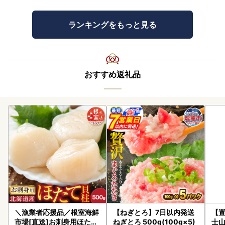
ランキングをもっと見る
おすすめ返礼品
＼漁業者応援品／根室海鮮
【ねぎとろ】7日以内発送
【置
市場[直送]お刺身用ほたて
ねぎとろ 500g(100g×5)
士山