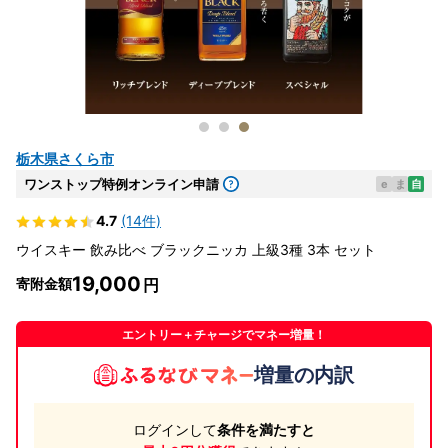
栃木県さくら市
ワンストップ特例オンライン申請
e
ま
自
4.7
(14件)
ウイスキー 飲み比べ ブラックニッカ 上級3種 3本 セット
19,000
寄附金額
エントリー＋チャージでマネー増量！
増量の内訳
ログインして
条件を満たすと