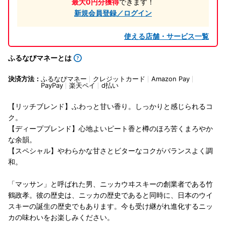
最大0円分獲得
できます！
新規会員登録／ログイン
使える店舗・サービス一覧
ふるなびマネーとは
決済方法：
ふるなびマネー
クレジットカード
Amazon Pay
PayPay
楽天ペイ
d払い
【リッチブレンド】ふわっと甘い香り。しっかりと感じられるコ
ク。
【ディープブレンド】心地よいピート香と樽のほろ苦くまろやか
な余韻。
【スペシャル】やわらかな甘さとビターなコクがバランスよく調
和。
「マッサン」と呼ばれた男、ニッカウヰスキーの創業者である竹
鶴政孝。彼の歴史は、ニッカの歴史であると同時に、日本のウイ
スキーの誕生の歴史でもあります。今も受け継がれ進化するニッ
カの味わいをお楽しみください。