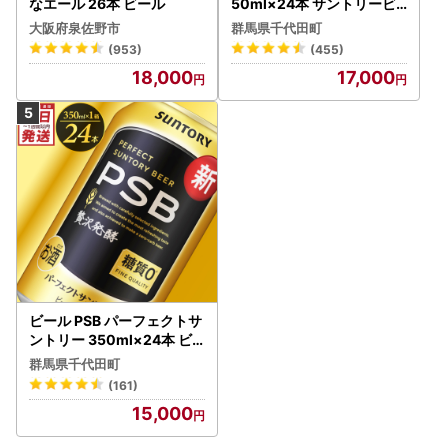
なエール 26本 ビール
50ml×24本 サントリービ
ール
大阪府泉佐野市
群馬県千代田町
(953)
(455)
18,000
17,000
ビール PSB パーフェクトサ
ントリー 350ml×24本 ビ
ール
群馬県千代田町
(161)
15,000