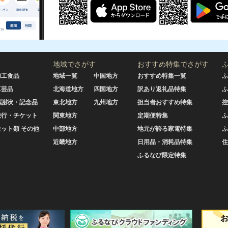
地域でさがす
おすすめ特集でさがす
加工食品
地域一覧
中国地方
おすすめ特集一覧
ふ
工芸品
北海道地方
四国地方
訳あり返礼品特集
ふ
感謝状・記念品
東北地方
九州地方
担当者おすすめ特集
控
旅行・チケット
関東地方
定期便特集
ふ
セット類 その他
中部地方
地元が誇る家電特集
ふ
近畿地方
日用品・消耗品特集
住
ふるなび限定特集