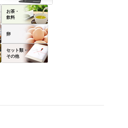
お茶・
飲料
卵
セット類・
その他