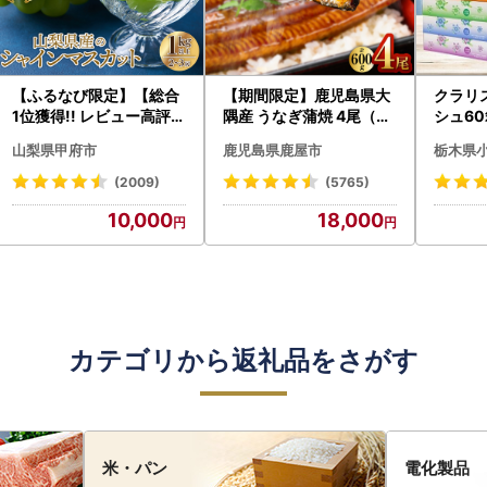
【ふるなび限定】【総合
【期間限定】鹿児島県大
クラリ
1位獲得!! レビュー高評価
隅産 うなぎ蒲焼 4尾（60
シュ60
★】〈2026年度配送分
0g） KN007-004-04-
0枚))
山梨県甲府市
鹿児島県鹿屋市
栃木県
〉山梨県産 シャインマス
cp18 うなぎ 鰻 魚 惣菜 総
ト)【
カット 2～3房（1.0kg以
菜
・沖縄県
(2009)
(5765)
上）シャイン フルーツ F
10,000
18,000
N-Limited-SP
カテゴリから返礼品をさがす
米・パン
電化製品