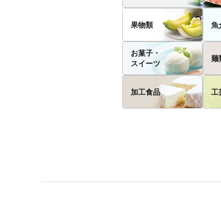
果物類
魚
お菓子・
麺
スイーツ
加工食品
工