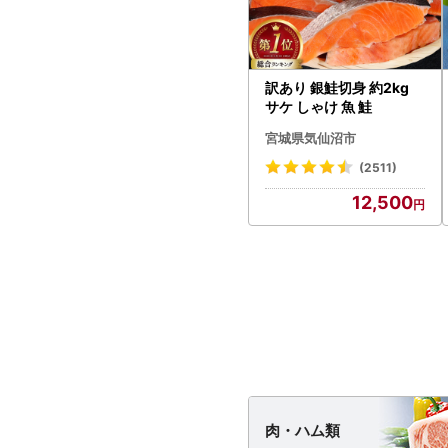
訳あり 銀鮭切身 約2kg
サケ しゃけ 魚 鮭
宮城県気仙沼市
(2511)
12,500
肉・
ハム類