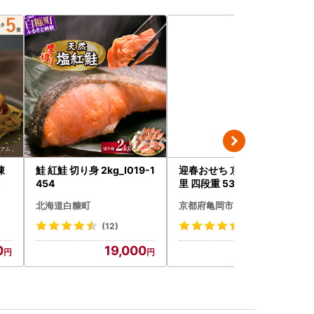
凍
鮭 紅鮭 切り身 2kg_I019-1
迎春おせち 京都三千院の
タ
454
里 四段重 53品 おせち 冷蔵
2027 先行予約
北海道白糠町
京都府亀岡市
(12)
(140)
0
19,000
81,000