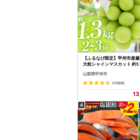
【ふるなび限定】甲州市産厳
大粒シャインマスカット 約1.3
～3房【2026年発送】（MG）
山梨県甲州市
472 FN-Limited-VO シャ
カット フルーツ
(1368)
13