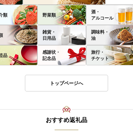
酒・
介類
野菜類
アルコール
雑貨・
調味料・
類
日用品
油
感謝状・
旅行・
芸品
記念品
チケット
トップページへ
おすすめ返礼品