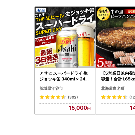
アサヒ スーパードライ 生
【5営業日以内発
ジョッキ缶 340ml × 24本
容量！合計1.65k
(1ケース) ＜茨城工場＞ 缶
あり・牛の里ビー
茨城県守谷市
北海道白老町
ビール お酒 Asahi 守谷市
ーグ(110ｇ5枚入
058
(302)
(1
15,000
1