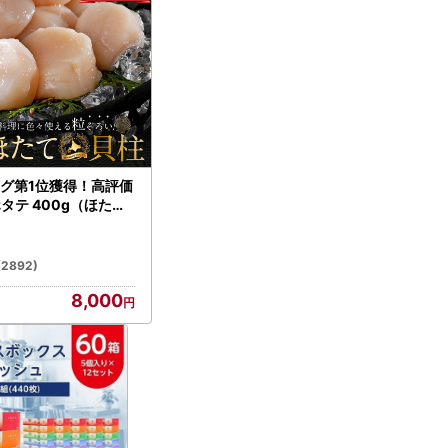
グ第1位獲得！高評価
ホタテ 400g（ほたて
）
(2892)
8,000