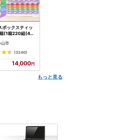
スボックスティッ
箱(1箱220組(44
(5個入り×12セッ
小山市
配送不可地域：離島
】【1256759】
(3240)
14,000
もっと見る