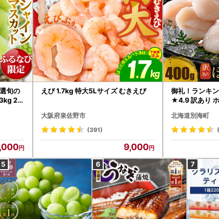
選旬の
えび 1.7kg 特大5Lサイズ むきえび
御礼！ランキン
kg 2
★4.9 訳あり 
B12-
帆立 貝柱 冷凍 
大阪府泉佐野市
北海道別海町
インマス
(391)
,000
9,000