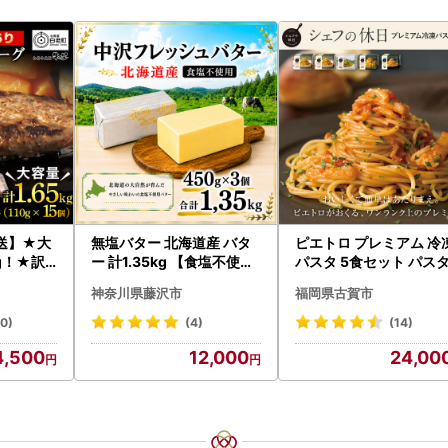
送】★大
無塩バター 北海道産 バタ
ピエトロ プレミアム 冷
g！★訳
ー 計1.35kg 【食塩不使用
パスタ 5食セット パス
フハンバ
】
神奈川県藤沢市
福岡県古賀市
）×3 AG
20)
(4)
(14)
4,500
12,000
24,00