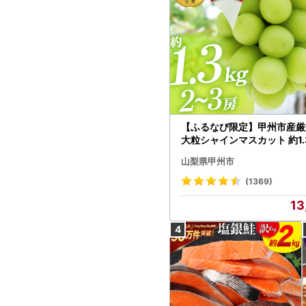
【ふるなび限定】甲州市産厳
大粒シャインマスカット 約1.3
～3房【2026年発送】（MG）
山梨県甲州市
472 FN-Limited-VO シャ
カット フルーツ
(1369)
13