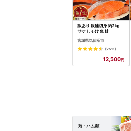
訳あり 銀鮭切身 約2kg
サケ しゃけ 魚 鮭
宮城県気仙沼市
(2511)
12,500
肉・
ハム類