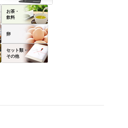
お茶・
飲料
卵
セット類・
その他