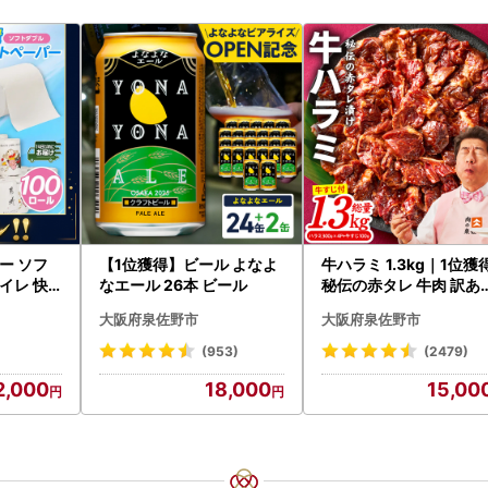
ー ソフ
【1位獲得】ビール よなよ
牛ハラミ 1.3kg｜1位獲
トイレ 快
なエール 26本 ビール
秘伝の赤タレ 牛肉 訳あ
0-R〕
焼肉 BBQ
大阪府泉佐野市
大阪府泉佐野市
(953)
(2479)
2,000
18,000
15,00