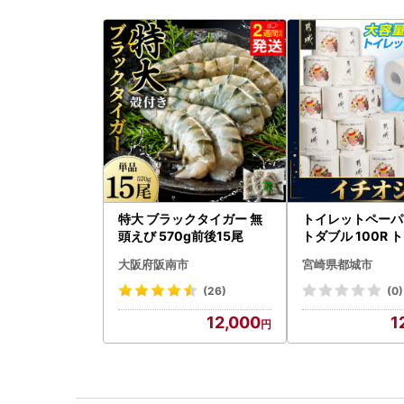
特大 ブラックタイガー 無
トイレットペーパ
頭えび 570g前後15尾
トダブル 100R 
速〔12-I5-TP10
大阪府阪南市
宮崎県都城市
(26)
(0)
12,000
1