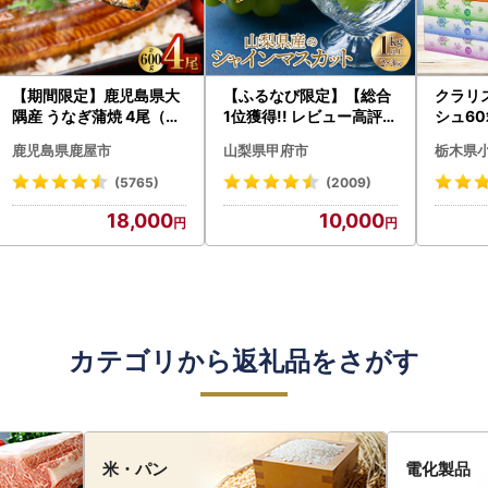
【期間限定】鹿児島県大
【ふるなび限定】【総合
クラリ
隅産 うなぎ蒲焼 4尾（60
1位獲得!! レビュー高評価
シュ60
0g） KN007-004-04-
★】〈2026年度配送分
0枚))
鹿児島県鹿屋市
山梨県甲府市
栃木県
cp18 うなぎ 鰻 魚 惣菜 総
〉山梨県産 シャインマス
ト)【
菜
カット 2～3房（1.0kg以
・沖縄県
(5765)
(2009)
上）シャイン フルーツ F
18,000
10,000
N-Limited-SP
カテゴリから返礼品をさがす
米・パン
電化製品