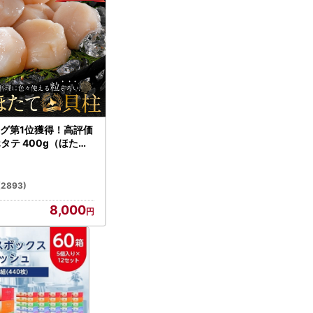
グ第1位獲得！高評価
ホタテ 400g（ほたて
）
(2893)
8,000