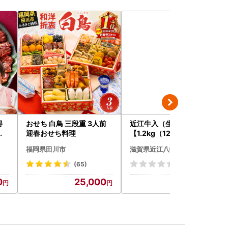
得
おせち 白鳥 三段重 3人前
近江牛入（生）ハンバーグ
り
迎春おせち料理
【1.2kg（120ｇ×10個）
】【AG09W】
福岡県田川市
滋賀県近江八幡市
(65)
(0)
0
25,000
13,000