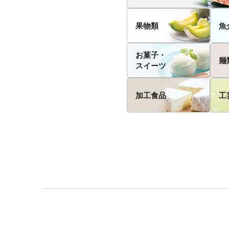
果物類
魚
お菓子・
麺
スイーツ
加工食品
工