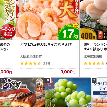
選旬の
えび 1.7kg 特大5Lサイズ むきえび
御礼！ランキン
kg 2
★4.9 訳あり 
B12-
帆立 貝柱 冷凍 
大阪府泉佐野市
北海道別海町
インマス
(391)
,000
9,000