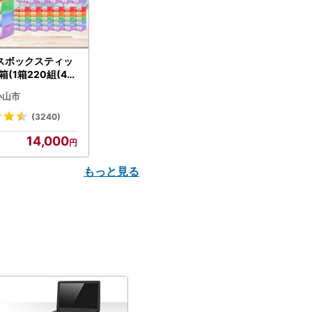
スボックスティッ
箱(1箱220組(44
(5個入り×12セッ
小山市
配送不可地域：離島
】【1256759】
(3240)
14,000
もっと見る