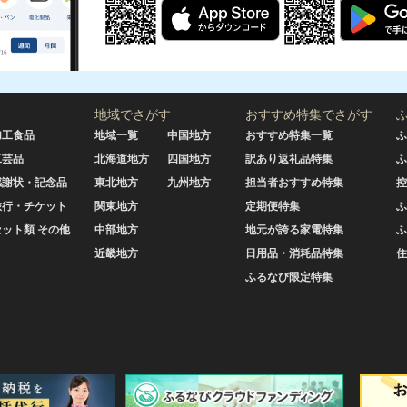
地域でさがす
おすすめ特集でさがす
加工食品
地域一覧
中国地方
おすすめ特集一覧
ふ
工芸品
北海道地方
四国地方
訳あり返礼品特集
ふ
感謝状・記念品
東北地方
九州地方
担当者おすすめ特集
控
旅行・チケット
関東地方
定期便特集
ふ
セット類 その他
中部地方
地元が誇る家電特集
ふ
近畿地方
日用品・消耗品特集
住
ふるなび限定特集