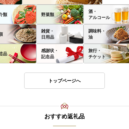
酒・
介類
野菜類
アルコール
雑貨・
調味料・
類
日用品
油
感謝状・
旅行・
芸品
記念品
チケット
トップページへ
おすすめ返礼品