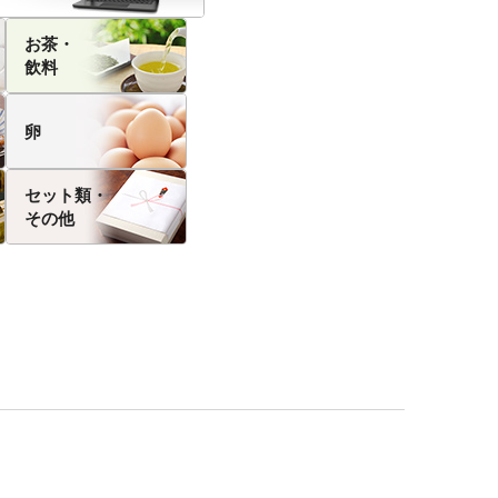
お茶・
飲料
卵
セット類・
その他