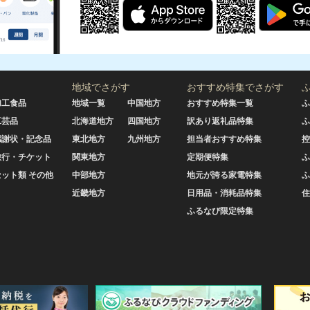
地域でさがす
おすすめ特集でさがす
加工食品
地域一覧
中国地方
おすすめ特集一覧
ふ
工芸品
北海道地方
四国地方
訳あり返礼品特集
ふ
感謝状・記念品
東北地方
九州地方
担当者おすすめ特集
控
旅行・チケット
関東地方
定期便特集
ふ
セット類 その他
中部地方
地元が誇る家電特集
ふ
近畿地方
日用品・消耗品特集
住
ふるなび限定特集