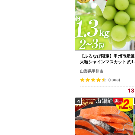
【ふるなび限定】甲州市産厳
大粒シャインマスカット 約1.3
～3房【2026年発送】（MG）
山梨県甲州市
472 FN-Limited-VO シャ
カット フルーツ
(1368)
13