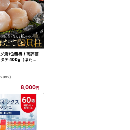
グ第1位獲得！高評価
ホタテ 400g（ほたて
）
(2892)
8,000