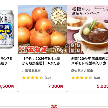
レモン7％
【予約：2026年9月上旬
創業120余年 老舗精肉
氷結 チュ
から順次発送】JAきたみ
スギモト 松阪牛入り 煮
らい産 玉ねぎ Lサイズ 10k
み ハンバーグ 110g×4
北海道北見市
愛知県名古屋市
g ( タマネギ たまねぎ 野菜
惣菜 お取り寄せ グルメ 
)【210-0003-2026】
ンバーグ 冷凍
(69)
(60)
3,500
7,000
5,00