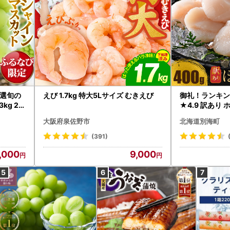
選旬の
えび 1.7kg 特大5Lサイズ むきえび
御礼！ランキン
kg 2
★4.9 訳あり 
B12-
帆立 貝柱 冷凍 
大阪府泉佐野市
北海道別海町
インマス
(391)
,000
9,000