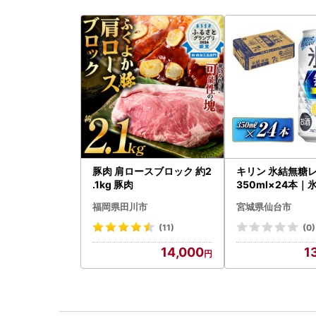
豚肉 肩ロースブロック 約2
キリン 氷結無糖
.1kg 豚肉
350ml×24本｜
ーハイ 仙台市
福岡県田川市
宮城県仙台市
(11)
(0)
14,000
1