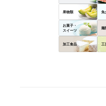
果物類
魚
お菓子・
麺
スイーツ
加工食品
工