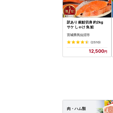
訳あり 銀鮭切身 約2kg
サケ しゃけ 魚 鮭
宮城県気仙沼市
(2510)
12,500
肉・
ハム類