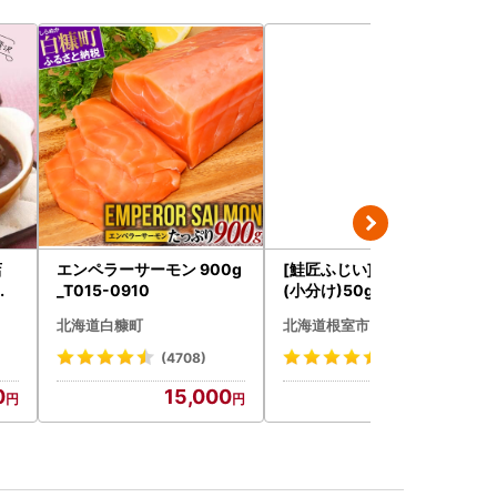
店
エンペラーサーモン 900g
[鮭匠ふじい]いくら醤油漬
込
_T015-0910
(小分け)50g×4P A-4209
枚
5
北海道白糠町
北海道根室市
ハ
(4708)
(2251)
0
15,000
14,000