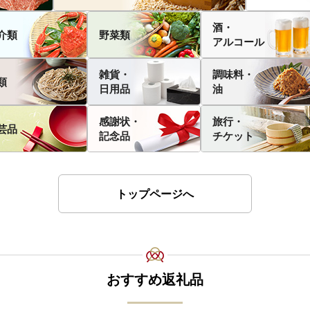
酒・
介類
野菜類
アルコール
雑貨・
調味料・
類
日用品
油
感謝状・
旅行・
芸品
記念品
チケット
トップページへ
おすすめ返礼品