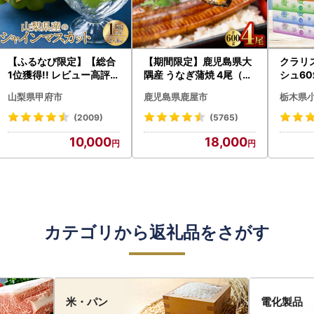
【ふるなび限定】【総合
【期間限定】鹿児島県大
クラリ
1位獲得!! レビュー高評価
隅産 うなぎ蒲焼 4尾（60
シュ60
★】〈2026年度配送分
0g） KN007-004-04-
0枚))
山梨県甲府市
鹿児島県鹿屋市
栃木県
〉山梨県産 シャインマス
cp18 うなぎ 鰻 魚 惣菜 総
ト)【
カット 2～3房（1.0kg以
菜
・沖縄県
(2009)
(5765)
上）シャイン フルーツ F
10,000
18,000
N-Limited-SP
カテゴリから返礼品をさがす
米・パン
電化製品