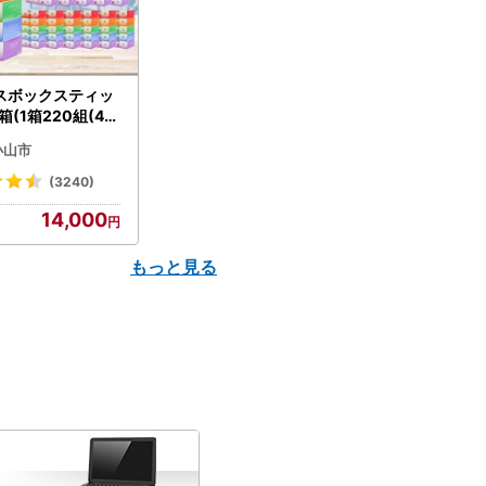
スボックスティッ
箱(1箱220組(44
(5個入り×12セッ
小山市
配送不可地域：離島
】【1256759】
(3240)
14,000
もっと見る