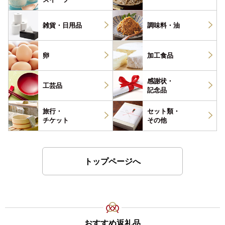
雑貨・
日用品
調味料・
油
卵
加工食品
感謝状・
工芸品
記念品
旅行・
セット類・
チケット
その他
トップページへ
おすすめ返礼品