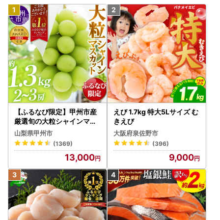
【ふるなび限定】甲州市産
えび 1.7kg 特大5Lサイズ む
厳選旬の大粒シャインマス
きえび
カット 約1.3kg 2～3房【2
山梨県甲州市
大阪府泉佐野市
026年発送】（MG）B12-
(1369)
(396)
472 FN-Limited-VO シャ
13,000
9,000
インマスカット フルーツ