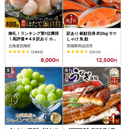
御礼！ランキング第1位獲得
訳あり 銀鮭切身 約2kg サケ
！高評価★4.9 訳あり ホタ
しゃけ 魚 鮭
テ 400g（ほたて 帆立 貝柱
北海道別海町
宮城県気仙沼市
冷凍 ）
(2893)
(2513)
8,000
12,500