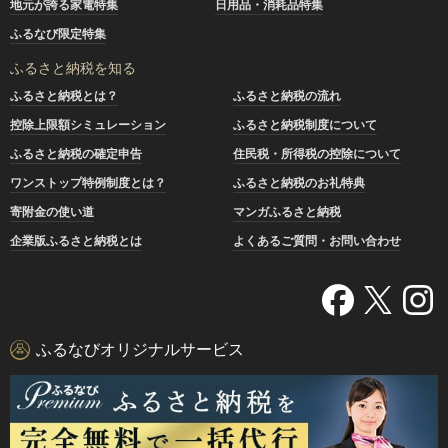
地元が誇る家電特集
日用品・消耗品特集
ふるなび限定特集
ふるさと納税を知る
ふるさと納税とは？
ふるさと納税の流れ
控除上限額シミュレーション
ふるさと納税制度について
ふるさと納税の確定申告
住民税・所得税の控除について
ワンストップ特例制度とは？
ふるさと納税のお礼特典
寄附金の使い道
マンガふるさと納税
企業版ふるさと納税とは
よくあるご質問・お問い合わせ
ふるなびオリジナルサービス