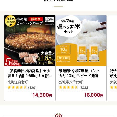
【5営業日以内発送】★大
米 精米 令和7年産 コシヒ
特大
容量！合計1.65kg！★訳
カリ 10kg スピード発送
頭え
あり・牛の里ビーフハンバ
北海道白老町
茨城県八千代町
大阪
ーグ(110ｇ5枚入）×3 AG
(120)
(338)
058
14,500
16,000