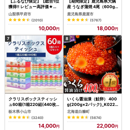
【ふるなび限定】【総合1位
【期間限定】鹿児島県大隅
獲得!! レビュー高評価★】
産 うなぎ蒲焼 4尾（600g
〈2026年度配送分〉山梨
） KN007-004-04-cp18
山梨県甲府市
鹿児島県鹿屋市
県産 シャインマスカット 2
うなぎ 鰻 魚 惣菜 総菜
(2010)
(5767)
～3房（1.0kg以上）シャイ
10,000
18,000
ン フルーツ FN-Limited-S
P
クラリスボックスティッシ
いくら醤油漬（鮭卵） 400
ュ60箱(1箱220組(440枚))
g(200g×2パック)_K022-
(5個入り×12セット)【配送
1676
栃木県小山市
北海道白糠町
不可地域：離島・沖縄県】
(3240)
(5674)
【1256759】
14,000
22,000