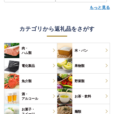
もっと見る
カテゴリから返礼品をさがす
肉・
米・パン
ハム類
電化製品
果物類
魚介類
野菜類
酒・
お茶・
飲料
アルコール
お菓子・
麺類
スイーツ