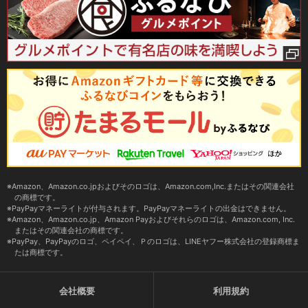
Amazon、Amazon.co.jpおよびそのロゴは、Amazon.com,Inc.またはその関連会社
の商標です。
PayPayマネーライトが付与されます。PayPayマネーライトの出金はできません。
Amazon、Amazon.co.jp、Amazon Payおよびそれらのロゴは、Amazon.com, Inc.
またはその関連会社の商標です。
PayPay、PayPayのロゴ、ペイペイ、Ｐのロゴは、LINEヤフー株式会社の登録商標ま
たは商標です。
会社概要
利用規約