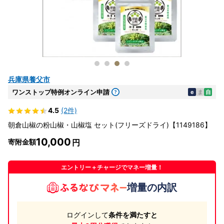
兵庫県養父市
ワンストップ特例オンライン申請
e
ま
自
4.5
(2件)
朝倉山椒の粉山椒・山椒塩 セット(フリーズドライ)【1149186】
10,000
寄附金額
エントリー＋チャージでマネー増量！
増量の内訳
ログインして
条件を満たすと