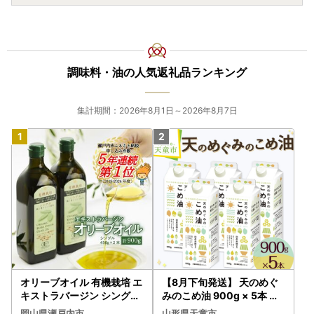
調味料・油の人気返礼品ランキング
集計期間：2026年8月1日～2026年8月7日
オリーブオイル 有機栽培 エ
【8月下旬発送】 天のめぐ
キストラバージン シングル
みのこめ油 900g × 5本 米
2本 オリーブオイル
油
岡山県瀬戸内市
山形県天童市