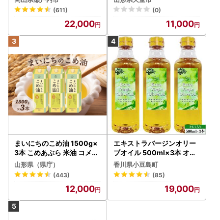
(611)
(0)
22,000
11,000
まいにちのこめ油 1500g×
エキストラバージンオリー
3本 こめあぶら 米油 コメ油
ブオイル 500ml×3本 オリ
揚げ物 炒め物 サラダ 山形
ーブオイル 食用油
山形県（県庁）
香川県小豆島町
県 食用油 食用オイル 調理
(443)
(85)
油 油 食品 山形県 F2Y-173
12,000
19,000
0