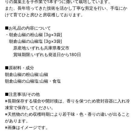
りの腐葉土を手作業で1本ずつに撒いて栽培しています。
また、長年培ってきた技術を活かし丁寧な剪定を行い、手塩にか
けて育てひと房ひと房収穫しております。
■お礼品の内容について
・朝倉山椒の粉山椒 [3g×3袋]
朝倉山椒の山椒塩 [3g×3袋]
原産地:いずれも兵庫県養父市
賞味期限:いずれも発送日から180日
■原材料・成分
朝倉山椒の粉山椒:山椒
朝倉山椒の山椒塩:山椒・食塩
■注意事項/その他
※長期保存する場合や開封後は、香りを保つため密封容器に入れ冷
凍室で保存してください。
※天然物のため収穫時期により若干味・色・香りの違いが出ること
があります。
※画像はイメージです。