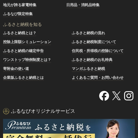
地元が誇る家電特集
日用品・消耗品特集
ふるなび限定特集
ふるさと納税を知る
ふるさと納税とは？
ふるさと納税の流れ
控除上限額シミュレーション
ふるさと納税制度について
ふるさと納税の確定申告
住民税・所得税の控除について
ワンストップ特例制度とは？
ふるさと納税のお礼特典
寄附金の使い道
マンガふるさと納税
企業版ふるさと納税とは
よくあるご質問・お問い合わせ
ふるなびオリジナルサービス