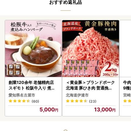
おすすめ返礼品
創業120余年 老舗精肉店
＜黄金豚＞ブランドポーク
牛肉
スギモト 松阪牛入り 煮込
北海道 豚ひき肉 普通挽き
9種
み ハンバーグ 110g×4枚
200g 10パック 計2kg
-0
愛知県名古屋市
北海道伊達市
宮崎
惣菜 お取り寄せ グルメ ハ
シ!
(60)
(23)
ンバーグ 冷凍
5,000
13,000