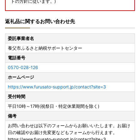
トの方針に従います。)
◆送付先
返礼品に関するお問い合わせ先
〒667-0198
兵庫県養父市広谷250-1
養父市役所 商工観光課
委託事業者名
養父市ふるさと納税サポートセンター
電話番号
0570-028-126
ホームページ
https://www.furusato-support.jp/contact?site=3
受付時間
平日10時～17時(祝祭日・特定休業期間を除く)
備考
お問い合わせは以下のフォームからお願いいたします。お届け
日の確認やお届け先変更などもフォームから行えます。
https://www.furusato-support.jp/contact?site=3