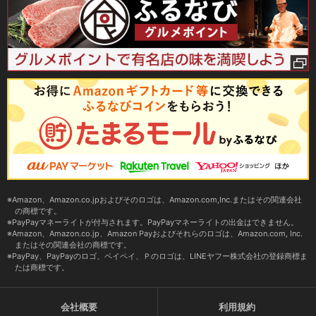
Amazon、Amazon.co.jpおよびそのロゴは、Amazon.com,Inc.またはその関連会社
の商標です。
PayPayマネーライトが付与されます。PayPayマネーライトの出金はできません。
Amazon、Amazon.co.jp、Amazon Payおよびそれらのロゴは、Amazon.com, Inc.
またはその関連会社の商標です。
PayPay、PayPayのロゴ、ペイペイ、Ｐのロゴは、LINEヤフー株式会社の登録商標ま
たは商標です。
会社概要
利用規約