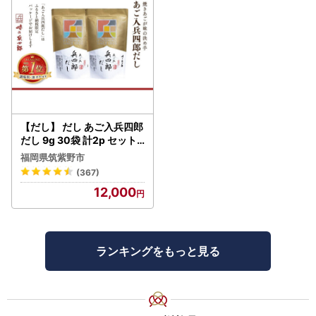
【だし】 だし あご入兵四郎
だし 9g 30袋 計2p セット
21760217
福岡県筑紫野市
(367)
12,000
ランキングをもっと見る