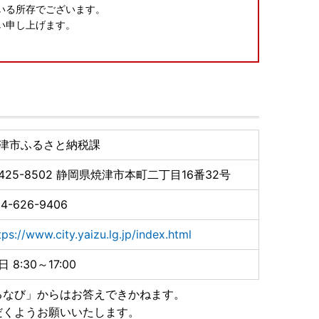
いる所存でございます。
願い申し上げます。
請アプリ「IAM」新登場！
るために、焼津市ではスマートフォンのみで完結できる
津市ふるさと納税課
ら「IAM（アイアム）」アプリのダウンロードが必要です
425-8502
静岡県焼津市本町二丁目16番32号
ともなう影響について
の休業・営業時間短縮等の影響により、お礼品の配送に
4-626-9406
は、ご容赦ください。
tps://www.city.yaizu.lg.jp/index.html
日 8:30～17:00
が生じる可能性がございます。
ご理解を賜りますようお願いいたします。
るなび」からはお答えできかねます。
だくようお願いいたします。