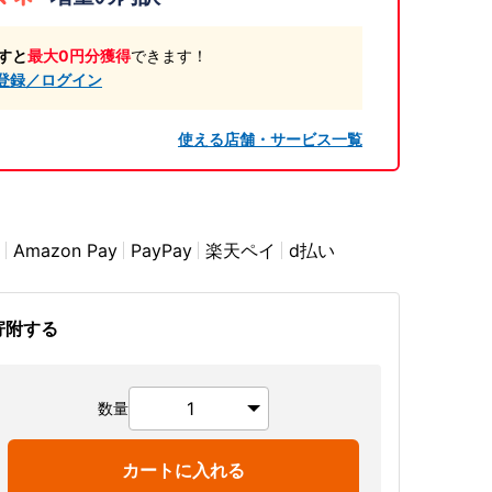
すと
最大0円分獲得
できます！
登録／ログイン
使える店舗・サービス一覧
Amazon Pay
PayPay
楽天ペイ
d払い
寄附する
数量
カートに入れる