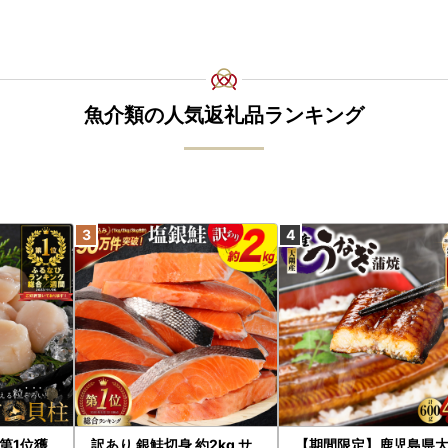
※ふるさと納税サイトを騙る詐欺サイトが増えて
されています。
お礼品の寄付金額を割引や値引き等することは
い。
(焼津市ふるさと納税課：054-626-9406)
魚介類の人気返礼品ランキング
第1位獲
訳あり 銀鮭切身 約2kg サ
【期間限定】鹿児島県