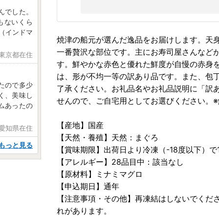
んでした。
もないくら
（インドマ
焼津の船元が選んだ逸品をお届けします。天
一番贅沢な部位です。主にお寿司屋さんなど
 東京都在住
す。鮮やかな赤色と優れた鮮度が自慢の赤身
は、形が不均一等の訳あり品です。また、包
たので多少
了承ください。お礼品名やお礼品説明に「訳
く、美味し
せんので、ご自宅用としてお選びください。
ムあったの
【産地】国産
 愛知県在住
【天然・養殖】天然：まぐろ
もっと見る
【賞味期限】出荷日より冷凍（-18度以下）で
【アレルギー】28品目中：該当なし
【原材料】ミナミマグロ
【申込期日】通年
【注意事項・その他】再凍結はしないでくだ
れがあります。