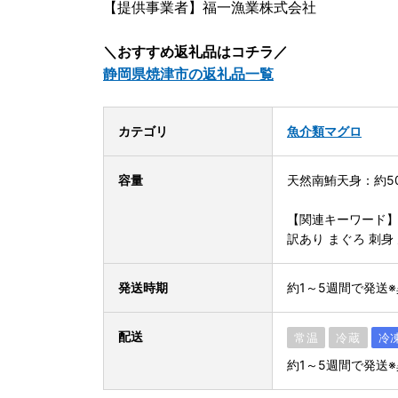
【提供事業者】福一漁業株式会社
＼おすすめ返礼品はコチラ／
静岡県焼津市の返礼品一覧
カテゴリ
魚介類
マグロ
容量
天然南鮪天身：約50
【関連キーワード
訳あり まぐろ 刺身 
発送時期
約1～5週間で発送
配送
常温
冷蔵
冷
約1～5週間で発送