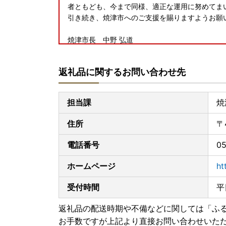
者ともども、今まで同様、適正な運用に努めてま
引き続き、焼津市へのご支援を賜りますようお
焼津市長 中野 弘道
■
ワンストップ特例申請が完全ペーパーレス！！申
返礼品に関するお問い合わせ先
ふるさと納税をいただいた皆様のご負担を軽減す
アプリ「IAM」が誕生いたしました。
※申請には「マイナンバーカード」が必要です
担当課
焼
※App Store もしくは Google Play か
住所
〒
■天候状況や宅配業者の休業・営業時間短縮等に
積雪等の天候状況や、年末年始における宅配業者
電話番号
05
遅れが発生する可能性があります。
上記の事情によりお礼品の到着が遅延となる場合
ホームページ
ht
■お礼品配送の遅れについて
受付時間
平
緊急事態宣言の影響によりお礼品の配送に遅れ
ご迷惑をおかけする場合があると思いますが、
返礼品の配送時期や不備などに関しては「ふ
お手数ですが上記より直接お問い合わせいた