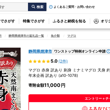
よくあるご質問・お問い合わせ
リでさがす
特集でさがす
ふるさと納税を知る
オリ
方
静岡県焼津市の返礼品一覧
魚介類
マグロ
静岡県焼津市
ワンストップ特例オンライン申請
5.0
(2件)
マグロ 赤身 訳あり 刺身 ミナミマグロ 天身 約500g 
年末企画 訳あり (a10-1078)
11,000
寄附金額
エントリー＋チ