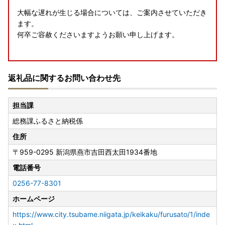
大幅な遅れが生じる場合については、ご案内させていただき
ます。
何卒ご容赦くださいますようお願い申し上げます。
【返礼品追加のお知らせ】
返礼品に関するお問い合わせ先
燕市へ応援いただき誠にありがとうございます✨✨😆✨✨
皆さまからのお声をいただき、燕市ではふるなびに掲載して
担当課
おります返礼品を随時追加しております✨✨✨
総務課ふるさと納税係
キッチン用品やテーブルウェア等、燕市の技術を用いた返礼
住所
品をご用意しております。
〒959-0295
新潟県燕市吉田西太田1934番地
皆さまの生活を豊かにする魅力的なラインナップとなってお
りますので、ぜひご覧ください！😄✨
電話番号
0256-77-8301
ホームページ
【2023年9月16日放送の情報番組「サタデープラス」の人
気コーナー『ひたすら試してランキング』で「全自動コーヒ
https://www.city.tsubame.niigata.jp/keikaku/furusato/1/inde
ーメーカー（3杯用）」が総合第1位に選ばれました！】