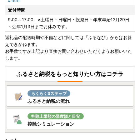
x.html
受付時間
全自動コーヒーメーカー 3カップ
9:00～17:00 ※土曜日・日曜日・祝祭日・年末年始12月29日
～翌年1月3日までお休みです。
返礼品の配送時期や不備などに関しては「ふるなび」からはお答
【TBS系日曜劇場「グランメゾン東京」で燕市のカトラリー
えできかねます。
が使用されました‼】
お手数ですが上記より直接お問い合わせいただくようお願いいた
します。
2019年に放送されたTBS系日曜劇場「グランメゾン東
京」にて、燕市産のカトラリーが評価され、第4話（2019年
ふるさと納税をもっと知りたい方はコチラ
11月10日放送）から、こだわりの主人公のレストランの小道
具として使用されました。
「グランメゾン東京」に認められたカトラリーと同様に、
らくらく3ステップ
優れたデザイン・品質を有するカトラリーを揃えていますの
ふるさと納税の流れ
で、ぜひご覧ください。
燕市を応援いただいた方に「職人の技」でお返しします。
控除上限額の限度額と目安
※「グランメゾン東京」・・・ 主人公のシェフが三ツ星レ
控除シミュレーション
ストランを目指す物語