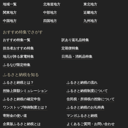
地域一覧
北海道地方
東北地方
関東地方
中部地方
近畿地方
中国地方
四国地方
九州地方
おすすめ特集でさがす
おすすめ特集一覧
訳あり返礼品特集
担当者おすすめ特集
定期便特集
地元が誇る家電特集
日用品・消耗品特集
ふるなび限定特集
ふるさと納税を知る
ふるさと納税とは？
ふるさと納税の流れ
控除上限額シミュレーション
ふるさと納税制度について
ふるさと納税の確定申告
住民税・所得税の控除について
ワンストップ特例制度とは？
ふるさと納税のお礼特典
寄附金の使い道
マンガふるさと納税
企業版ふるさと納税とは
よくあるご質問・お問い合わせ