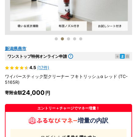
新潟県燕市
ワンストップ特例オンライン申請
e
ま
自
4.5
(17件)
ワイパースティック型クリーナー フキトリッシュα レッド (TC-
5165R)
24,000
寄附金額
エントリー＋チャージでマネー増量！
増量の内訳