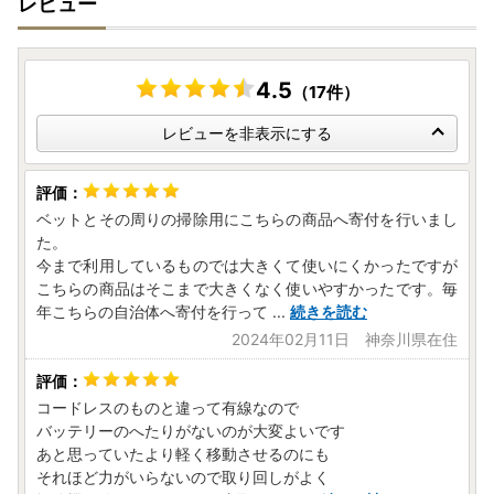
レビュー
【お問い合わせ】
燕市役所総務課 ふるさと納税係
4.5
（17件）
電話番号 0256-77-8301 または 0256-94-7120
受付時間 9時00分～17時00分(土曜・日曜・祝日・年末年
レビューを非表示にする
始を除く)
住所 〒959-0295 新潟県燕市吉田西太田1934番地
ベットとその周りの掃除用にこちらの商品へ寄付を行いまし
た。
今まで利用しているものでは大きくて使いにくかったですが
こちらの商品はそこまで大きくなく使いやすかったです。毎
年こちらの自治体へ寄付を行って
...
続きを読む
2024年02月11日 神奈川県在住
コードレスのものと違って有線なので
バッテリーのへたりがないのが大変よいです
あと思っていたより軽く移動させるのにも
それほど力がいらないので取り回しがよく