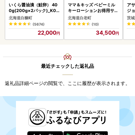
いくら醤油漬（鮭卵） 40
ママ＆キッズ ベビーミル
アサ
0g(200g×2パック)_K02
キーローションお得用サイ
ジョ
2-1676
ズ 380ml 2本セット CH21
(1ケース)
北海道白糠町
北海道白老町
茨城
0
ビー
(5674)
(10)
22,000
34,500
最近チェックした返礼品
返礼品詳細ページの閲覧で、ここに履歴が表示されます。