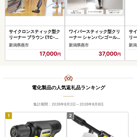
サイクロンスティック型ク
ワイパースティック型クリ
サ
リーナー ブラウン (TC-51
ーナー シャンパンゴール
リー
07BR)
ド (TC-5148G)
イト
新潟県燕市
新潟県燕市
新潟
17,000
37,000
電化製品の人気返礼品ランキング
集計期間：2026年8月2日～2026年8月8日