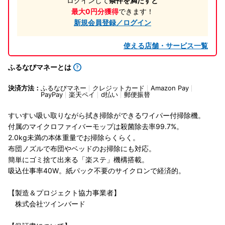
ログインして
条件を満たすと
最大0円分獲得
できます！
新規会員登録／ログイン
使える店舗・サービス一覧
ふるなびマネーとは
決済方法：
ふるなびマネー
クレジットカード
Amazon Pay
PayPay
楽天ペイ
d払い
郵便振替
すいすい吸い取りながら拭き掃除ができるワイパー付掃除機。
付属のマイクロファイバーモップは殺菌除去率99.7%。
2.0kg未満の本体重量でお掃除らくらく。
布団ノズルで布団やベッドのお掃除にも対応。
簡単にゴミ捨て出来る「楽ステ」機構搭載。
吸込仕事率40W。紙パック不要のサイクロンで経済的。
【製造＆プロジェクト協力事業者】
株式会社ツインバード