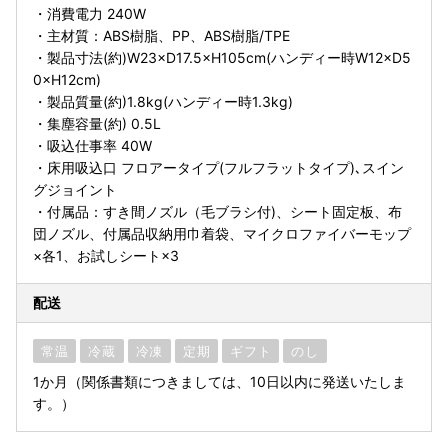
・消費電力 240W
・主材質：ABS樹脂、PP、ABS樹脂/TPE
・製品寸法(約)W23×D17.5×H105cm(ハンディー時W12×D5
0×H12cm)
・製品質量(約)1.8kg(ハンディー時1.3kg)
・集塵容量(約) 0.5L
・吸込仕事率 40W
・床用吸込口 フロアータイプ(フルフラットタイプ)､スイン
グジョイント
・付属品：すき間ノズル（毛ブラシ付)、シート固定板、布
団ノズル、付属品収納用巾着袋、マイクロファイバーモップ
×各1、お試しシート×3
配送
常温
冷蔵
冷凍
定期
ギフト
のし
1か月（関係書類につきましては、10日以内に発送いたしま
す。）