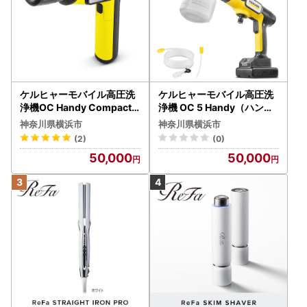
ケルヒャーモバイル高圧洗
ケルヒャーモバイル高圧洗
浄機OC Handy Compact
浄機 OC 5 Handy（ハンデ
（ハンディエア） APV000
ィジェット） APV0006
神奈川県横浜市
神奈川県横浜市
7
(2)
(0)
50,000
50,000