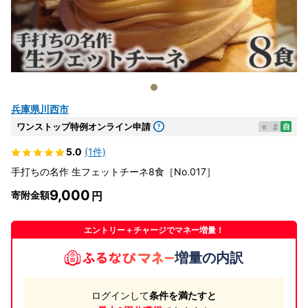
兵庫県川西市
ワンストップ特例オンライン申請
e
ま
自
5.0
(1件)
手打ちの名作 生フェットチーネ8食［No.017］
9,000
寄附金額
エントリー＋チャージでマネー増量！
増量の内訳
ログインして
条件を満たすと