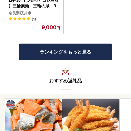
ZH-37.【つるっとコシある
】三輪素麺 三輪の糸 30
束 (C-1.5K)
奈良県桜井市
(1)
9,000
ランキングをもっと見る
おすすめ返礼品