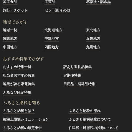
加工食品
工芸品
感謝状・記念品
旅行・チケット
セット類 その他
地域でさがす
地域一覧
北海道地方
東北地方
関東地方
中部地方
近畿地方
中国地方
四国地方
九州地方
おすすめ特集でさがす
おすすめ特集一覧
訳あり返礼品特集
担当者おすすめ特集
定期便特集
地元が誇る家電特集
日用品・消耗品特集
ふるなび限定特集
ふるさと納税を知る
ふるさと納税とは？
ふるさと納税の流れ
控除上限額シミュレーション
ふるさと納税制度について
ふるさと納税の確定申告
住民税・所得税の控除について