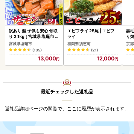
訳あり 鮭 子供も安心 骨取
エビフライ 25尾 | エビフ
黒毛
り 2.1kg [ 宮城県 塩竈市 ]
ライ
り
鮭
宮城県塩竈市
福岡県須恵町
京都
(135)
(21)
13,000
12,000
最近チェックした返礼品
返礼品詳細ページの閲覧で、ここに履歴が表示されます。