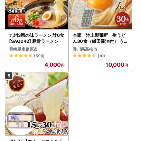
九州3県の味ラーメン 計6食
本家 池上製麺所 生うど
[SAQ042] 豚骨ラーメン
ん30食（鎌田醤油付） うど
ん
長崎県南島原市
香川県高松市
(590)
(10)
4,000
10,000