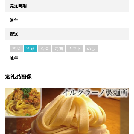
発送時期
通年
配送
常温
冷蔵
冷凍
定期
ギフト
のし
通年
返礼品画像