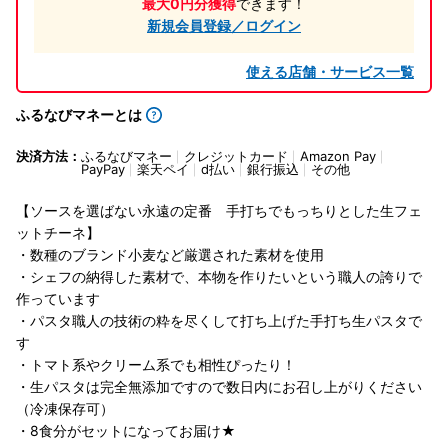
最大0円分獲得
できます！
新規会員登録／ログイン
使える店舗・サービス一覧
ふるなびマネーとは
決済方法：
ふるなびマネー
クレジットカード
Amazon Pay
PayPay
楽天ペイ
d払い
銀行振込
その他
【ソースを選ばない永遠の定番 手打ちでもっちりとした生フェ
ットチーネ】
・数種のブランド小麦など厳選された素材を使用
・シェフの納得した素材で、本物を作りたいという職人の誇りで
作っています
・パスタ職人の技術の粋を尽くして打ち上げた手打ち生パスタで
す
・トマト系やクリーム系でも相性ぴったり！
・生パスタは完全無添加ですので数日内にお召し上がりください
（冷凍保存可）
・8食分がセットになってお届け★