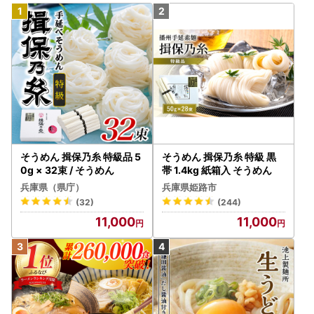
そうめん 揖保乃糸 特級品 5
そうめん 揖保乃糸 特級 黒
0g × 32束 / そうめん
帯 1.4kg 紙箱入 そうめん
兵庫県（県庁）
兵庫県姫路市
(32)
(244)
11,000
11,000