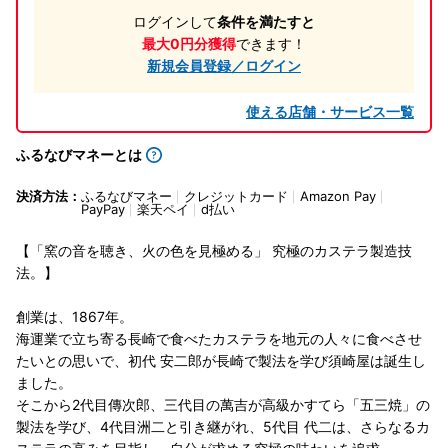
ログインして
条件を満たすと
最大0円分獲得
できます！
新規会員登録／ログイン
使える店舗・サービス一覧
ふるなびマネーとは
決済方法：
ふるなびマネー
クレジットカード
Amazon Pay
PayPay
楽天ペイ
d払い
【「窯の音を聴き、火の色を見極める」 究極のカステラ製造技
法。】
創業は、1867年。
海運業で立ち寄る長崎で食べたカステラを地元の人々に食べさせ
たいとの思いで、初代 安二郎が長崎で製法を学び須崎屋は誕生し
ました。
そこから2代目傳次郎、三代目の萬吉が高級かすてら「五三焼」の
製法を学び、4代目洲二と引き継がれ、5代目 代二は、さらなるカ