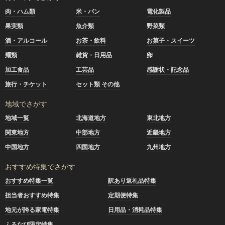
肉・ハム類
米・パン
電化製品
果実類
魚介類
野菜類
酒・アルコール
お茶・飲料
お菓子・スイーツ
麺類
雑貨・日用品
卵
加工食品
工芸品
感謝状・記念品
旅行・チケット
セット類 その他
地域でさがす
地域一覧
北海道地方
東北地方
関東地方
中部地方
近畿地方
中国地方
四国地方
九州地方
おすすめ特集でさがす
おすすめ特集一覧
訳あり返礼品特集
担当者おすすめ特集
定期便特集
地元が誇る家電特集
日用品・消耗品特集
ふるなび限定特集