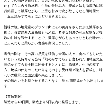
ステラの高みを目指し、自分が求める究極の味わいを追求。
かすてらに合う原材料、生地の仕込み方、焼成方法を徹底的に試
行錯誤して濃厚ながら、上品な甘みで次が欲しくなる須崎屋の
「五三焼かすてら」にたどり着きました。
旨味の強い地元産のブランド卵にその黄身をさらに加え濃厚さを
据え、佐賀県産の最高級もち米飴、希少な阿波の和三盆糖など複
数の甘味を調合することで、濃厚ながらもあっさりとした味わい
とふんわりと柔らかい食感を実現しました。
当代の剛は、その高い品質を確信し全国の人々に食べてもらいた
いという気持ちから当時「幻のかすてら」と言われた須崎屋の五
三焼かすてらを全国に紹介するとともに、原材料、生地の立て
方、焼成の仕方のこだわりをそのまま受け継ぐ職人を育成し、味
わいの継承と全国流通を果たしました。
その味わいをお待たせすることなく、地元 南島原からお届けしま
す。
【賞味期限】
製造から40日間、製造より5日以内に発送します。