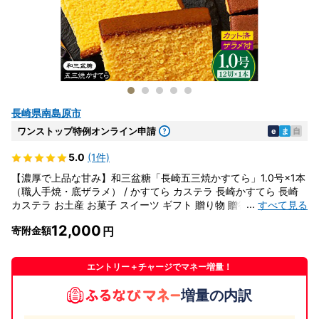
長崎県南島原市
ワンストップ特例オンライン申請
e
ま
自
5.0
(1件)
【濃厚で上品な甘み】和三盆糖「長崎五三焼かすてら」1.0号×1本
（職人手焼・底ザラメ） / かすてら カステラ 長崎かすてら 長崎
...
すべて見る
カステラ お土産 お菓子 スイーツ ギフト 贈り物 贈答用 / 南島原市
/ 株式会社須崎屋 [SCA001]
12,000
寄附金額
エントリー＋チャージでマネー増量！
増量の内訳