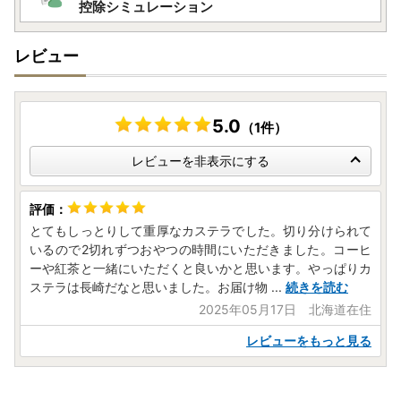
い。）
控除シミュレーション
発送が完了いたしましたら、メールにてお荷物の問い合わせ
番号をお知らせいたします。
レビュー
出荷のタイミングによって、返礼品の到着とメールが前後す
る場合がございます、何卒ご了承ください。
5.0
（1件）
※お名前に旧字体または機種依存文字などが含まれている場
レビューを非表示にする
合、当市からお送りするメールにおいて、システム上一部の
メールソフトにて文字化けが発生する可能性がございます。
何卒ご了承ください。
とてもしっとりして重厚なカステラでした。切り分けられて
【個人情報の取り扱いについて】
いるので2切れずつおやつの時間にいただきました。コーヒ
お寄せいただいた個人情報は、寄附金の受付、入金及び返礼
ーや紅茶と一緒にいただくと良いかと思います。やっぱりカ
品発送に係る確認・連絡、各種お問い合わせ、寄附の使い道
ステラは長崎だなと思いました。お届け物
...
続きを読む
のお知らせの広報等に利用するものであり、
2025年05月17日 北海道在住
それ以外の目的で使用するものではありません。返礼品発送
に関して、必要最低限の範囲において返礼品取扱い事業者に
レビューをもっと見る
通知します。
【南島原市で開催されるイベント情報】