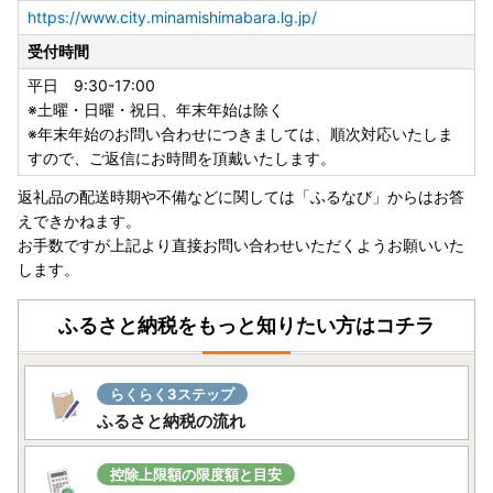
します。
https://www.city.minamishimabara.lg.jp/
なお、ワンストップ特例申請書は、ご要望の寄附者様のみ同
受付時間
封いたします。
平日 9:30-17:00
※土曜・日曜・祝日、年末年始は除く
【ワンストップ特例申請アプリ『IAM＜アイアム＞』のお知
※年末年始のお問い合わせにつきましては、順次対応いたしま
らせ】
すので、ご返信にお時間を頂戴いたします。
スマホのみでワンストップ特例申請を完結できるアプリ『IA
M＜アイアム＞』と『ふるまど』をご利用いただくことで、
返礼品の配送時期や不備などに関しては「ふるなび」からはお答
スマホやパソコンで複数自治体の管理やワンストップ特例申
えできかねます。
請ができるようになりました。
お手数ですが上記より直接お問い合わせいただくようお願いいた
詳細については
こちら
をご確認ください。
します。
ふるさと納税をもっと知りたい方はコチラ
【返礼品のお届けについて】
・返礼品につきましては、提供事業者より直接お届け致しま
す。
らくらく3ステップ
なお、納期につきましては、返礼品によって異なりますの
ふるさと納税の流れ
で、商品ページをご確認ください。
（状況によっては、お申込み過多により掲載の配送期日より
お時間がかかる場合がございますので、予めご了承くださ
控除上限額の限度額と目安