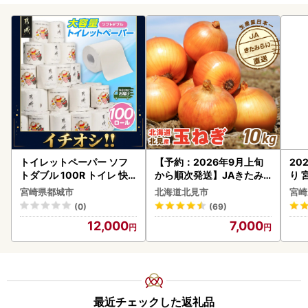
トイレットペーパー ソフ
【予約：2026年9月上旬
20
トダブル 100R トイレ 快
から順次発送】JAきたみ
り 
速〔12-I5-TP100-R〕
らい産 玉ねぎ Lサイズ 10k
C32
宮崎県都城市
北海道北見市
宮崎
g ( タマネギ たまねぎ 野菜
(0)
(69)
)【210-0003-2026】
12,000
7,000
最近チェックした返礼品