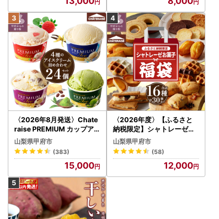
13,000
8,000
長崎県南島原市西有家町里坊96番地2
南島原市役所 ふるさと応援寄附係 宛
-------------------------------------------------------
【南島原市ふるさと納税サポート室】
TEL：050-8885-0521
Mail：minamishimabara@steamship.co.jp
受付時間：9:30～17:00
※土日祝日及び年末年始を除く
※年末年始のお問い合わせにつきましては、
年明けより順次対応いたしますので、ご返信にお時間を頂戴
〈2026年8月発送〉Chate
〈2026年度〉【ふるさと
いたします。
raise PREMIUM カップア
納税限定】シャトレーゼ人
イス 詰合せ 4種 24個 アイ
気お菓子勢ぞろい!! お菓子
山梨県甲府市
山梨県甲府市
ス
福箱 シャトレーゼ
(383)
(58)
15,000
12,000