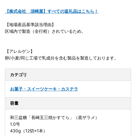
【株式会社 須崎屋】すべての返礼品はこちら！
【地場産品基準該当理由】
区域内で製造（全行程）されているため。
【アレルゲン】
卵/小麦/同じ工場で乳成分を含む製品を製造しております。
カテゴリ
お菓子・スイーツ
ケーキ・カステラ
容量
和三盆糖「長崎五三焼かすてら」（底ザラメ）
1.0号
430g（12切×1本）