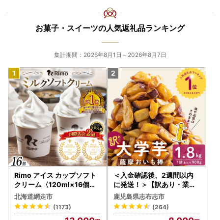
感謝塔・尊敬塔などが設置され、精霊流しやステージイベン
ト、花火大会が予定されております。
お菓子・スイーツの人気返礼品ランキング
皆様お誘いあわせの上ご来場ください。
2026年8月22日（土）
14:00～22:00
集計期間：2026年8月1日～2026年8月7日
マリンパークありえ
【ふるさと納税の対象となる地方団体の指定について】
南島原市は令和7年9月26日付総務大臣通知「ふるさと納税
の対象となる地方団体の指定について（通知）」にて、地方
税法（昭和25年法律第226号）第37条の2第2項及び第314条
の7第2項の規定に基づき、ふるさと納税の対象となる地方団
体として指定されました。
指定対象期間は、令和7年10月1日から令和8年9月30日まで
です。
Rimo アイス カップソフト
＜入金確認後、2週間以内
クリーム〈120ml×16個〉
に発送！＞【訳あり・業務
＜ワンストップ特例申請書郵送先＞
ABA002 | アイス
用】薩摩おいも棒セット 計
北海道網走市
鹿児島県志布志市
1.8kg(900g×2袋) p8-142
-------------------------------------------------------
(1173)
(264)
-2w
〒859-2211