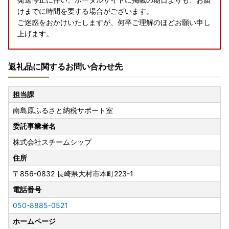
けまでに時間を要する場合がございます。
ご迷惑をおかけいたしますが、何卒ご理解のほどお願い申し
上げます。
【※重要 ヤマト運輸・転送サービスの有料化についてのお
返礼品に関するお問い合わせ先
しらせ】
2023年6月1日発送分より転送サービスが有料となります。
ーーーーーーーーーーーーーーーーーーーーーーーーーーー
担当課
ーーーーーーーーーーーーーー
南島原ふるさと納税サポート室
2023年6月1日（木）受付分より荷物の送り状に記載された
住所以外にお届け先を変更（転送）する場合
委託事業者名
送り状記載のお届け先から変更後のお届け先までの運賃（定
株式会社スチームシップ
価・着払い）を収受いたします。※ヤマト運輸HPより抜粋
ーーーーーーーーーーーーーーーーーーーーーーーーーーー
住所
ーーーーーーーーーーーーーー
〒856-0832
長崎県大村市本町223-1
お届け先が変更となる場合は、事前に当市へご連絡をお願い
電話番号
いたします。
050-8885-0521
【書類の発送について（年末年始以外）】
ホームページ
※重要※返礼品とは別に、ご入金確認後2週間以内に発送いた